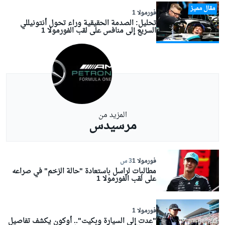
مقال مميز
فورمولا 1
تحليل: الصدمة الحقيقية وراء تحول أنتونيللي
السريع إلى منافس على لقب الفورمولا 1
المزيد من
مرسيدس
فورمولا 1
3 س
مطالبات لراسل باستعادة "حالة الزخم" في صراعه
على لقب الفورمولا 1
فورمولا 1
"عدت إلى السيارة وبكيت".. أوكون يكشف تفاصيل