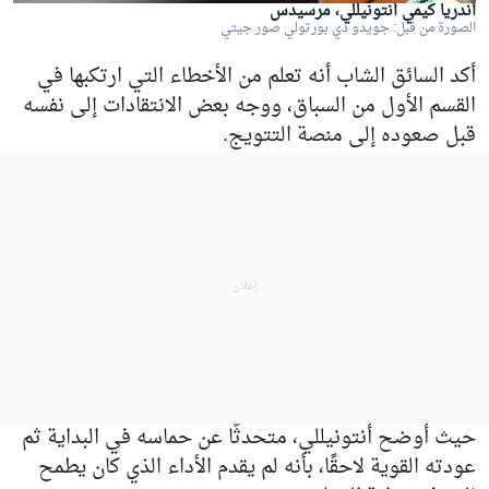
أندريا كيمي أنتونيللي، مرسيدس
الصورة من قبل: جويدو دي بورتولي صور جيتي
أكد السائق الشاب أنه تعلم من الأخطاء التي ارتكبها في
القسم الأول من السباق، ووجه بعض الانتقادات إلى نفسه
قبل صعوده إلى منصة التتويج.
حيث أوضح أنتونيللي، متحدثًا عن حماسه في البداية ثم
عودته القوية لاحقًا، بأنه لم يقدم الأداء الذي كان يطمح