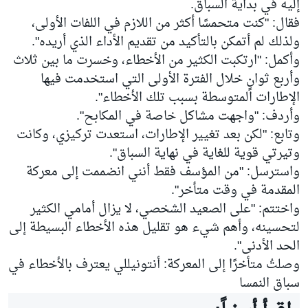
إليه في بداية السباق.
فقال: "كنت متحمسًا أكثر من اللازم في اللفات الأولى،
ولذلك لم أتمكن بالتأكيد من تقديم الأداء الذي أريده".
وأكمل: "ارتكبت الكثير من الأخطاء، وخسرت ما بين ثلاث
وأربع ثوانٍ خلال الفترة الأولى التي استخدمت فيها
الإطارات المتوسطة بسبب تلك الأخطاء".
وأردف: "واجهت مشاكل خاصة في المكابح".
وتابع: "لكن بعد تغيير الإطارات، استعدت تركيزي، وكانت
وتيرتي قوية للغاية في نهاية السباق".
واسترسل: "من المؤسف فقط أنني انضممت إلى معركة
المقدمة في وقت متأخر".
واختتم: "على الصعيد الشخصي، لا يزال أمامي الكثير
لتحسينه، وأهم شيء هو تقليل هذه الأخطاء البسيطة إلى
الحد الأدنى".
وصلتُ متأخرًا إلى المعركة: أنتونيللي يعترف بالأخطاء في
سباق النمسا