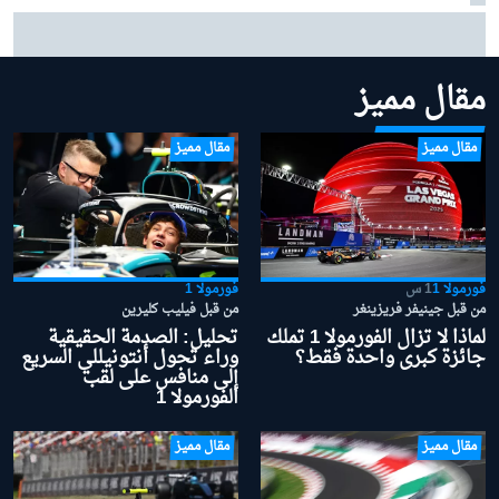
سيرجيو بيريز يكشف ما يعيق كاديلاك في موسم 2026
مقال مميز
مقال مميز
مقال مميز
فورمولا 1
1 س
فورمولا 1
من قبل جينيفر فريزينغر
من قبل فيليب كليرين
لماذا لا تزال الفورمولا 1 تملك
تحليل: الصدمة الحقيقية
جائزة كبرى واحدة فقط؟
وراء تحول أنتونيللي السريع
إلى منافس على لقب
الفورمولا 1
مقال مميز
مقال مميز