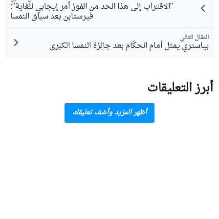
"الاقتراب إلى هذا الحد من الفوز أمر إيجابي للغاية":
فيرستابن بعد سباق النمسا
المقال التالي
بياستري يمثل أمام الحكّام بعد جائزة النمسا الكبرى
أبرز التعليقات
أظهر المزيد وأضف تعليقك