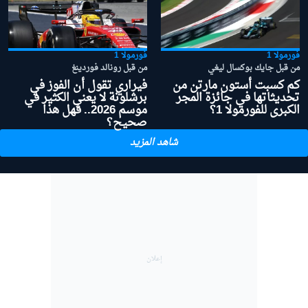
فورمولا 1
فورمولا 1
من قبل جايك بوكسال ليغي
من قبل رونالد فوردينغ
كم كسبت أستون مارتن من
فيراري تقول أن الفوز في
تحديثاتها في جائزة المجر
برشلونة لا يعني الكثير في
الكبرى للفورمولا 1؟
موسم 2026.. فهل هذا
صحيح؟
شاهد المزيد