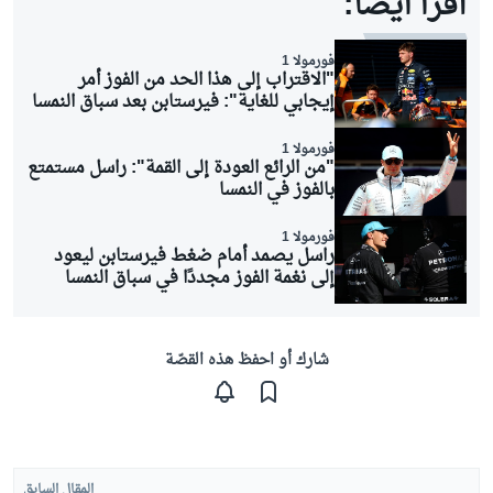
اقرأ أيضاً:
فورمولا 1
"الاقتراب إلى هذا الحد من الفوز أمر
إيجابي للغاية": فيرستابن بعد سباق النمسا
فورمولا 1
"من الرائع العودة إلى القمة": راسل مستمتع
بالفوز في النمسا
فورمولا 1
راسل يصمد أمام ضغط فيرستابن ليعود
إلى نغمة الفوز مجددًا في سباق النمسا
شارك أو احفظ هذه القصّة
المقال السابق