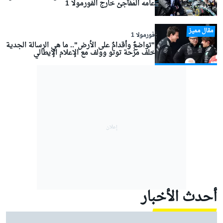
عامه المفاجئ خارج الفورمولا 1
مقال مميز
فورمولا 1
"تواضعٌ وأقدامٌ على الأرض".. ما هي الرسالة الجدية
خلف مزحة توتو وولف مع الإعلام الإيطالي
أحدث الأخبار