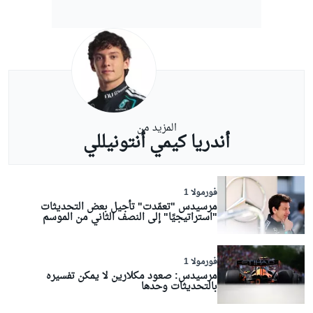
المزيد من
أندريا كيمي أنتونيللي
فورمولا 1
مرسيدس "تعمّدت" تأجيل بعض التحديثات
"استراتيجيًا" إلى النصف الثاني من الموسم
فورمولا 1
مرسيدس: صعود مكلارين لا يمكن تفسيره
بالتحديثات وحدها