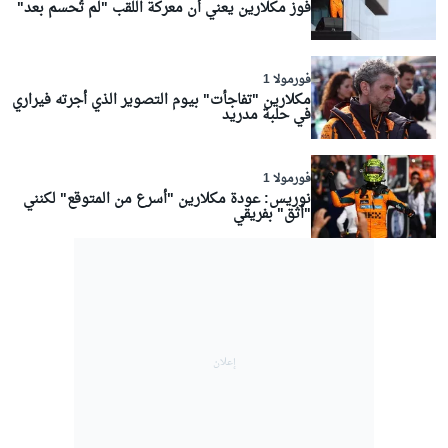
فوز مكلارين يعني أن معركة اللقب "لم تُحسم بعد"
فورمولا 1
مكلارين "تفاجأت" بيوم التصوير الذي أجرته فيراري
في حلبة مدريد
فورمولا 1
نوريس: عودة مكلارين "أسرع من المتوقع" لكنني
"أثق" بفريقي