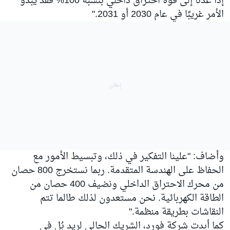
إذا عدنا إلى قوة احتراق داخلي بنسبة 100% فقد يبدو
الأمر غريبًا في عام 2030 أو 2031."
وأضاف: "علينا التفكير في ذلك، وتبسيط الأمور مع
الحفاظ على الهندسة المتقدمة. ربما نستخرج 800 حصان
من محرك الاحتراق الداخلي ونضيف 400 حصان من
الطاقة الكهربائية. نحن مستعدون لذلك طالما تتم
النقاشات بطريقة منظمة."
كما أبدت شركة فورد، الشريك الحالي لريد بُل في