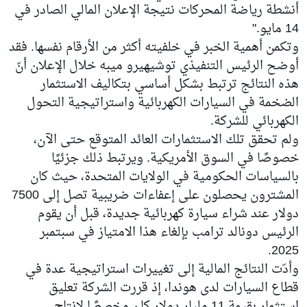
أنشطة رياضة المحركات نتيجة الإعلان المالي الصادر في
14 مايو."
وتكمن أهمية الخبر في خلفيته أكثر من الأرقام نفسها. فقد
أوضح الرئيس التنفيذي توشيهيرو ميبه خلال الإعلان أنّ
هذه النتائج ترتبط بشكل أساسي بتكاليف الاستثمار
الضخمة في السيارات الكهربائية واستراتيجية التحول
الكهربائي للشركة.
ولم تحقق تلك الاستثمارات العائد المتوقع حتى الآن،
خصوصًا في السوق الأمريكية. ويرتبط ذلك جزئيًا
بالسياسات الحكومية في الولايات المتحدة، حيث كان
المشترون يحصلون على إعفاءات ضريبية تصل إلى 7500
دولار عند شراء سيارة كهربائية جديدة، قبل أن يقوم
الرئيس دونالد ترامب بإلغاء هذا الامتياز في سبتمبر
2025.
وأدّت النتائج المالية إلى تغييرات استراتيجية عدة في
قطاع السيارات لدى هوندا، إذ قررت الشركة تعليق
استثمار بقيمة 11 مليار دولار كان مخصصًا لإنتاج