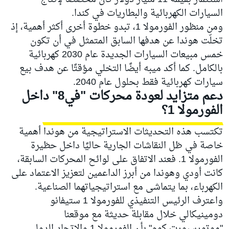
السيارات الكهربائية والبطاريات في كندا.
ومن منظور الفورمولا 1، تبدو خطوة أخرى أكثر أهمية، إذ
تخلّت هوندا عن هدفها السابق المتمثل في أن تكون
خمس مبيعات السيارات الجديدة عام 2030 كهربائية
بالكامل. كما أكد ميبه أيضًا التخلي مؤقتًا عن هدف بيع
سيارات كهربائية فقط بحلول عام 2040.
دعم متزايد لعودة محركات "في8" داخل
الفورمولا 1؟
تكتسب هذه التحديثات الاستراتيجية من هوندا أهمية
خاصة في ظل النقاشات الجارية حاليًا داخل حظيرة
الفورمولا 1. فعند الاتفاق على لوائح المحركات السابقة،
كانت أودي وهوندا من أبرز الداعمين لتعزيز الاعتماد على
الكهرباء، بما يتماشى مع استراتيجياتهما الصناعية.
واعترف الرئيس التنفيذي للفورمولا 1 ستيفانو
دومينيكالي خلال مقابلة حديثة مع موقعنا
"موتورسبورت.كوم" بأن الفورمولا 1 والاتحاد الدولي