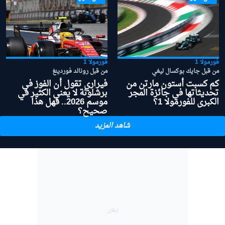
فورمولا 1
فورمولا 1
من قبل جايك بوكسال ليغي
من قبل رونالد فوردينغ
كم كسبت أستون مارتن من
فيراري تقول أن الفوز في
تحديثاتها في جائزة المجر
برشلونة لا يعني الكثير في
الكبرى للفورمولا 1؟
موسم 2026.. فهل هذا
صحيح؟
شاهد المزيد