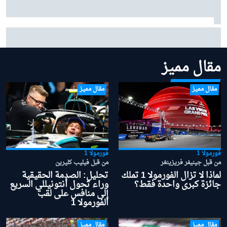
فيرستابن حول عاطفة الأبوّة: "أعظم مكافأة" في حياتي هي
ابنتي ليلي
مقال مميز
مقال مميز
مقال مميز
فورمولا 1
فورمولا 1
من قبل جينيفر فريزينغر
من قبل فيليب كليرين
لماذا لا تزال الفورمولا 1 تملك
تحليل: الصدمة الحقيقية
جائزة كبرى واحدة فقط؟
وراء تحول أنتونيللي السريع
إلى منافس على لقب
الفورمولا 1
مقال مميز
مقال مميز