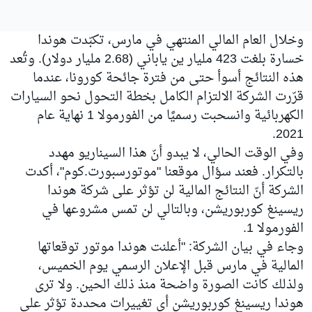
وخلال العام المالي المنتهي في مارس، تكبّدت هوندا
خسارة بلغت 423 مليار ين ياباني (2.68 مليار دولار). وتُعد
هذه النتائج أسوأ حتى من فترة جائحة كورونا، عندما
قرّرت الشركة الالتزام الكامل بخطة التحول نحو السيارات
الكهربائية وانسحبت رسميًا من الفورمولا 1 نهاية عام
2021.
وفي الوقت الحالي، لا يبدو أنّ هذا السيناريو مهدد
بالتكرار. فعند سؤال موقعنا "موتورسبورت.كوم"، أكدت
الشركة أنّ النتائج المالية لن تؤثر على شركة هوندا
ريسينغ كوربوريشن، وبالتالي لن تمس مشروعها في
الفورمولا 1.
وجاء في بيان الشركة: "أعلنت هوندا موتور توقعاتها
المالية في مارس قبل الإعلان الرسمي يوم الخميس،
ولذلك كانت الصورة واضحة منذ ذلك الحين. ولا ترى
هوندا ريسينغ كوربوريشن أي تغييرات محددة تؤثر على