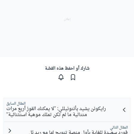
شارك أو احفظ هذه القصّة
المقال السابق
رايكونن يشيد بأنتونيللي: "لا يمكنك الفوز أربع مرات
متتالية ما لم تكن تملك موهبة استثنائية"
المقال التالي
فورد سعيدة للغاية بأول منصة تتويج لها مع ريد بُل