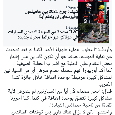
فورمولا 1
شيف: جرح 2021 بين هاميلتون
وفيرستابن لن يلتئم أبدًا
فورمولا 1
"فيا" ستحدّ من السرعة القصوى للسيارات
في موناكو عبر خرائط محرك جديدة
وأردف: "التطوير عملية طويلة الأمد، لكننا لم نعد نتحدث
عن نهاية الموسم. هدفنا هو أن نكون قادرين على إظهار
بعض التقدم على الحلبة مع اقتراب العطلة الصيفية".
كما أكد أوريهارا أنهم سعداء بعدم تعرض أي من السيارتين
لمشاكل كبيرة مرتبطة بوحدة الطاقة خلال جائزة كندا
الكبرى.
فقال: "نحن سعداء لأن أياً من السيارتين لم يتعرض لأية
مشاكل كبيرة تتعلق بوحدة الطاقة في كندا. كما أحرزنا
تقدمًا من ناحية خصائص القيادة".
واختتم: "لكن لا يزال هناك فارق بين توقعات السائقين