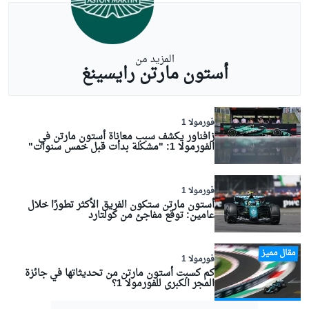
المزيد من
أستون مارتن رايسينغ
فورمولا 1
زافناور يكشف سبب معاناة أستون مارتن في
الفورمولا 1: "مشكلة بدأت قبل خمس سنوات"
فورمولا 1
أستون مارتن ستكون الفريق الأكثر تطورًا خلال
عامين: توقع مفاجئ من كولتارد
مقال مميز
فورمولا 1
كم كسبت أستون مارتن من تحديثاتها في جائزة
المجر الكبرى للفورمولا 1؟