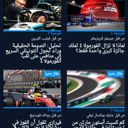
فورمولا 1
فورمولا 1
من قبل جينيفر فريزينغر
من قبل فيليب كليرين
لماذا لا تزال الفورمولا 1 تملك
تحليل: الصدمة الحقيقية
جائزة كبرى واحدة فقط؟
وراء تحول أنتونيللي السريع
إلى منافس على لقب
الفورمولا 1
مقال مميز
مقال مميز
فورمولا 1
فورمولا 1
من قبل جايك بوكسال ليغي
من قبل رونالد فوردينغ
كم كسبت أستون مارتن من
فيراري تقول أن الفوز في
تحديثاتها في جائزة المجر
برشلونة لا يعني الكثير في