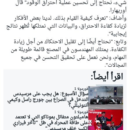
شيء، نحتاج إلى تحسين عملية احتراق الوقود" قال
أوريهارا.
وأضاف: "نعرف كيفية القيام بذلك. لدينا بعض الأفكار
لزيادة كفاءة الاحتراق، والبيانات التي نمتلكها تُظهر نتائج
إيجابية".
وتابع: "نحتاج أيضًا إلى تقليل الاحتكاك من أجل زيادة
الكفاءة. يمتلك المهندسون في المصنع قائمة طويلة من
المهام، ونحن نعمل على تحقيق التحسن في جميع
المجالات".
اقرأ أيضاً:
فورمولا 1
سؤال الأسبوع: هل يجب على مرسيدس
التدخل في الصراع بين جورج راسل وكيمي
أنتونيللي؟
فورمولا 1
هاميلتون متفائل بموناكو التي لا تعتمد
على طاقة المحرك في ظل "تأخّر فيراري
الكبير خلف مرسيدس"