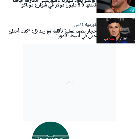
ألونسو يقود سيارته لامبورغيني الخارقة البالغة
قيمتها 5.9 مليون دولار في شوارع موناكو
فورمولا 1
8 س
حجار يصف عملية تأقلمه مع ريد بُل: "كنت أخطئ
حتى في أبسط الأمور"