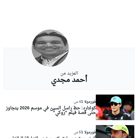
المزيد من
أحمد مجدي
فورمولا 1
4 س
كولتارد: حظ راسل السيئ في موسم 2026 يتجاوز
حتى قصة فيلم "روكي"
فورمولا 1
6 س