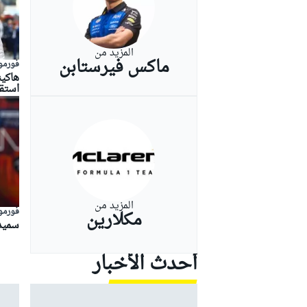
المزيد من
ماكس فيرستابن
بطولات أخرى
فورمولا
هاكي
استقر
المزيد من
فورمولا
مكلارين
سميد
أحدث الأخبار