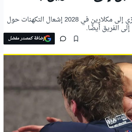
أعاد خبر انتقال جيانبييرو لامبيازي إلى مكلارين في 2028 إشعال التكهنات حول
لى الفريق أيضًا.
إضافة كمصدر مفضل