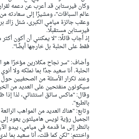
وكان فيرستابن قد أعرب عن دعمه لقرار لا
عالم السباقات"، ومشيرًا إلى سعادته من 
وعقب جائزة ميامي الكبرى، سُئل زاك برا
فيرستابن مستقبلًا.
سباقات التحمّل
إذ أجاب قائلًا: "لا يمكنني أن أكون أكثر
فقط على الحلبة بل خارجها أيضًا".
وأضاف: "سر نجاح مكلارين مؤخرًا هو ال
الحلبة. أنا سعيد جدًا بما نملكه ولا أنوي 
وعند تكرار الأسئلة من الصحفيين حول ا
سيكونون منفتحين على العديد من الخي
وقال: "ماكس سائق استثنائي، لذا إذا ظه
بالطبع".
وتابع: "هناك العديد من المواهب الرائعة 
الجميل رؤية لويس هاميلتون يعود إلى م
بالنظر إلى ما قدمه في ميامي، يبدو الآ
واختتم: "لكن كما قلت، أنا سعيد بما ل