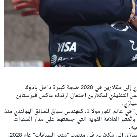
أثار الإعلان عن انتقال جيانبييرو لامبيازي إلى مكلارين في 2028 ضجة كبيرة داخل بادوك
ون الرئيس التنفيذي لمكلارين احتمال ارتداء ماكس فيرستابن
بيازي.
ويعمل لامبيازي، المعروف باسم "جي بي" في عالم الفورمولا 1، كمهندس سباق للسائق الهولندي منذ
نضمام فيرستابن إلى ريد بُل في 2016. وتُعتبر العلاقة القوية التي جمعتهما على مدار السنوات
ية.
لكن هذه الشراكة ستنتهي مع انتقال لامبيازي إلى مكلارين في منصب "مدير السباقات" عام 2028.