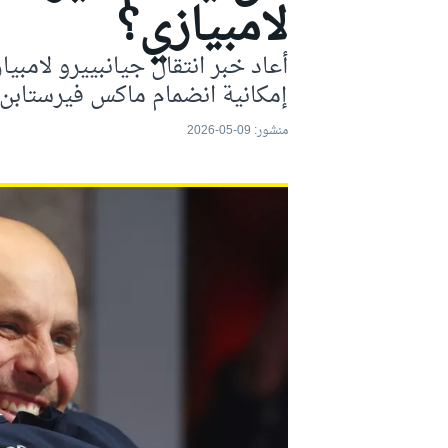
لامبيازي؟
موتو جي بي
إمكانية انضمام ماكس فيرستابن إ
منشور:
09-05-2026
فورمولا إي