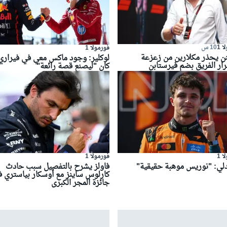
 1
10 س
فورمولا 1
نن يحذر مكلارين من زعزعة
لوكلير: وجود ماكس معي في فيراري
ار الفريق بضم فيرستابن
كان "ليصنع قصة رائعة"
 1
فورمولا 1
لي: "نوريس موهبة حقيقية"
فاولز يشرح بالتفصيل سبب حادث
كارلوس ساينز مع أوسكار بياستري 
جائزة المجر الكبرى