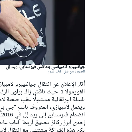
دبليو آر سي
جيانبييرو لامبياسي وماكس فيرستابن، ريد بُل
الصورة من قبل: LAT صور
الفورمولا 1. حيث ناقش زاك برا
للبدلة البرتقالية مستقبلًا عقب صفقة لام
ا
إحدى أبرز ركائز تحقيق أربعة ألقاب عالم