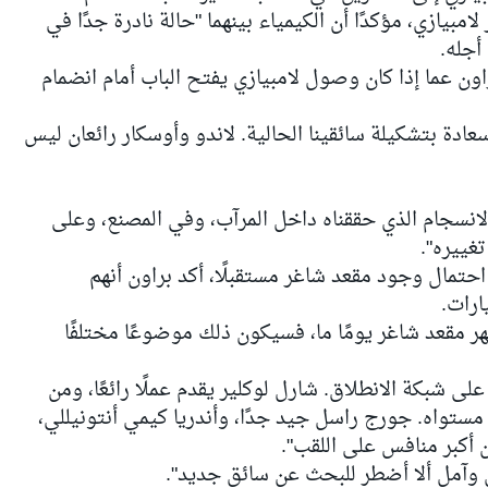
مبيازي، مؤكدًا أن الكيمياء بينهما "حالة نادرة جدًا في
أجله.
ون عما إذا كان وصول لامبيازي يفتح الباب أمام انضمام
 سعادة بتشكيلة سائقينا الحالية. لاندو وأوسكار رائعان ليس
انسجام الذي حققناه داخل المرآب، وفي المصنع، وعلى
تغييره".
حتمال وجود مقعد شاغر مستقبلًا، أكد براون أنهم
ارات.
ر مقعد شاغر يومًا ما، فسيكون ذلك موضوعًا مختلفًا
على شبكة الانطلاق. شارل لوكلير يقدم عملًا رائعًا، ومن
ستواه. جورج راسل جيد جدًا، وأندريا كيمي أنتونيللي،
ن أكبر منافس على اللقب".
دي وآمل ألا أضطر للبحث عن سائق جديد".