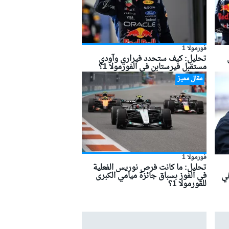
فورمولا 1
تحليل: كيف ستحدد فيراري وآودي
مستقبل فيرستابن في الفورمولا 1؟
مقال مميز
فورمولا 1
تحليل: ما كانت فرص نوريس الفعلية
في الفوز بسباق جائزة ميامي الكبرى
في
للفورمولا 1؟