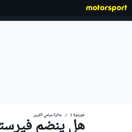
فورمولا 1
فورمولا 1
جائزة ميامي الكبرى
هل ينضم فيرستاب