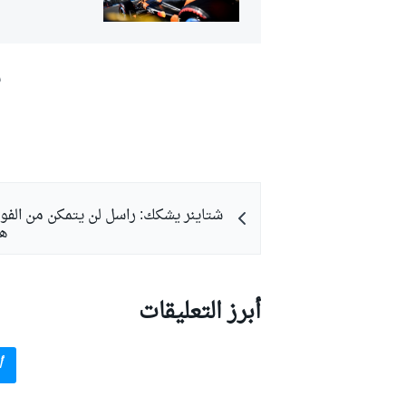
ش
شتاينر يشكك: راسل لن يتمكن من الفوز
هذ
أبرز التعليقات
أ