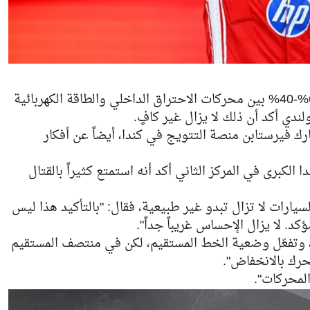
ورغم اعترافه بأن توزيع القوة بنسبة 60%-40% بين محركات الاحتراق الداخلي والطاقة الكهربائية
لندي أكد أن ذلك لا يزال غير كافٍ.
رك فيرستابن منصة التتويج في كندا، أيضاً عن أفكار
الكبرى في المركز الثاني أكد أنه استمتع كثيراً بالقتال
سيارات لا تزال تبدو غير طبيعية، فقال: "بالتأكيد هذا ليس
ؤكد. لا يزال الإحساس غريباً جداً".
 وتفعّل وضعية الخط المستقيم، لكن في منتصف المستقيم
محرك بالانخفاض".
المحركات".