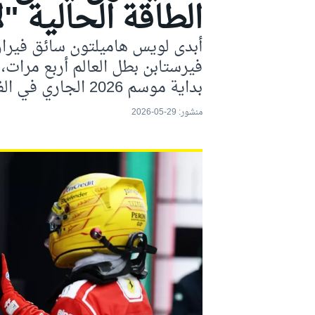
الطاقة الحالية "
موتو جي بي
أبدى لويس هاميلتون سائق فيراري
فيرستابن بطل العالم أربع مرات،
بداية موسم 2026 الجاري في الفورمولا 1.
منشور:
29-05-2026
فورمولا إي