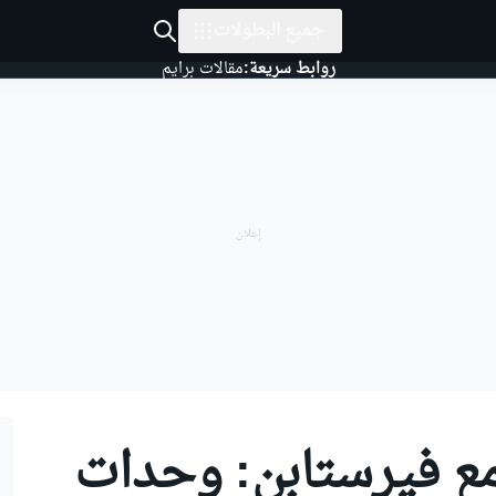
جميع البطولات
روابط سريعة:
مقالات برايم
مع فيرستابن: وحدات