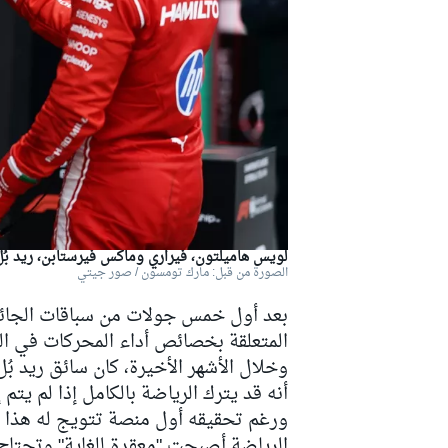
دبليو آر سي
لويس هاميلتون، فيراري وماكس فيرستابن، ريد بُل
الصورة من قبل: مارك تومسون / صور جيتي
بعد أول خمس جولات من سباقات الجائزة ا
المتعلقة بخصائص أداء المحركات في الفو
وخلال الأشهر الأخيرة، كان سائق ريد بُ
أنه قد يترك الرياضة بالكامل إذا لم يتم
ورغم تحقيقه أول منصة تتويج له هذا ال
الرياضة أصبحت "معقدة للغاية" وتحتاج إ