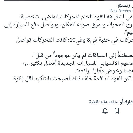
 ريسينغ
يخفي اشتياقه للقوة الخام لمحركات الماضي، شخصية
لاً: "يجب أن يصرخ المحرك، ويمزق صوته المكان، ويواصل دفع السيارة إلى
يم".
وأردف: "هذا بالضبط ما كانت تفعله المحركات في حقبة في8 وفي10؛ كانت المحركات تواصل
نعاً إلى السباقات لم يكن موجوداً من قبل".
لتصميم الانسيابي للسيارات الجديدة أفضل بكثير من
عضنا وخوض معارك رائعة".
كن القوة الدافعة خلف ذلك أصبحت بالتأكيد أقل إثارة
ارك أو احفظ هذه القصّة