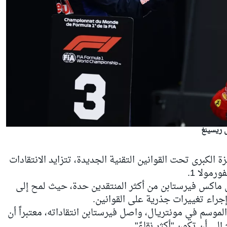
 ريسينغ
لكبرى تحت القوانين التقنية الجديدة، تتزايد الانتقادات
رمولا 1.
ل
ماكس فيرستابن
من أكثر المنتقدين حدة، حيث لمح إلى
 إجراء تغييرات جذرية على القوانين.
موسم في مونتريـال، واصل فيرستابن انتقاداته، معتبراً أن
لى أن تكون "أكثر نقاءً".