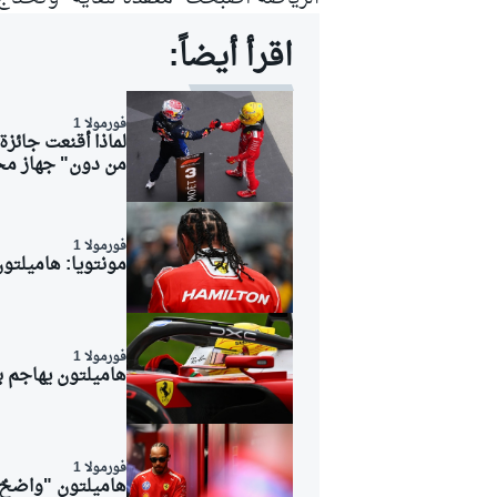
اقرأ أيضاً:
سباقات التحمّل
فورمولا 1
لماذا أقنعت جائزة
من دون" جهاز محا
فورمولا 1
مونتويا: هاميلتو
فورمولا 1
هاميلتون يهاجم ب
فورمولا 1
هاميلتون "واضحٌ بنسبة 100 بالمئة" حيال استمرار