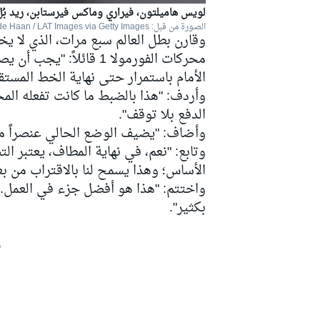
لويس هاميلتون، فيراري وماكس فيرستابن، ريد بُل
الصورة من قبل: Alex Bierens de Haan / LAT Images via Getty Images
وقارن بطل العالم سبع مرات، الذي لا 
محركات الفورمولا 1 قائ
بطولات أخرى
الأمام باستمرار حتى نهاية الخط المستق
الدفع بلا توقف".
وأضاف: "يضيف الوضع الحالي عنصراً مصط
وتابع: "نعم، في نهاية المطاف، يعتبر ا
الأساس؛ وهذا يسمح لنا بالاقتراب من ب
واختتم: "هذا هو أفضل جزء في العمل. ل
بكثير".
ش