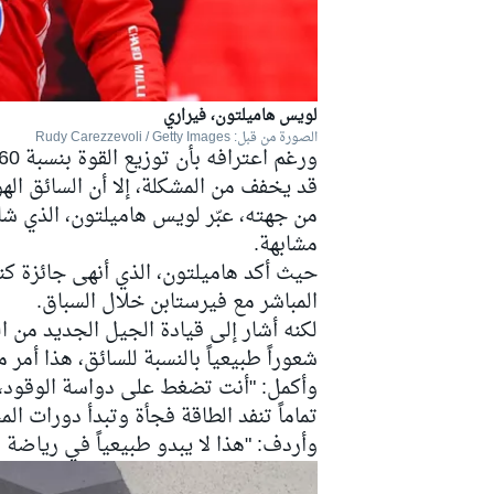
لويس هاميلتون، فيراري
الصورة من قبل: Rudy Carezzevoli / Getty Images
قد يخفف من المشكلة، إلا أن السائق الهو
من جهته، عبّر
لويس هاميلتون
، الذي شا
مشابهة.
حيث أكد هاميلتون، الذي أنهى جائزة كندا 
المباشر مع فيرستابن خلال السباق.
لكنه أشار إلى قيادة الجيل الجديد من ال
شعوراً طبيعياً بالنسبة للسائق، هذا أمر م
وأكمل: "أنت تضغط على دواسة الوقود،
تماماً تنفد الطاقة فجأة وتبدأ دورات ال
وأردف: "هذا لا يبدو طبيعياً في رياضة 