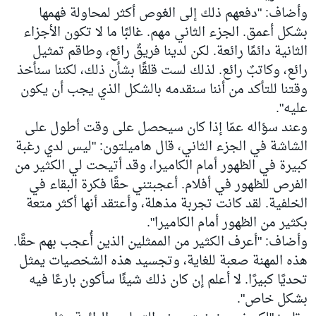
وأضاف: "دفعهم ذلك إلى الغوص أكثر لمحاولة فهمها
بشكل أعمق. الجزء الثاني مهم. غالبًا ما لا تكون الأجزاء
الثانية دائمًا رائعة. لكن لدينا فريقٌ رائع، وطاقم تمثيل
رائع، وكاتبٌ رائع. لذلك لست قلقًا بشأن ذلك، لكننا سنأخذ
وقتنا للتأكد من أننا سنقدمه بالشكل الذي يجب أن يكون
عليه".
وعند سؤاله عمّا إذا كان سيحصل على وقت أطول على
الشاشة في الجزء الثاني، قال هاميلتون: "ليس لدي رغبة
كبيرة في الظهور أمام الكاميرا، وقد أتيحت لي الكثير من
الفرص للظهور في أفلام. أعجبتني حقًا فكرة البقاء في
الخلفية. لقد كانت تجربة مذهلة، وأعتقد أنها أكثر متعة
بكثير من الظهور أمام الكاميرا".
وأضاف: "أعرف الكثير من الممثلين الذين أُعجب بهم حقًا.
هذه المهنة صعبة للغاية، وتجسيد هذه الشخصيات يمثل
تحديًا كبيرًا. لا أعلم إن كان ذلك شيئًا سأكون بارعًا فيه
بشكل خاص".