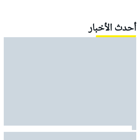
أحدث الأخبار
بيرمان يشرح كيف يستمد "ثقة هائلة" من تألق أنتونيللي