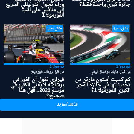
جائزة كبرى واحدة فقط؟
وراء تحول أنتونيللي السريع
إلى منافس على لقب
الفورمولا 1
مقال مميز
مقال مميز
فورمولا 1
فورمولا 1
من قبل جايك بوكسال ليغي
من قبل رونالد فوردينغ
كم كسبت أستون مارتن من
فيراري تقول أن الفوز في
تحديثاتها في جائزة المجر
برشلونة لا يعني الكثير في
الكبرى للفورمولا 1؟
موسم 2026.. فهل هذا
صحيح؟
شاهد المزيد