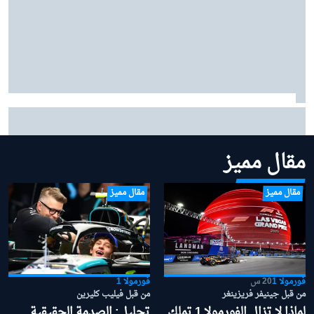
سائق سابق ينتقد "فيا" لعدم تحركها مبكرًا بشأن قوانين
الفورمولا 1 لموسم 2026
مقال مميز
مقال مميز
مقال مميز
فورمولا 1
20 س
فورمولا 1
من قبل جينيفر فريزينغر
من قبل فيليب كليرين
لماذا لا تزال الفورمولا 1 تملك
تحليل: الصدمة الحقيقية