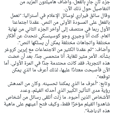
جزء ثانٍ جارٍ بالفعل، وأضاف هاميلتون المزيد من
التفاصيل حول ذلك الآن.
وقال سائق فيراري لوسائل الإعلام في أستراليا: "نعمل
بالفعل على المسودة الأولى من النص. عقدنا اجتماعنا
الأول ربما في منتصف إلى أواخر الجزء الثاني من نهاية
العام. كنت أنا وجيري وجو كوسينسكي نتحدث عن أفكار
مختلفة واتجاهات مختلفة يمكن أن يسلكها النص".
وأضاف: "ثم عقدنا الكثير من الاجتماعات مع إيرين كروغر
بشأنه. الأمر مثير للغاية. أنا متحمس جدًا. بعد أن خضت
هذه التجربة، فقد كانت محتدمة جدًا في المرة الأولى. أما
الآن فأصبحت معتادًا عليها، لذلك أعرف ما الذي يمكن
توقعه".
وتابع: "أعرف ما الذي يمكننا تحسينه. وكان من المدهش
رؤية مدى التأثير الكبير الذي أحدثه الفيلم، وعدد
الأشخاص الذين أحبوه. ما زلت أتلقى رسائل من أشخاص
شاهدوا الفيلم مؤخرًا فقط، وكيف فتح أعينهم على ماهية
هذه الرياضة".