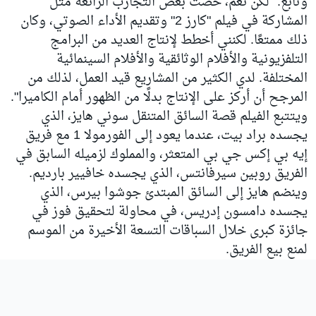
وتابع: "لكن نعم، خضت بعض التجارب الرائعة مثل
المشاركة في فيلم "كارز 2" وتقديم الأداء الصوتي، وكان
ذلك ممتعًا. لكنني أخطط لإنتاج العديد من البرامج
التلفزيونية والأفلام الوثائقية والأفلام السينمائية
المختلفة. لدي الكثير من المشاريع قيد العمل، لذلك من
المرجح أن أركز على الإنتاج بدلًا من الظهور أمام الكاميرا".
ويتتبع الفيلم قصة السائق المتنقل سوني هايز، الذي
يجسده براد بيت، عندما يعود إلى الفورمولا 1 مع فريق
إيه بي إكس جي بي المتعثر، والمملوك لزميله السابق في
الفريق روبين سيرفانتس، الذي يجسده خافيير بارديم.
وينضم هايز إلى السائق المبتدئ جوشوا بيرس، الذي
يجسده دامسون إدريس، في محاولة لتحقيق فوز في
جائزة كبرى خلال السباقات التسعة الأخيرة من الموسم
لمنع بيع الفريق.