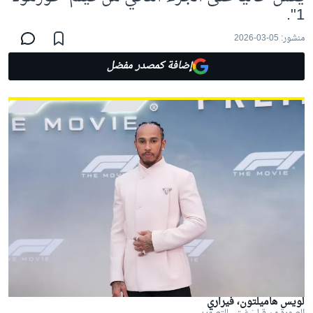
1".
منشور:
05-03-2026
إضافة كمصدر مفضل
لويس هاميلتون، فيراري