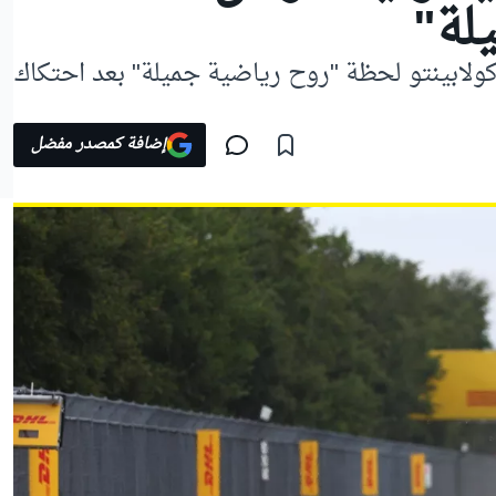
لة"
ولابينتو لحظة "روح رياضية جميلة" بعد احتكاك
إضافة كمصدر مفضل