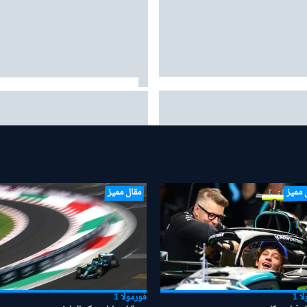
ز: "الفوز بلقب آخر لن يغيّر حياتي..
ألونسو يقود سيارته لامبورغيني الخ
 كذلك للآخرين"
البالغة قيمتها 5.9 مليون دولار في
شوارع موناكو
 مميز
مقال مميز
ا 1
فورمولا 1