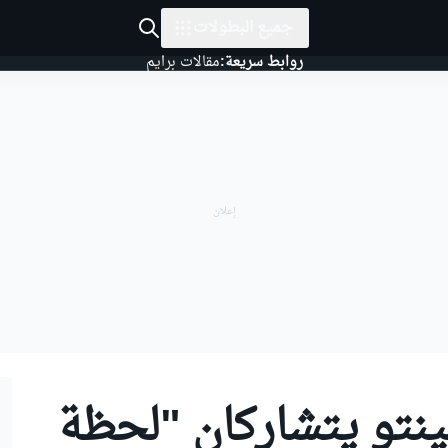
جميع البطولات
روابط سريعة:
مقالات برايم
ينتو يتشاركان "لحظة