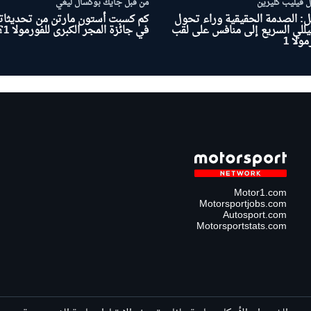
ل فيليب كليرين
من قبل جايك بوكسال ليغي
ل: الصدمة الحقيقية وراء تحول
كم كسبت أستون مارتن من تحديثاته
يللي السريع إلى منافس على لقب
في جائزة المجر الكبرى للفورمولا 1؟
ولا 1
Motor1.com
Motorsportjobs.com
Autosport.com
Motorsportstats.com