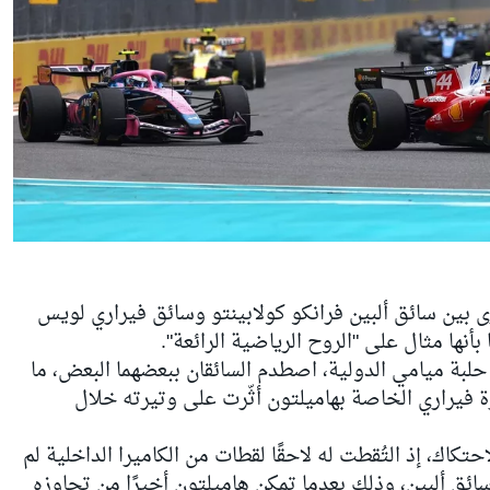
بين سائق ألبين فرانكو كولابينتو وسائق فيراري لويس
أنها مثال على "الروح الرياضية الرائعة".
حلبة ميامي الدولية، اصطدم السائقان ببعضهما البعض، ما
 فيراري الخاصة بهاميلتون أثّرت على وتيرته خلال
تكاك، إذ التُقطت له لاحقًا لقطات من الكاميرا الداخلية لم
 سائق ألبين، وذلك بعدما تمكن هاميلتون أخيرًا من تجاوزه