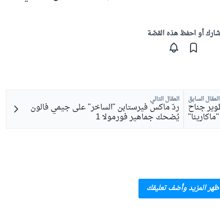
ارك أو احفظ هذه القصّة
المقال السابق
المقال التالي
وير جناح
ردّ ماكس فيرستابن "الساخر" على جيمي فالون
"ماكارينا"
يُضحك جماهير فورمولا 1
ظهر المزيد وأضف تعليقك