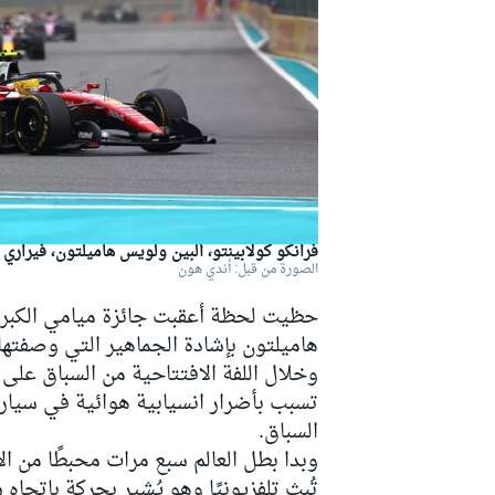
دبليو آر سي
فرانكو كولابينتو، ألبين ولويس هاميلتون، فيراري
الصورة من قبل: أندي هون
حظيت لحظة أعقبت جائزة ميامي الكبرى 
هاميلتون بإشادة الجماهير التي وصفتها ب
وخلال اللفة الافتتاحية من السباق على 
تسبب بأضرار انسيابية هوائية في سيارة
السباق.
وبدا بطل العالم سبع مرات محبطًا من الاح
تُبث تلفزيونيًا وهو يُشير بحركة باتجاه