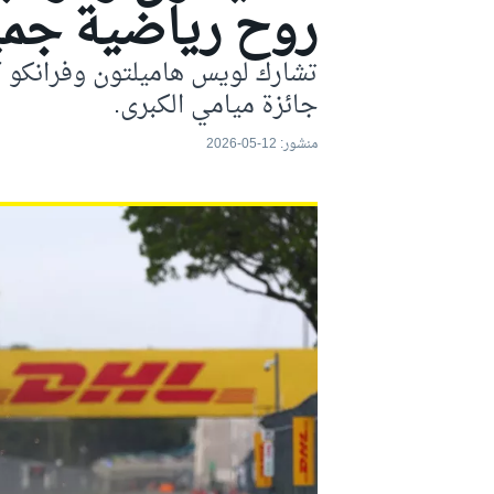
روح رياضية جمي
موتو جي بي
تشارك لويس هاميلتون وفرانكو ك
جائزة ميامي الكبرى.
منشور:
12-05-2026
فورمولا إي