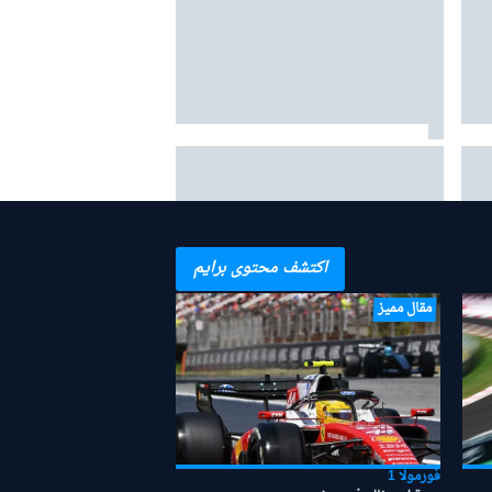
ارقة
مرسيدس: "من المبكر جدًا" منح
الأفضلية لأنتونيللي في صراع لقب 2026
اكتشف محتوى برايم
مقال مميز
فورمولا 1