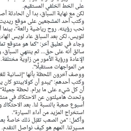
على الخط الخلفي المستقيم.
لكن مع نهاية السباق، بدا أن الحادثة 
وكتب أحد المشجعين على موقع ريديت: "
نحب رؤيته. روح رياضية رائعة"، بينما أ
سباقات التحمّل
للويس، لكن بعد السباق عاد لويس الهادئ
وجاء في تعليق آخر: "كما هو متوقع تمامًا
سائق أنه على حق... ثم ينتهي السباق، 
الإعادة ورؤية الأمور من زاوية مختلفة.
من المواجهات مستقبلًا".
ووصف آخرون اللحظة بأنها "إنسانية للغا
وكتب أحدهم: "يبدو أن كولابينتو كان يح
أن كل شيء على ما يرام. لحظة جميلة".
وتحدث هاميلتون عن الاحتكاك في منشور 
أسبوع صعبة بالنسبة لنا. بعد الاحتكاك 
استخراج المزيد من أداء السيارة".
وأكمل: "من الصعب تقبّل ذلك خاصةً بعد 
مسيرتنا. المهم هو كيف نواصل التقدم. 