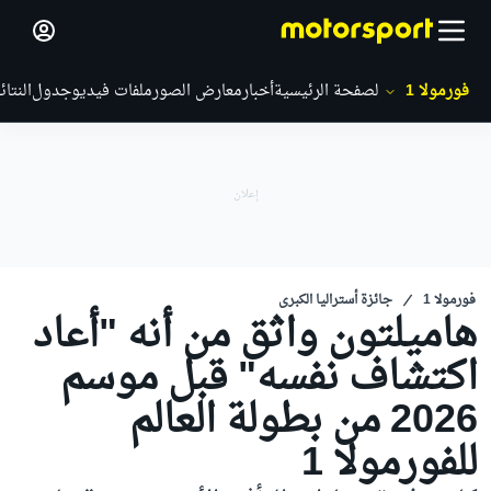
فورمولا 1
الصفحة الرئيسية
أخبار
معارض الصور
ملفات فيديو
جدول
النتائ
فورمولا 1
جائزة أستراليا الكبرى
هاميلتون واثق من أنه "أعاد
اكتشاف نفسه" قبل موسم
2026 من بطولة العالم
للفورمولا 1