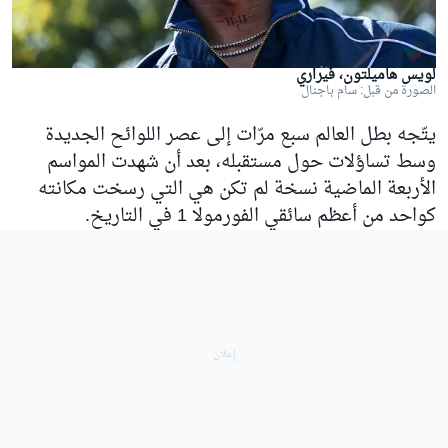
لويس هاميلتون، فيراري
الصورة من قبل: سام باجنال
يتّجه بطل العالم سبع مرّات إلى عصر اللوائح الجديدة
وسط تساؤلات حول مستقبله، بعد أن شهدت المواسم
الأربعة الماضية نسخة لم تكن هي التي رسخت مكانته
كواحد من أعظم سائقي الفورمولا 1 في التاريخ.