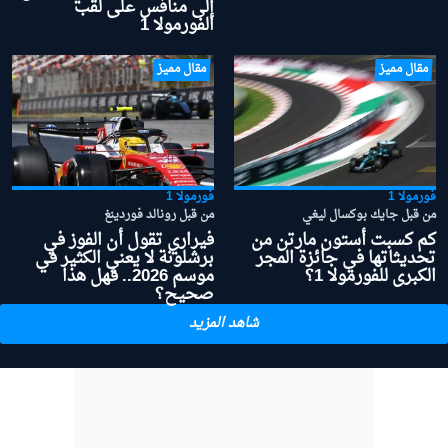
إلى منافس على لقب
الفورمولا 1
مقال مميز
مقال مميز
فورمولا 1
فورمولا 1
من قبل جايك بوكسال ليغي
من قبل رونالد فوردينغ
كم كسبت أستون مارتن من
فيراري تقول أن الفوز في
تحديثاتها في جائزة المجر
برشلونة لا يعني الكثير في
الكبرى للفورمولا 1؟
موسم 2026.. فهل هذا
صحيح؟
شاهد المزيد