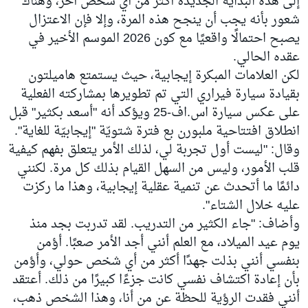
إلى هذه البداية الجديدة أكثر من أي شخص آخر، وهناك
شعور بأنه يجب أن ينجح هذه المرة، وإلا فإن الاعتزال
يصبح احتمالًا واقعيًا مع كون 2026 الموسم الأخير في
عقده الحالي.
لكن العلامات المبكرة إيجابية، حيث يستمتع هاميلتون
بقيادة سيارة فيراري التي تم تطويرها بمشاركته الفعلية
على عكس سيارة اس.اف-25 ويؤكد أنه "أسعد بكثير" قبل
انطلاق افتتاحية ملبورن بع فترة شتويّة "إيجابيّة للغاية".
وقال: "ليست أول تجربة لي، لذلك الأمر يتعلق بفهم كيفية
قلب الأمور، وليس من السهل القيام بذلك كل مرة. لكنني
دائمًا ما أتحدث عن تنمية عقلية إيجابية، وهذا ما ركزت
عليه خلال الشتاء".
وأضاف: "جاء الكثير من التدريب. لقد تدربت بجد منذ
يوم عيد الميلاد، مع العلم أنني أجد الأمر صعبًا. أؤمن
بنفسي أنني بذلت جهدًا أكثر من أي شخص حولي، وأؤمن
بأن إعادة اكتشاف نفسي كانت جزءًا كبيرًا من ذلك. أعتقد
أنني فقدت الرؤية للحظة عن من أنا، وهذا الشخص ذهب،