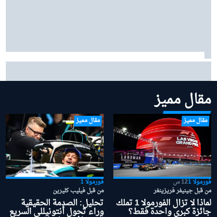
سائق سابق ينتقد "فيا" لعدم تحركها مبكرًا بشأن قوانين
الفورمولا 1 لموسم 2026
مقال مميز
مقال مميز
مقال مميز
فورمولا 1
12 س
فورمولا 1
من قبل جينيفر فريزينغر
من قبل فيليب كليرين
لماذا لا تزال الفورمولا 1 تملك
تحليل: الصدمة الحقيقية
جائزة كبرى واحدة فقط؟
وراء تحول أنتونيللي السريع