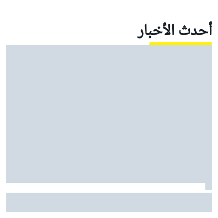
أحدث الأخبار
بيرمان يشرح كيف يستمد "ثقة هائلة" من تألق أنتونيللي
وحجار في الفورمولا 1