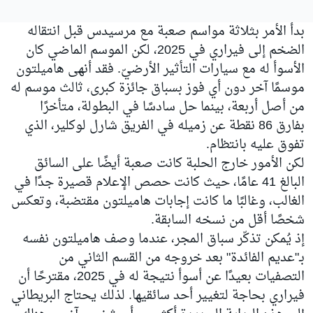
بدأ الأمر بثلاثة مواسم صعبة مع مرسيدس قبل انتقاله
الضخم إلى فيراري في 2025، لكن الموسم الماضي كان
الأسوأ له مع سيارات التأثير الأرضيّ. فقد أنهى هاميلتون
موسمًا آخر دون أي فوز بسباق جائزة كبرى، ثالث موسم له
من أصل أربعة، بينما حل سادسًا في البطولة، متأخرًا
بفارق 86 نقطة عن زميله في الفريق شارل لوكلير، الذي
تفوق عليه بانتظام.
لكن الأمور خارج الحلبة كانت صعبة أيضًا على السائق
البالغ 41 عامًا، حيث كانت حصص الإعلام قصيرة جدًا في
الغالب، وغالبًا ما كانت إجابات هاميلتون مقتضبة، وتعكس
شخصًا أقل من نسخه السابقة.
إذ يُمكن تذكّر سباق المجر، عندما وصف هاميلتون نفسه
بـ"عديم الفائدة" بعد خروجه من القسم الثاني من
التصفيات بعيدًا عن أسوأ نتيجة له في 2025، مقترحًا أن
فيراري بحاجة لتغيير أحد سائقيها. لذلك يحتاج البريطاني