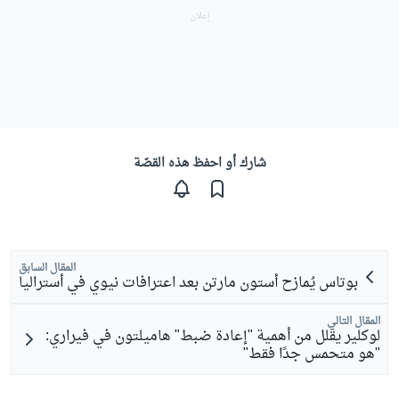
شارك أو احفظ هذه القصّة
المقال السابق
بوتاس يُمازح أستون مارتن بعد اعترافات نيوي في أستراليا
المقال التالي
لوكلير يقلل من أهمية "إعادة ضبط" هاميلتون في فيراري:
"هو متحمس جدًا فقط"