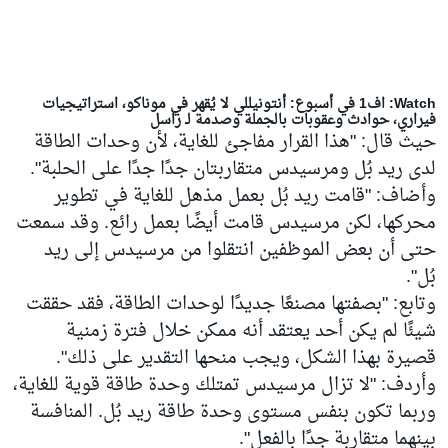
Watch: اف1 في أسبوع: أنتونيللي لا يُقهر في موناكو، استراتيجيات
فيراري، حوادث وعقوبات بالجملة وصدمة لـ راسل
حيث قال: "هذا القرار مفاجئ للغاية، لأن وحدات الطاقة
لدى ريد بُل ومرسيدس متقاربتان جدًا جدًا على الحلبة".
وأضاف: "قامت ريد بُل بعمل مذهل للغاية في تطوير
محركها، لكن مرسيدس قامت أيضًا بعمل رائع. وقد سمعت
حتى أن بعض الموظفين انتقلوا من مرسيدس إلى ريد
بُل".
وتابع: "بصفتها مصنعًا جديدًا لوحدات الطاقة، فقد حققت
شيئًا لم يكن أحد يعتقد أنه ممكن خلال فترة زمنية
قصيرة بهذا الشكل، ويجب منحها التقدير على ذلك".
وأردف: "لا تزال مرسيدس تمتلك وحدة طاقة قوية للغاية،
وربما تكون بنفس مستوى وحدة طاقة ريد بُل. المنافسة
بينهما متقاربة جدًا بالفعل".