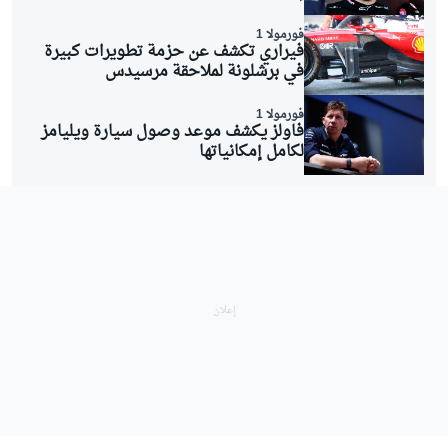
فورمولا 1
فيراري تكشف عن حزمة تطويرات كبيرة
في برشلونة لملاحقة مرسيدس
فورمولا 1
فاولز يكشف موعد وصول سيارة ويليامز
لكامل إمكانياتها