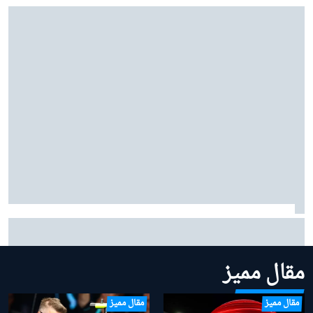
بينوتو يردّ على شائعات ساينز وبياسـتري: "نحن سعداء
بتشكيلتنا الحالية"
مقال مميز
مقال مميز
مقال مميز