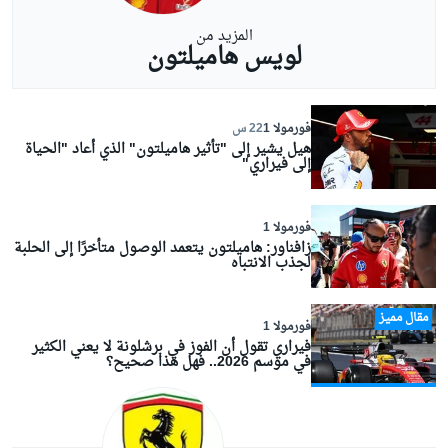
المزيد من
لويس هاميلتون
فورمولا 1
22 س
هيل يشير إلى "تأثير هاميلتون" الذي أعاد "الحياة
إلى فيراري"
فورمولا 1
زافناور: هاميلتون يتعمد الوصول متأخرًا إلى الحلبة
لجذب الانتباه
مقال مميز
فورمولا 1
فيراري تقول أن الفوز في برشلونة لا يعني الكثير
في موسم 2026.. فهل هذا صحيح؟