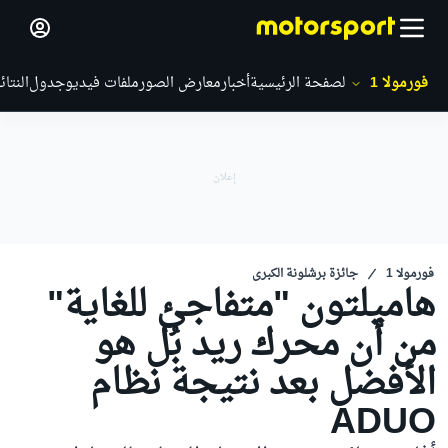
فورمولا 1
الصفحة الرئيسية
أخبار
معارض الصور
ملفات فيديو
جدول
النتائ
فورمولا 1
جائزة برشلونة الكبرى
هاميلتون "متفاجئ للغاية"
من أن محرك ريد بُل هو
الأفضل بعد نتيجة نظام
ADUO