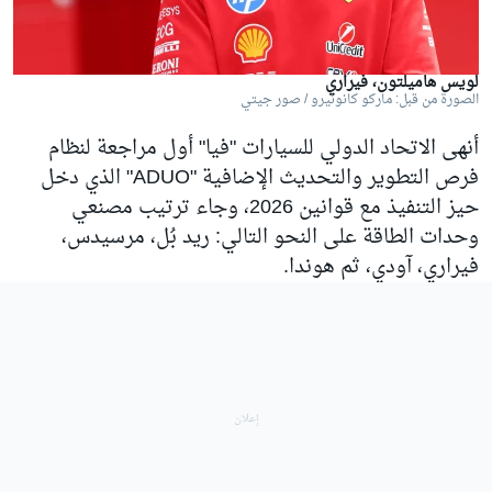
لويس هاميلتون، فيراري
الصورة من قبل: ماركو كانونيرو / صور جيتي
أنهى الاتحاد الدولي للسيارات "فيا" أول مراجعة لنظام
فرص التطوير والتحديث الإضافية "ADUO" الذي دخل
حيز التنفيذ مع قوانين 2026، وجاء ترتيب مصنعي
وحدات الطاقة على النحو التالي: ريد بُل، مرسيدس،
فيراري، آودي، ثم هوندا.