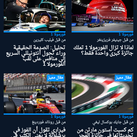
فورمولا 1
فورمولا 1
من قبل جينيفر فريزينغر
من قبل فيليب كليرين
لماذا لا تزال الفورمولا 1 تملك
تحليل: الصدمة الحقيقية
جائزة كبرى واحدة فقط؟
وراء تحول أنتونيللي السريع
إلى منافس على لقب
الفورمولا 1
مقال مميز
مقال مميز
فورمولا 1
فورمولا 1
من قبل جايك بوكسال ليغي
من قبل رونالد فوردينغ
كم كسبت أستون مارتن من
فيراري تقول أن الفوز في
تحديثاتها في جائزة المجر
برشلونة لا يعني الكثير في