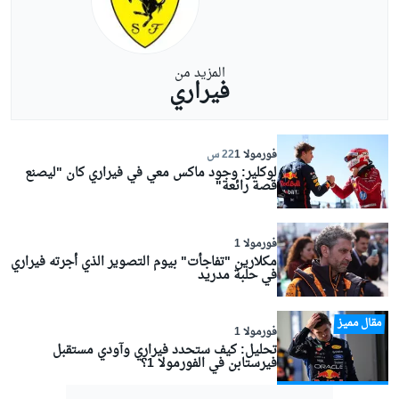
المزيد من
فيراري
فورمولا 1
22 س
لوكلير: وجود ماكس معي في فيراري كان "ليصنع
قصة رائعة"
فورمولا 1
مكلارين "تفاجأت" بيوم التصوير الذي أجرته فيراري
في حلبة مدريد
مقال مميز
فورمولا 1
تحليل: كيف ستحدد فيراري وآودي مستقبل
فيرستابن في الفورمولا 1؟