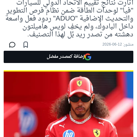
أثارت نتائج تقييم الاتحاد الدولي للسيارات
"فيا" لوحدات الطاقة ضمن نظام فرص التطوير
والتحديث الإضافية "ADUO" ردود فعل واسعة
داخل البادوك، ولم يخفِ لويس هاميلتون
دهشته من تصدر ريد بُل لهذا التصنيف.
منشور:
12-06-2026
إضافة كمصدر مفضل