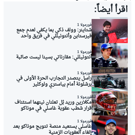
اقرأ أيضاً:
فورمولا 1
شتاينر: وولف ذكي بما يكفي لعدم جمع
فيرستابن وأنتونيللي في فريق واحد
فورمولا 1
أنتونيللي: مقارناتي بسينا ليست صائبة
فورمولا 1
راسل يتصدر التجارب الحرة الأولى في
برشلونة أمام بياستري ولوكلير
فورمولا 1
مكلارين وريد بُل تعلنان نيتهما استئناف
قرار شطب عقوبة غاسلي في موناكو
فورمولا 1
غاسلي يستعيد منصة تتويج موناكو بعد
إلغاء العقوبات الزمنية