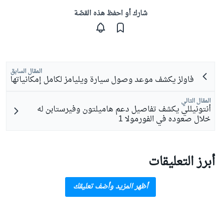
شارك أو احفظ هذه القصّة
المقال السابق
فاولز يكشف موعد وصول سيارة ويليامز لكامل إمكانياتها
المقال التالي
أنتونيللي يكشف تفاصيل دعم هاميلتون وفيرستابن له
خلال صعوده في الفورمولا 1
أبرز التعليقات
أظهر المزيد وأضف تعليقك