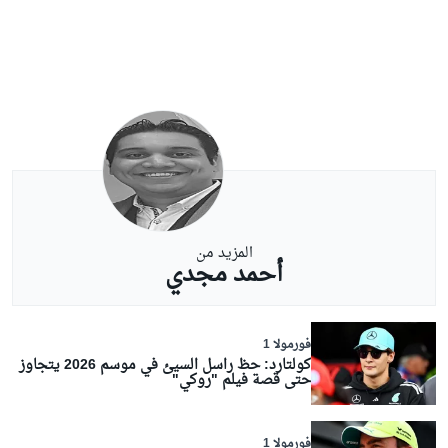
المزيد من
أحمد مجدي
فورمولا 1
كولتارد: حظ راسل السيئ في موسم 2026 يتجاوز
حتى قصة فيلم "روكي"
فورمولا 1