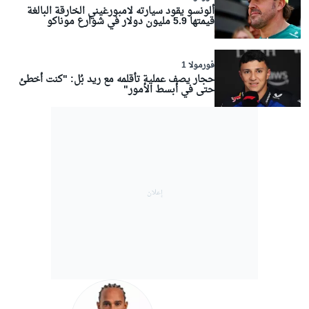
ألونسو يقود سيارته لامبورغيني الخارقة البالغة
قيمتها 5.9 مليون دولار في شوارع موناكو
فورمولا 1
حجار يصف عملية تأقلمه مع ريد بُل: "كنت أخطئ
حتى في أبسط الأمور"