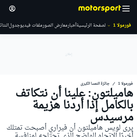
فورمولا 1
الصفحة الرئيسية
أخبار
معارض الصور
ملفات فيديو
جدول
النتائ
فورمولا 1
جائزة النمسا الكبرى
هاميلتون: علينا أن نتكاتف
بالكامل إذا أردنا هزيمة
مرسيدس
يرى لويس هاميلتون أن فيراري أصبحت تمتلك
أخيرًا الاتجاه الواضح الذي تحتاجه لمنافسة