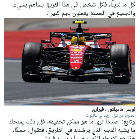
كل ما لدينا، فكل شخص في هذا الفريق يساهم بشيء،
والجميع في المصنع يعملون بجدٍ كبير".
لويس هاميلتون، فيراري
الصورة من قبل: إريك لي غاليوت
وتابع: "عندما ترى ما هو ممكن تحقيقه، فإن ذلك يمنحك
ما يشبه النجم الذي يرشدك في الطريق، فتقول: حسنًا،
هذا هو الاتجاه الذي يجب أن نسير فيه".