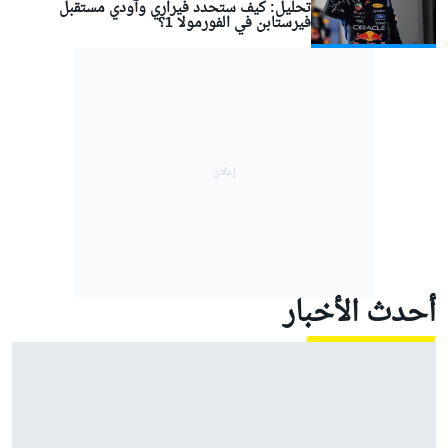
تحليل: كيف ستحدد فيراري وآودي مستقبل
فيرستابن في الفورمولا 1؟
أحدث الأخبار