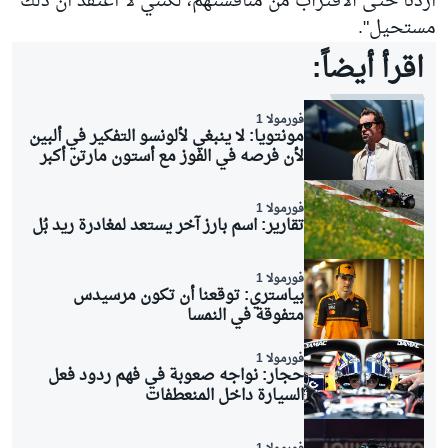
أردنا حتى الاقتراب من منافستهم، لكنني لا أعتقد أن ذلك
مستحيل".
اقرأ أيضاً:
فورمولا 1
مونتويا: لا ينبغي لألونسو التفكير في ألبين
لأن فرصه في الفوز مع أستون مارتن أكبر
فورمولا 1
تقارير: اسم بارز آخر يستعد لمغادرة ريد بُل
فورمولا 1
بياستري: توقعنا أن تكون مرسيدس
متفوقة في النمسا
فورمولا 1
حجار: نواجه صعوبة في فهم ردود فعل
السيارة داخل المنعطفات