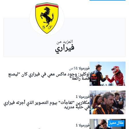
المزيد من
فيراري
فورمولا 1
5 س
لوكلير: وجود ماكس معي في فيراري كان "ليصنع
قصة رائعة"
فورمولا 1
مكلارين "تفاجأت" بيوم التصوير الذي أجرته فيراري
في حلبة مدريد
مقال مميز
فورمولا 1