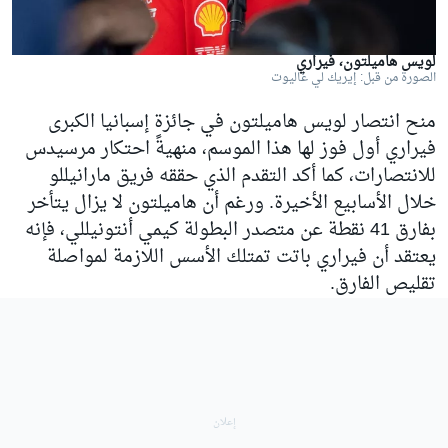
لويس هاميلتون، فيراري
الصورة من قبل: إيريك لي غاليوت
منح انتصار لويس هاميلتون في جائزة إسبانيا الكبرى
فيراري أول فوز لها هذا الموسم، منهيةً احتكار مرسيدس
للانتصارات، كما أكد التقدم الذي حققه فريق مارانيللو
خلال الأسابيع الأخيرة. ورغم أن هاميلتون لا يزال يتأخر
بفارق 41 نقطة عن متصدر البطولة كيمي أنتونيللي، فإنه
يعتقد أن فيراري باتت تمتلك الأسس اللازمة لمواصلة
تقليص الفارق.