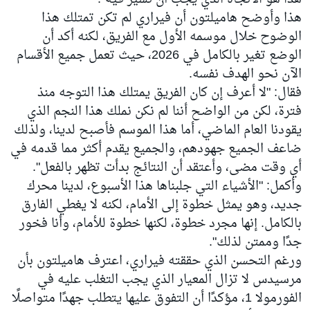
هذا وأوضح هاميلتون أن فيراري لم تكن تمتلك هذا
الوضوح خلال موسمه الأول مع الفريق، لكنه أكد أن
الوضع تغير بالكامل في 2026، حيث تعمل جميع الأقسام
الآن نحو الهدف نفسه.
فقال: "لا أعرف إن كان الفريق يمتلك هذا التوجه منذ
فترة، لكن من الواضح أننا لم نكن نملك هذا النجم الذي
يقودنا العام الماضي، أما هذا الموسم فأصبح لدينا، ولذلك
ضاعف الجميع جهودهم، والجميع يقدم أكثر مما قدمه في
أي وقت مضى، وأعتقد أن النتائج بدأت تظهر بالفعل".
وأكمل: "الأشياء التي جلبناها هذا الأسبوع، لدينا محرك
جديد، وهو يمثل خطوة إلى الأمام، لكنه لا يغطي الفارق
بالكامل. إنها مجرد خطوة، لكنها خطوة للأمام، وأنا فخور
جدًا وممتن لذلك".
ورغم التحسن الذي حققته فيراري، اعترف هاميلتون بأن
مرسيدس لا تزال المعيار الذي يجب التغلب عليه في
الفورمولا 1، مؤكدًا أن التفوق عليها يتطلب جهدًا متواصلًا