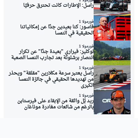
فورمولا 1
راسل: الإطارات كانت تحترق حرفيًا
فورمولا 1
فاسور: كنا بعيدين جدًا عن إمكانياتنا
الحقيقية في النمسا
فورمولا 1
لوكلير: فيراري "بعيدة جدًا" عن تكرار
انتصار برشلونة بعد تجارب النمسا الصعبة
فورمولا 1
راسل يعتبر سرعة مكلارين "مقلقة" ويحذر
من تهديدها الحقيقي في جائزة النمسا
الكبرى
فورمولا 1
ريد بُل واثقة من الإبقاء على فيرستابن
بالرغم من شائعات مغادرة موناغان