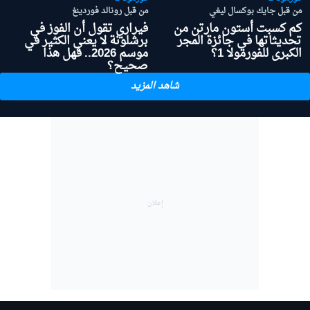
من قبل جايك بوكسال ليغي
من قبل رونالد فوردينغ
كم كسبت أستون مارتن من
فيراري تقول أن الفوز في
تحديثاتها في جائزة المجر
برشلونة لا يعني الكثير في
الكبرى للفورمولا 1؟
موسم 2026.. فهل هذا
صحيح؟
شاهد المزيد