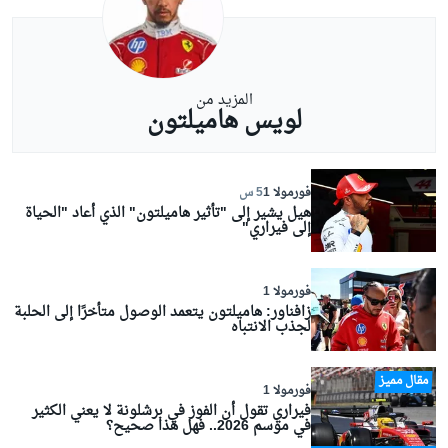
المزيد من
لويس هاميلتون
فورمولا 1
5 س
هيل يشير إلى "تأثير هاميلتون" الذي أعاد "الحياة
إلى فيراري"
فورمولا 1
زافناور: هاميلتون يتعمد الوصول متأخرًا إلى الحلبة
لجذب الانتباه
مقال مميز
فورمولا 1
فيراري تقول أن الفوز في برشلونة لا يعني الكثير
في موسم 2026.. فهل هذا صحيح؟