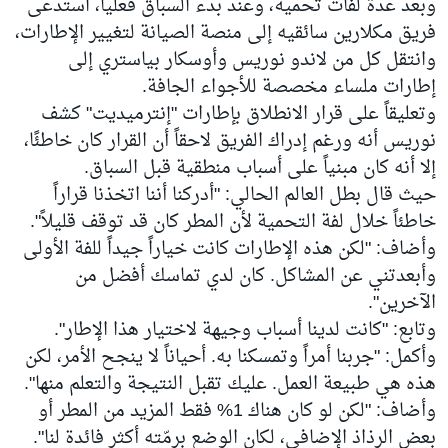
وبعد عدة لفات تحمية، وعند بدء السباق فعلياً، استدعى
فريق مكلارين سائقيه إلى منصة الصيانة لتغيير الإطارات،
وانتقل كل من لاندو نوريس وأوسكار بياستري إلى
إطارات ملساء مخصصة للأجواء الجافة.
وتعليقاً على قرار الانطلاق بإطارات "إنترميديت" كشف
نوريس أنه ورغم إدراك الفريق لاحقاً أن القرار كان خاطئًا،
إلا أنه كان مبنياً على أسباب منطقية قبل السباق.
حيث قال بطل العالم الحالي: "أدركنا أننا اتخذنا قراراً
خاطئاً خلال لفة التحمية لأن المطر كان قد توقف قليلاً".
وأضاف: "لكن هذه الإطارات كانت خياراً جيداً للفة الأولى
وأبعدتني عن المشاكل. كان لدي تماسك أفضل من
الآخرين".
وتابع: "كانت لدينا أسباب وجيهة لاختيار هذا الإطار".
وأكمل: "جربنا أمراً وتمسكنا به. أحياناً لا ينجح الأمر، لكن
هذه هي طبيعة العمل. عليك تقبل النتيجة والتعلم منها".
وأضاف: "لكن لو كان هناك 1% فقط المزيد من المطر أو
بعض الرذاذ الإضافي، لكان الوضع برمّته أكثر فائدة لنا".