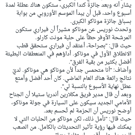
يشار أنه وبعد جائزة كندا الكبرى، ستكون هناك عطلة لمدة
أسبوع واحد، قبل أن يبدأ الموسم الأوروبي من بوابة
بسباق جائزة موناكو الكبرى.
وتحدث نوريس عن موناكو مشيراً أن فيراري ستكون
المرشحة الأوفر حظاً على حلبة مونت كارلو.
حيث قال: "بصراحة، أعتقد أن فيراري ستحقق قطب
الانطلاق الأول في موناكو. أداؤهم في المنعطفات البطيئة
أفضل بكثير من بقية الفرق".
وأضاف: "أنا متحمس جداً لأن موناكو هي موناكو. لديّ
نتائج رائعة هناك العام الماضي. كان أحد أفضل وأمتع
عطل نهاية الأسبوع بالنسبة لي".
وبعد أن قال مدير فريق مكلارين أندريا ستيلا أن الجناح
الأمامي الجديد سيكون على السيارة في جولة موناكو،
أوضح نوريس أن الحزمة لم تُحسم بعد.
حيث قال: "نأمل ذلك، لكن موناكو من الحلبات التي لا
يمكنك فيها رؤية تأثير التحديثات بالكامل. من الصعب