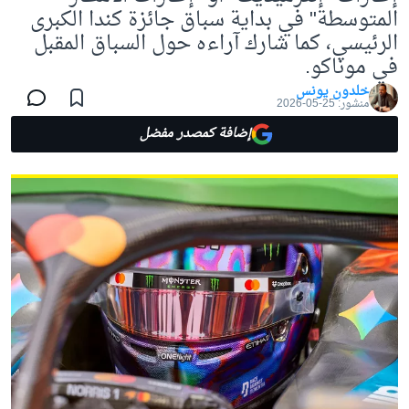
المتوسطة" في بداية سباق جائزة كندا الكبرى
الرئيسي، كما شارك آراءه حول السباق المقبل
في موناكو.
خلدون يونس
منشور:
25-05-2026
إضافة كمصدر مفضل