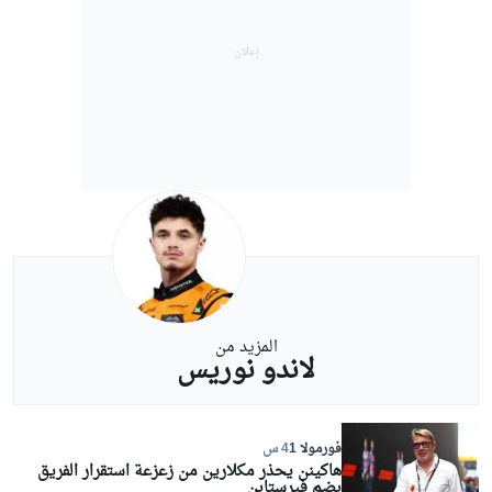
المزيد من
لاندو نوريس
فورمولا 1
4 س
هاكينن يحذر مكلارين من زعزعة استقرار الفريق
بضم فيرستابن