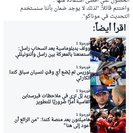
الحصول على أقصى استفادة منها".
واختتم قائلاً: "لذلك لا يوجد ضمان بأننا سنستخدم
التحديث في موناكو".
اقرأ أيضاً:
فورمولا 1
وولف بدبلوماسية بعد انسحاب راسل:
استمتعنا بالمعركة بين راسل وأنتونيللي
فورمولا 1
نوريس لم يُضع أيّ وقتٍ لنسيان سباق كندا
الكارثي
فورمولا 1
ريد بُل ترى في ملاحظات فيرستابن
القاسية أمرًا ضروريًا للتطوير
فورمولا 1
هاميلتون بعد منصة كندا: "من الرائع أن
أعود إلى هنا"