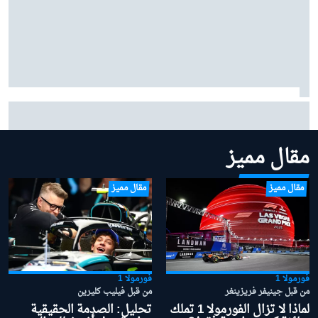
زافناور ينصح فيراري: "اتركوا شارل لوكلير وشأنه" في معركته
مع هاميلتون
مقال مميز
مقال مميز
مقال مميز
فورمولا 1
فورمولا 1
من قبل جينيفر فريزينغر
من قبل فيليب كليرين
لماذا لا تزال الفورمولا 1 تملك
تحليل: الصدمة الحقيقية