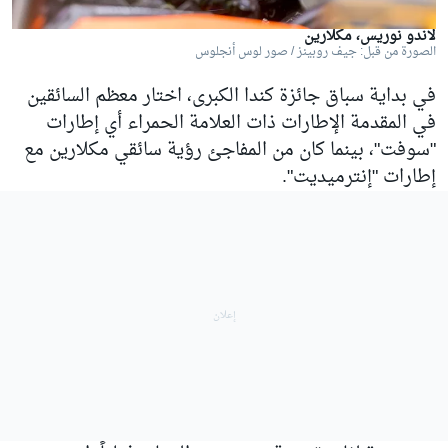
لاندو نوريس، مكلارين
الصورة من قبل: جيف روبينز / صور لوس أنجلوس
في بداية سباق جائزة كندا الكبرى، اختار معظم السائقين
في المقدمة الإطارات ذات العلامة الحمراء أي إطارات
"سوفت"، بينما كان من المفاجئ رؤية سائقي مكلارين مع
إطارات "إنترميديت".