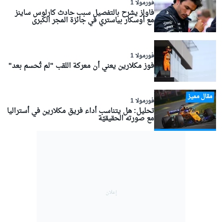
فورمولا 1
فاولز يشرح بالتفصيل سبب حادث كارلوس ساينز
مع أوسكار بياستري في جائزة المجر الكبرى
فورمولا 1
فوز مكلارين يعني أن معركة اللقب "لم تُحسم بعد"
مقال مميز
فورمولا 1
تحليل: هل يتناسب أداء فريق مكلارين في أستراليا
مع صورته الحقيقيّة