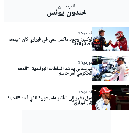
المزيد من
خلدون يونس
فورمولا 1
لوكلير: وجود ماكس معي في فيراري كان "ليصنع
قصة رائعة"
فورمولا 1
فيرستابن يناشد السلطات الهولندية: "الدعم
الحكومي أمر حاسم"
فورمولا 1
هيل يشير إلى "تأثير هاميلتون" الذي أعاد "الحياة
إلى فيراري"