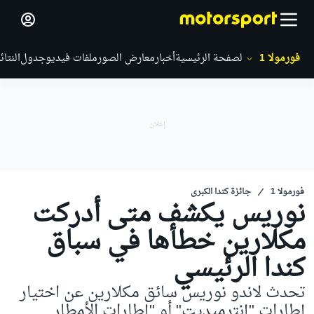
فورمولا 1
الصفحة الرئيسية
أخبار
معارض الصور
ملفات فيديو
جدول
النتائ
فورمولا 1
جائزة كندا الكبرى
نوريس يكشف متى أدركت
مكلارين خطأها في سباق
كندا الرئيسي
تحدث لاندو نوريس سائق مكلارين عن اختيار
إطارات "إنترميديت" أو "إطارات الأمطار