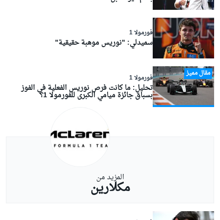
فورمولا 1
سميدلي: "نوريس موهبة حقيقية"
مقال مميز
فورمولا 1
تحليل: ما كانت فرص نوريس الفعلية في الفوز
بسباق جائزة ميامي الكبرى للفورمولا 1؟
المزيد من
مكلارين