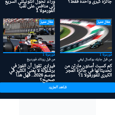
جائزة كبرى واحدة فقط؟
وراء تحول أنتونيللي السريع
إلى منافس على لقب
الفورمولا 1
مقال مميز
مقال مميز
فورمولا 1
فورمولا 1
من قبل جايك بوكسال ليغي
من قبل رونالد فوردينغ
كم كسبت أستون مارتن من
فيراري تقول أن الفوز في
تحديثاتها في جائزة المجر
برشلونة لا يعني الكثير في
الكبرى للفورمولا 1؟
موسم 2026.. فهل هذا
صحيح؟
شاهد المزيد