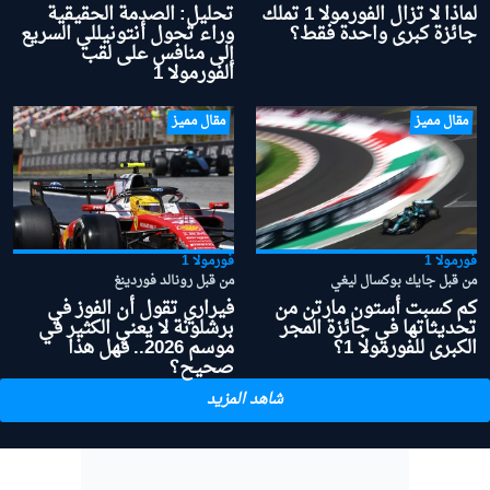
لماذا لا تزال الفورمولا 1 تملك
تحليل: الصدمة الحقيقية
جائزة كبرى واحدة فقط؟
وراء تحول أنتونيللي السريع
إلى منافس على لقب
الفورمولا 1
مقال مميز
مقال مميز
فورمولا 1
فورمولا 1
من قبل جايك بوكسال ليغي
من قبل رونالد فوردينغ
كم كسبت أستون مارتن من
فيراري تقول أن الفوز في
تحديثاتها في جائزة المجر
برشلونة لا يعني الكثير في
الكبرى للفورمولا 1؟
موسم 2026.. فهل هذا
صحيح؟
شاهد المزيد