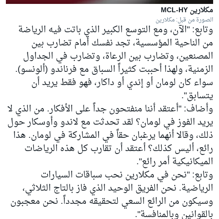
مكلارين MCL-HY
الصورة من قبل: مكلارين
وتابع: "الآن، ومع التوسع الكبير الذي باتت فيه الرياضة
من الناحية المؤسسية، تجد نفسك أمام تضارب بين
المصنعين، وتضارب بين الرعاة، وتضارب في الجداول
الزمنية، ولهذا أحببت كثيراً السباق مع فرناندو (ألونسو).
سواء كان لومان أو إندي أو داكار، فهو فقط يريد أن
يتسابق".
وأضاف: "أعتقد أننا منفتحون جداً على الأفكار. من الذي لا
يريد الفوز في لومان؟ لقد تحدثت مع لاندو وأوسكار حول
ذلك، وقالا أنهما يرغبان حقاً في المشاركة في لومان. هذا
رائع، أليس كذلك؟ أعتقد أن تقارب كل هذه الرياضات
الميكانيكية أمر رائع".
وتابع: "نحن في مكلارين نحب سباقات السيارات
الرياضية. نحن الفريق الوحيد الذي فاز بالتاج الثلاثي،
وسيكون من الرائع السعي لتحقيقه مجدداً. نحن معجبون
بالقوانين وبالمنافسة".