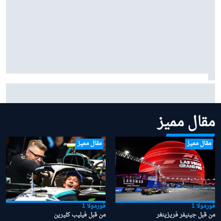
حجار يصف عملية تأقلمه مع ريد بُل: "كنت أخطئ حتى في
أبسط الأمور"
مقال مميز
مقال مميز
مقال مميز
فورمولا 1
فورمولا 1
من قبل جينيفر فريزينغر
من قبل فيليب كليرين