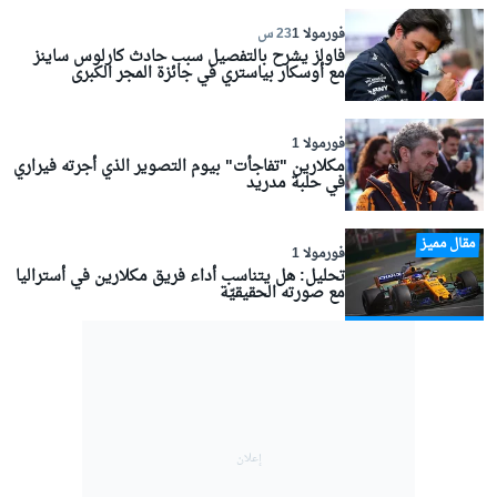
فورمولا 1
23 س
فاولز يشرح بالتفصيل سبب حادث كارلوس ساينز
مع أوسكار بياستري في جائزة المجر الكبرى
فورمولا 1
مكلارين "تفاجأت" بيوم التصوير الذي أجرته فيراري
في حلبة مدريد
مقال مميز
فورمولا 1
تحليل: هل يتناسب أداء فريق مكلارين في أستراليا
مع صورته الحقيقيّة