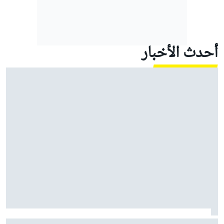
أحدث الأخبار
ماركيز: "الفوز بلقب آخر لن يغيّر حياتي.. لكنّه كذلك للآخرين"