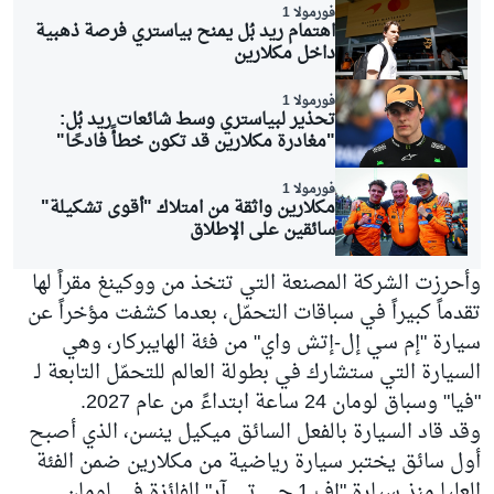
فورمولا 1
اهتمام ريد بُل يمنح بياستري فرصة ذهبية
داخل مكلارين
فورمولا 1
تحذير لبياستري وسط شائعات ريد بُل:
"مغادرة مكلارين قد تكون خطأً فادحًا"
فورمولا 1
مكلارين واثقة من امتلاك "أقوى تشكيلة"
سائقين على الإطلاق
وأحرزت الشركة المصنعة التي تتخذ من ووكينغ مقراً لها
تقدماً كبيراً في سباقات التحمّل، بعدما كشفت مؤخراً عن
سيارة "إم سي إل-إتش واي" من فئة الهايبركار، وهي
السيارة التي ستشارك في بطولة العالم للتحمّل التابعة لـ
"فيا" وسباق لومان 24 ساعة ابتداءً من عام 2027.
وقد قاد السيارة بالفعل السائق ميكيل ينسن، الذي أصبح
أول سائق يختبر سيارة رياضية من مكلارين ضمن الفئة
العليا منذ سيارة "إف 1 جي تي آر" الفائزة في لومان.