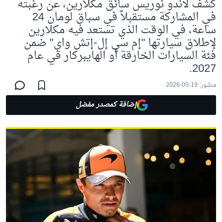
كشف لاندو نوريس سائق مكلارين، عن رغبته
في المشاركة مستقبلاً في سباق لومان 24
ساعة، في الوقت الذي تستعد فيه مكلارين
لإطلاق سيارتها "إم سي إل-إتش واي" ضمن
فئة السيارات الخارقة أو الهايبركار في عام
2027.
منشور:
19-05-2026
إضافة كمصدر مفضل