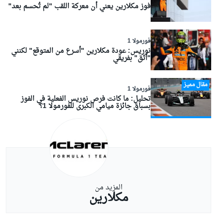
فوز مكلارين يعني أن معركة اللقب "لم تُحسم بعد"
فورمولا 1
نوريس: عودة مكلارين "أسرع من المتوقع" لكنني
"أثق" بفريقي
مقال مميز
فورمولا 1
تحليل: ما كانت فرص نوريس الفعلية في الفوز
بسباق جائزة ميامي الكبرى للفورمولا 1؟
المزيد من
مكلارين