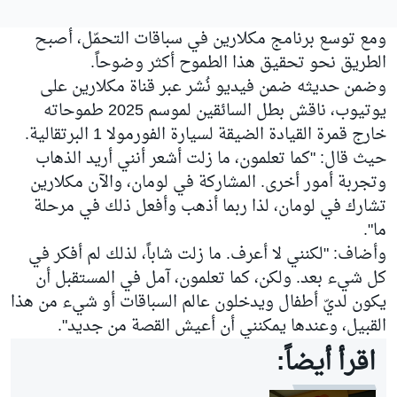
ومع توسع برنامج
مكلارين
في سباقات التحمّل، أصبح
الطريق نحو تحقيق هذا الطموح أكثر وضوحاً.
وضمن حديثه ضمن فيديو نُشر عبر قناة مكلارين على
يوتيوب، ناقش بطل السائقين لموسم 2025 طموحاته
خارج قمرة القيادة الضيقة لسيارة الفورمولا 1 البرتقالية.
حيث قال: "كما تعلمون، ما زلت أشعر أنني أريد الذهاب
وتجربة أمور أخرى. المشاركة في لومان، والآن مكلارين
تشارك في لومان، لذا ربما أذهب وأفعل ذلك في مرحلة
ما".
وأضاف: "لكنني لا أعرف. ما زلت شاباً، لذلك لم أفكر في
كل شيء بعد. ولكن، كما تعلمون، آمل في المستقبل أن
يكون لديّ أطفال ويدخلون عالم السباقات أو شيء من هذا
القبيل، وعندها يمكنني أن أعيش القصة من جديد".
اقرأ أيضاً: