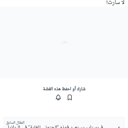
لا سارث!
شارك أو احفظ هذه القصّة
المقال السابق
فيرستابن يستعيد فوزه "الجنوني للغاية" في البرازيل