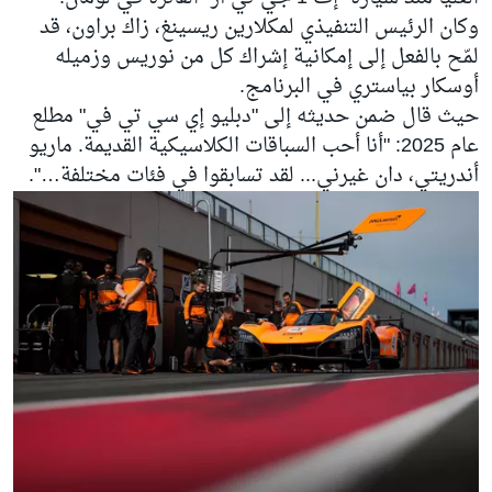
وكان الرئيس التنفيذي لمكلارين ريسينغ، زاك براون، قد
لمّح بالفعل إلى إمكانية إشراك كل من نوريس وزميله
أوسكار بياستري
في البرنامج.
حيث قال ضمن حديثه إلى "دبليو إي سي تي في" مطلع
عام 2025: "أنا أحب السباقات الكلاسيكية القديمة. ماريو
أندريتي، دان غيرني... لقد تسابقوا في فئات مختلفة…".