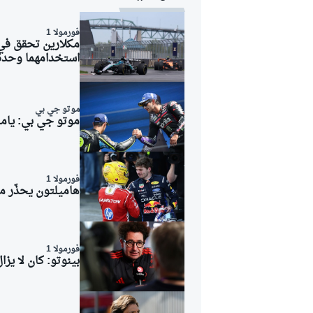
فورمولا 1
مكلارين تحقق في
استخدامهما وحدة 
موتو جي بي
موتو جي بي: ياماه
فورمولا 1
هاميلتون يحذّر من
فورمولا 1
بينوتو: كان لا يزا
رالي