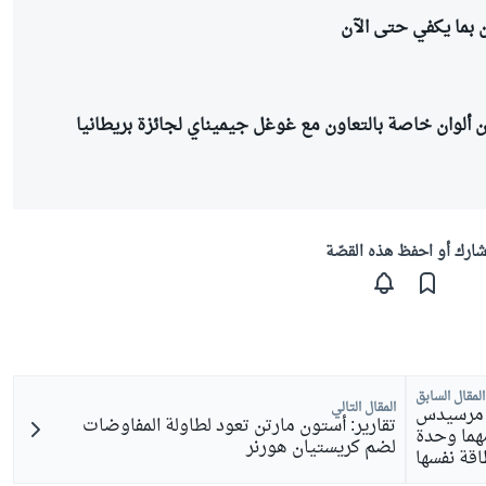
 بما يكفي حتى الآن
ألوان خاصة بالتعاون مع غوغل جيميناي لجائزة بريطانيا
ارك أو احفظ هذه القصّة
المقال السابق
المقال التالي
م مرسيدس
تقارير: أستون مارتن تعود لطاولة المفاوضات
هما وحدة
لضم كريستيان هورنر
اقة نفسها