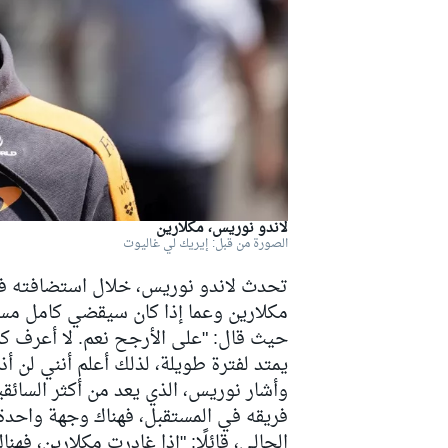
دبليو آر سي
لاندو نوريس، مكلارين
الصورة من قبل: إيريك لي غاليوت
تحدث لاندو نوريس، خلال استضافته في
مكلارين وعما إذا كان سيقضي كامل مسي
يمتد لفترة طويلة، لذلك أعلم أنني لن أ
وأشار نوريس، الذي يعد من أكثر السائقين
فريقه في المستقبل، فهناك وجهة واحدة
الحالي، قائلًا: "إذا غادرت مكلارين، فه