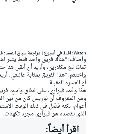
سباقات التحمّل
Watch: اف1 في أسبوع | مراجعة سباق النمسا: فيرستابن فارس ريد بُل وفيراري تواجه الواقع
وأضاف: "هناك فريق واحد فقط يثير اهتما
تمامًا مع مكلارين، وأريد أن أبقى هنا ح
واختتم: "هذا الفريق بمثابة عائلتي. أر
أو العشرة المقبلة".
ومن المعروف أن نوريس كان من بين الس
أعوام، لكنه فضّل في ذلك الوقت الاستم
الذي يقصده هو فيراري مجرد تكهنات.
اقرأ أيضاً: