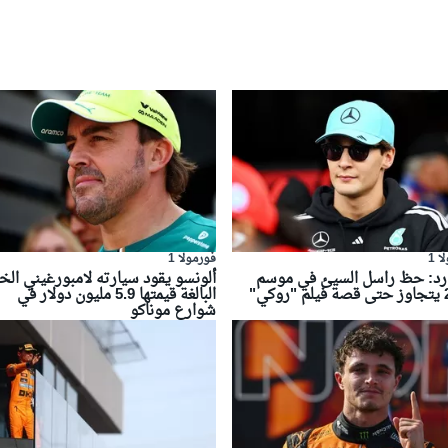
 1
فورمولا 1
ارد: حظ راسل السيئ في موسم
ألونسو يقود سيارته لامبورغيني الخ
كي"
البالغة قيمتها 5.9 مليون دولار في
شوارع موناكو