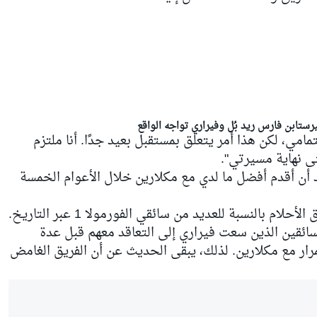
مي، لكن هذا أمر يتعلق بمستقبل بعيد جدًا. أنا ملتزم
تى نهاية مسيرتي".
يد أن أقدم أفضل ما لدي مع مكلارين خلال الأعوام الخمسة
هذا وتُعد فيراري، على نطاق واسع، فريق الأحلام بالنسبة للعديد من سائقي الفورمولا 1 عبر التاريخ.
ائقين الذين سعت فيراري إلى التعاقد معهم قبل عدة
رار مع مكلارين. لذلك، يبقى الحديث عن أن الفريق الغامض