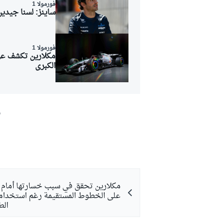
فورمولا 1
ساينز: لسنا جيدين
فورمولا 1
مكلارين تكشف عن 
الكبرى
ش
مكلارين تحقق في سبب خسارتها أما
على الخطوط المستقيمة رغم استخدام
الط