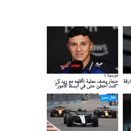
فورمولا 1
ارقة
حجار يصف عملية تأقلمه مع ريد بُل:
"كنت أخطئ حتى في أبسط الأمور"
مقال مميز