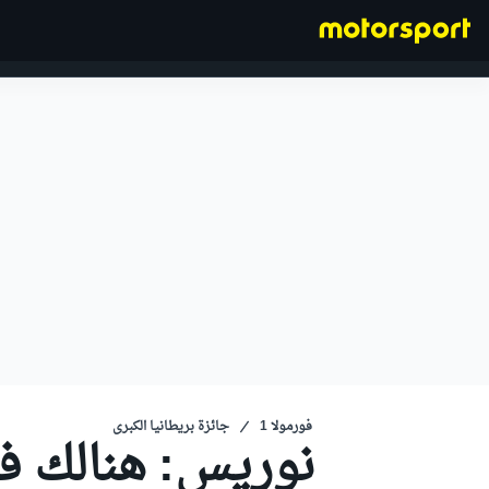
فورمولا 1
فورمولا 1
جائزة بريطانيا الكبرى
نوريس: هنالك ف