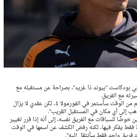
 بودكاست "بيوند ذا غريد"، بصراحة عن مستقبله مع
رته مع الفريق.
حيث قال: "على الأرجح نعم. لا أعرف كم من الوقت سأستمر في الفورمولا 1، لكن عقدي لا يزال
ذهب إلى أي مكان في المستقبل القريب".
 خوضًا للسباقات مع الفريق نفسه، إلى أنه إذا قرر تغيير
 فقط يفكر فيها، لكنه رفض الكشف عن اسمها في الوقت
ناك فريق واحد فقط سأنتقل إليه".