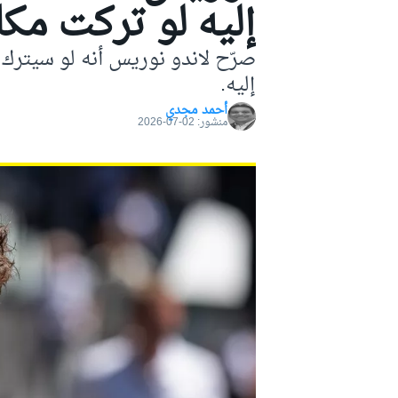
إليه لو تركت مكل
موتو جي بي
صرّح لاندو نوريس أنه لو سيترك
إليه.
أحمد مجدي
منشور:
02-07-2026
فورمولا إي