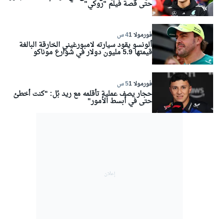
حتى قصة فيلم "روكي"
فورمولا 1
4 س
ألونسو يقود سيارته لامبورغيني الخارقة البالغة
قيمتها 5.9 مليون دولار في شوارع موناكو
فورمولا 1
5 س
حجار يصف عملية تأقلمه مع ريد بُل: "كنت أخطئ
حتى في أبسط الأمور"