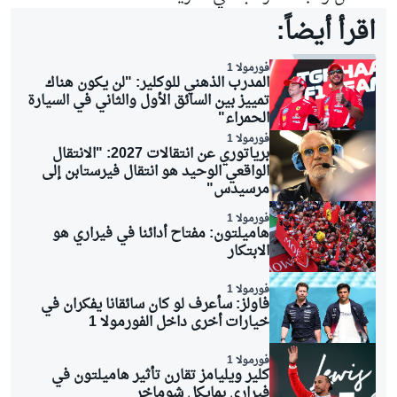
اقرأ أيضاً:
فورمولا 1
المدرب الذهني للوكلير: "لن يكون هناك
تمييز بين السائق الأول والثاني في السيارة
الحمراء"
فورمولا 1
برياتوري عن انتقالات 2027: "الانتقال
الواقعي الوحيد هو انتقال فيرستابن إلى
مرسيدس"
فورمولا 1
هاميلتون: مفتاح أدائنا في فيراري هو
الابتكار
فورمولا 1
فاولز: سأعرف لو كان سائقانا يفكران في
خيارات أخرى داخل الفورمولا 1
فورمولا 1
كلير ويليامز تقارن تأثير هاميلتون في
فيراري بمايكل شوماخر