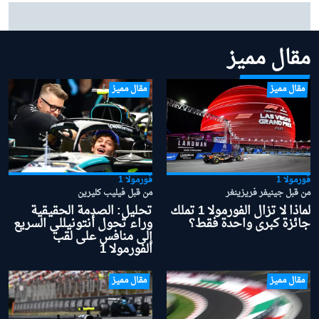
مرسيدس: "من المبكر جدًا" منح الأفضلية لأنتونيللي في
صراع لقب 2026
مقال مميز
مقال مميز
مقال مميز
فورمولا 1
فورمولا 1
من قبل جينيفر فريزينغر
من قبل فيليب كليرين
لماذا لا تزال الفورمولا 1 تملك
تحليل: الصدمة الحقيقية
جائزة كبرى واحدة فقط؟
وراء تحول أنتونيللي السريع
إلى منافس على لقب
الفورمولا 1
مقال مميز
مقال مميز