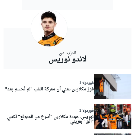
المزيد من
لاندو نوريس
فورمولا 1
فوز مكلارين يعني أن معركة اللقب "لم تُحسم بعد"
فورمولا 1
نوريس: عودة مكلارين "أسرع من المتوقع" لكنني
"أثق" بفريقي