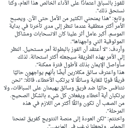
للفوز بالسباق اعتمادًا على الأداء الخالص هذا العام، وكنا
نستحق ذلك".
وتابع: "هذا يمنحني الكثير من الأمل حتى الآن. ويصبح
الأمر أكثر منطقية عندما تنظر إلى مدى تأخرنا في بداية
الموسم. أكبر عامل أثر علينا كان الانسحابات ومشاكل
الموثوقية التي واجهناها".
وأردف: "لا أعتقد أن الفوز بالبطولة أمر مستحيل. النظر
إلى الأمر بهذه الطريقة سيجعله أكثر استحالة. لذلك
سأواصل الإيمان بذلك لأطول فترة ممكنة".
هذا واعترف سائق مكلارين أيضًا بأنهم يواجهون حاليًا
فريقًا قويًا للغاية وسائقًا لا يرتكب الأخطاء، قائلًا: "نحن
نتنافس حاليًا ضد فريق وسائق يهيمنان على السباقات، ولا
يرتكبان أية أخطاء ويفعلان كل شيء بالشكل الصحيح.
من الصعب أن تكون واثقًا أكثر من اللازم في هذه
المرحلة".
واختتم: "لكن العودة إلى منصة التتويج كفريق تمنحنا
الحماس وتجعلنا نرغب في المزيد...".