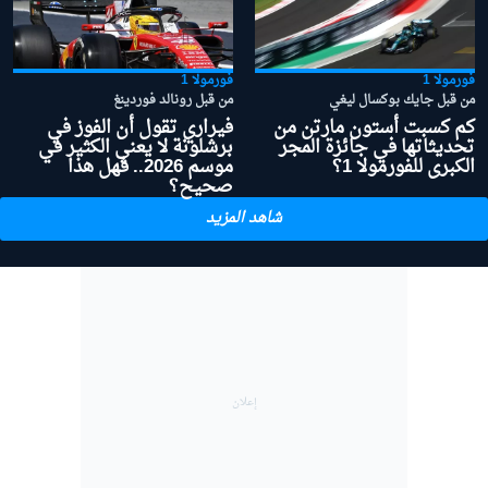
فورمولا 1
فورمولا 1
من قبل جايك بوكسال ليغي
من قبل رونالد فوردينغ
كم كسبت أستون مارتن من
فيراري تقول أن الفوز في
تحديثاتها في جائزة المجر
برشلونة لا يعني الكثير في
الكبرى للفورمولا 1؟
موسم 2026.. فهل هذا
صحيح؟
شاهد المزيد