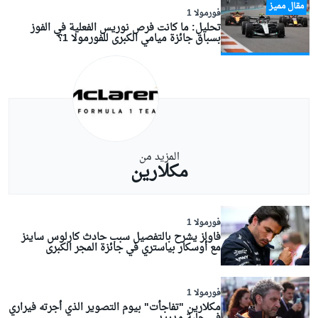
مقال مميز
فورمولا 1
تحليل: ما كانت فرص نوريس الفعلية في الفوز
بسباق جائزة ميامي الكبرى للفورمولا 1؟
المزيد من
مكلارين
فورمولا 1
فاولز يشرح بالتفصيل سبب حادث كارلوس ساينز
مع أوسكار بياستري في جائزة المجر الكبرى
فورمولا 1
مكلارين "تفاجأت" بيوم التصوير الذي أجرته فيراري