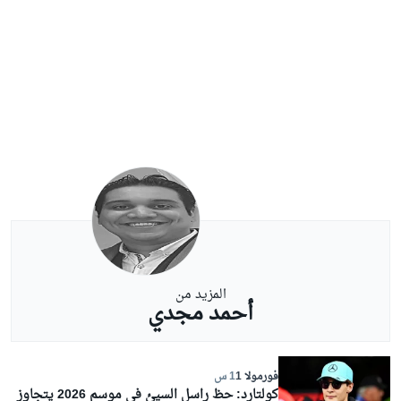
المزيد من
أحمد مجدي
فورمولا 1
1 س
كولتارد: حظ راسل السيئ في موسم 2026 يتجاوز