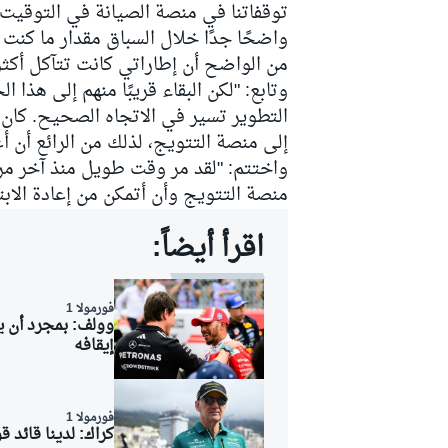
توقفاتنا في منصة الصيانة في التوقيت ال
واضحًا جدًا خلال السباق مقدار ما كنت 
من الواضح أن إطاراتي كانت تتآكل أكثر 
وتابع: "لكن البقاء قريبًا منهم إلى هذا
التطوير تسير في الاتجاه الصحيح. كان 
إلى منصة التتويج، لذلك من الرائع أن أعو
واختتم: "لقد مر وقت طويل منذ آخر مرة
منصة التتويج وأن أتمكن من إعادة الابت
اقرأ أيضاً:
فورمولا 1
وولف: بمجرد أن ي
إيقافه
رالي
فورمولا 1
كراك: لدينا قائد ق