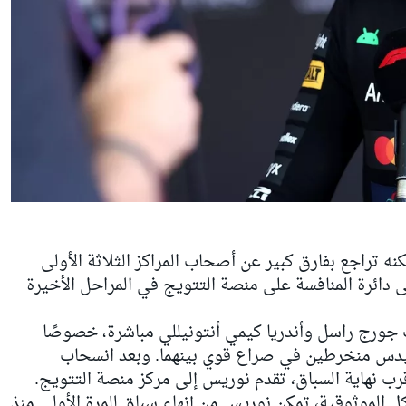
كنه تراجع بفارق كبير عن أصحاب المراكز الثلاثة الأولى
لى دائرة المنافسة على منصة التتويج في المراحل الأخيرة
ورج راسل وأندريا كيمي أنتونيللي مباشرة، خصوصًا
رسيدس منخرطين في صراع قوي بينهما. وبعد انسحاب
ب نهاية السباق، تقدم نوريس إلى مركز منصة التتويج.
الموثوقية، تمكن نوريس من إنهاء سباق للمرة الأولى منذ