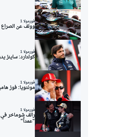
فورمولا 1
وولف عن الصراع د
فورمولا 1
كولتارد: ساينز ي
فورمولا 1
مونتويا: فوز هام
فورمولا 1
رالف شوماخر في 
"عمداً"