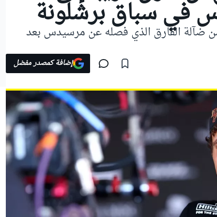
 في سباق برشلونة
من ضآلة الفارق الذي فصله عن مرسيدس بعد
إضافة كمصدر مفضل