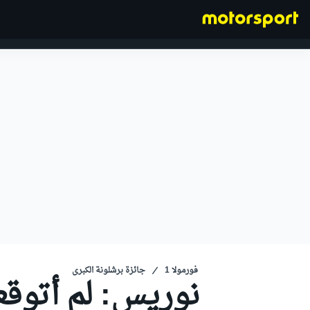
فورمولا 1
فورمولا 1
جائزة برشلونة الكبرى
نوريس: لم أتوقع 