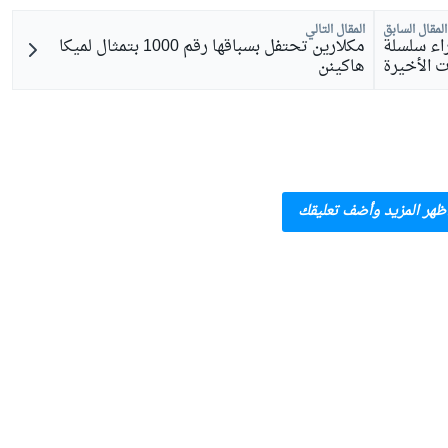
المقال السابق
المقال التالي
اء سلسلة
مكلارين تحتفل بسباقها رقم 1000 بتمثال لميكا
ت الأخيرة
هاكينن
ظهر المزيد وأضف تعليقك