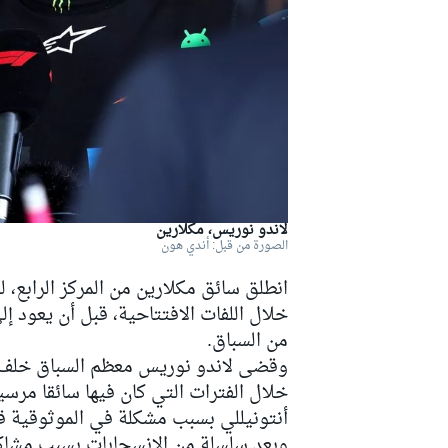
دبليو آر سي
لاندو نوريس، مكلارين
الصورة من قبل: أندي هون
انطلق سائق مكلارين من المركز الرابع، ل
خلال اللفات الافتتاحية، قبل أن يعود إ
من السباق.
وقضى لاندو نوريس معظم السباق خلف ج
خلال الفترات التي كان فيها سائقا م
أنتونيللي بسبب مشكلة في الموثوقية قر
وبعد سلسلة من الانسحابات بسبب مشاكل 