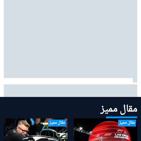
بينوتو يردّ على شائعات ساينز وبياسـتري: "نحن سعداء
بتشكيلتنا الحالية"
مقال مميز
مقال مميز
مقال مميز