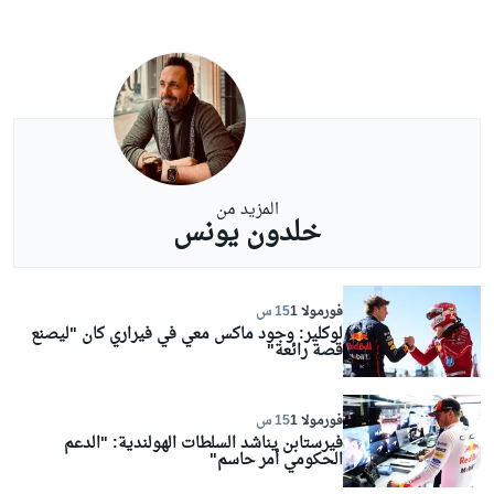
المزيد من
خلدون يونس
فورمولا 1
15 س
لوكلير: وجود ماكس معي في فيراري كان "ليصنع
قصة رائعة"
فورمولا 1
15 س
فيرستابن يناشد السلطات الهولندية: "الدعم
الحكومي أمر حاسم"