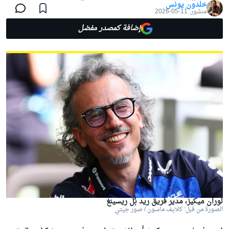
خلدون يونس
منشور:
11-05-2026
إضافة كمصدر مفضل
لوران ميكيز، مدير فريق ريد بُل ريسينغ
الصورة من قبل: كلايف ماسون / صور جيتي