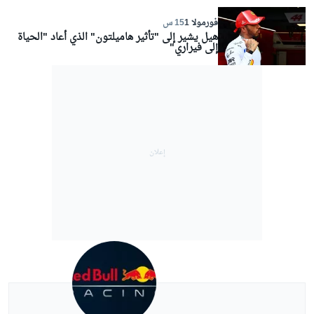
فورمولا 1
15 س
هيل يشير إلى "تأثير هاميلتون" الذي أعاد "الحياة
إلى فيراري"