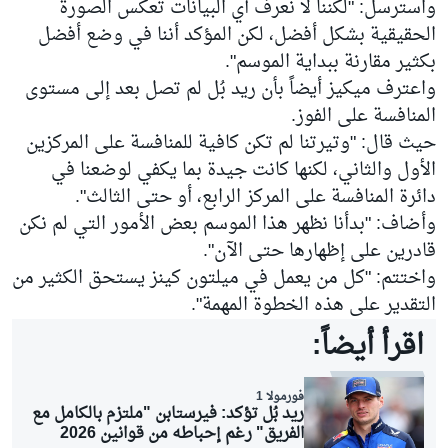
واسترسل: "لكننا لا نعرف أي البيانات تعكس الصورة
الحقيقية بشكل أفضل، لكن المؤكد أننا في وضع أفضل
بكثير مقارنة ببداية الموسم".
واعترف ميكيز أيضاً بأن ريد بُل لم تصل بعد إلى مستوى
المنافسة على الفوز.
حيث قال: "وتيرتنا لم تكن كافية للمنافسة على المركزين
الأول والثاني، لكنها كانت جيدة بما يكفي لوضعنا في
دائرة المنافسة على المركز الرابع، أو حتى الثالث".
وأضاف: "بدأنا نظهر هذا الموسم بعض الأمور التي لم نكن
قادرين على إظهارها حتى الآن".
واختتم: "كل من يعمل في ميلتون كينز يستحق الكثير من
التقدير على هذه الخطوة المهمة".
اقرأ أيضاً:
فورمولا 1
ريد بُل تؤكد: فيرستابن "ملتزم بالكامل مع
الفريق" رغم إحباطه من قوانين 2026