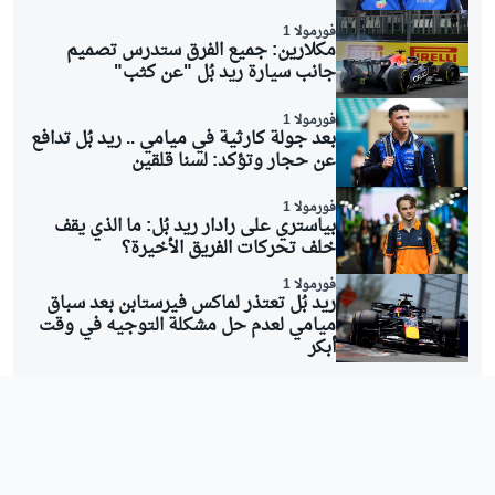
فورمولا 1
مكلارين: جميع الفرق ستدرس تصميم
جانب سيارة ريد بُل "عن كثب"
فورمولا 1
بعد جولة كارثية في ميامي .. ريد بُل تدافع
عن حجار وتؤكد: لسنا قلقين
فورمولا 1
بياستري على رادار ريد بُل: ما الذي يقف
خلف تحركات الفريق الأخيرة؟
فورمولا 1
ريد بُل تعتذر لماكس فيرستابن بعد سباق
ميامي لعدم حل مشكلة التوجيه في وقت
أبكر