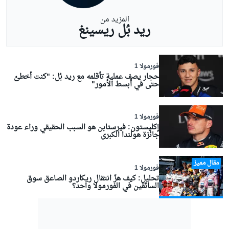
المزيد من
ريد بُل ريسينغ
فورمولا 1
حجار يصف عملية تأقلمه مع ريد بُل: "كنت أخطئ
حتى في أبسط الأمور"
فورمولا 1
إكليستون: فيرستابن هو السبب الحقيقي وراء عودة
جائزة هولندا الكبرى
مقال مميز
فورمولا 1
تحليل: كيف هزّ انتقال ريكاردو الصاعق سوق
السائقين في الفورمولا واحد؟