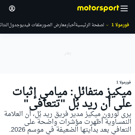
فورمولا 1
الصفحة الرئيسية
أخبار
معارض الصور
ملفات فيديو
جدول
النتائ
فورمولا 1
ميكيز متفائل: ميامي إثبات
على أن ريد بُل "تتعافى"
يرى لورون ميكيز مدير فريق ريد بُل، أن العلامة
النمساوية أظهرت مؤشرات واضحة على
التعافي بعد بدايتها الضعيفة في موسم 2026.