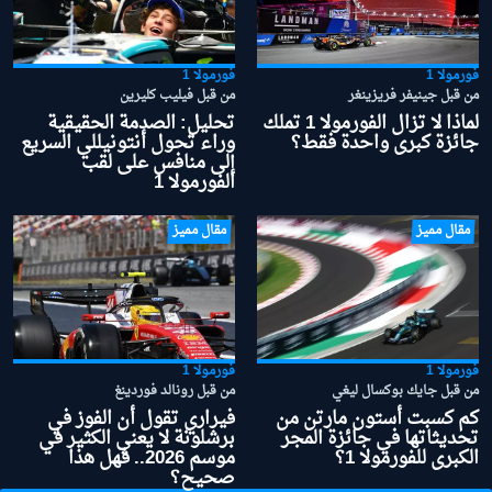
فورمولا 1
فورمولا 1
من قبل جينيفر فريزينغر
من قبل فيليب كليرين
لماذا لا تزال الفورمولا 1 تملك
تحليل: الصدمة الحقيقية
جائزة كبرى واحدة فقط؟
وراء تحول أنتونيللي السريع
إلى منافس على لقب
الفورمولا 1
مقال مميز
مقال مميز
فورمولا 1
فورمولا 1
من قبل جايك بوكسال ليغي
من قبل رونالد فوردينغ
كم كسبت أستون مارتن من
فيراري تقول أن الفوز في
تحديثاتها في جائزة المجر
برشلونة لا يعني الكثير في
الكبرى للفورمولا 1؟
موسم 2026.. فهل هذا
صحيح؟