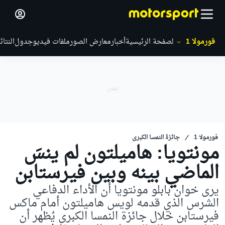
فورمولا 1
الصفحة الرئيسية
أخبار
معارض الصور
ملفات فيديو
جدول
النتائ
فورمولا 1
جائزة النمسا الكبرى
مونتويا: هاميلتون لم ينسَ
الماضي بينه وبين فيرستابن
يرى خوان بابلو مونتويا أن الأداء الدفاعي
الشرس الذي قدمه لويس هاميلتون أمام ماكس
فيرستابن خلال جائزة النمسا الكبرى يُظهر أن