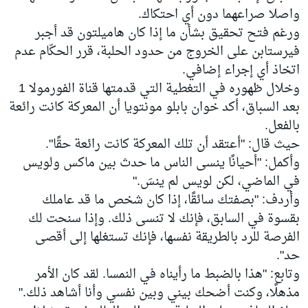
واصلا صراعهما دون أي احتكاك.
ورغم فتح تحقيق بشأن ما إذا كان هاميلتون قد أجبر
فيرستابن على الخروج من حدود الحلبة، قرر الحكّام عدم
اتخاذ أي إجراء إضافي.
وخلال ظهوره في التغطية التي قدمتها قناة الفورمولا 1
بعد السباق، أكد خوان بابلو مونتويا أن المعركة كانت رائعة
بالفعل.
حيث قال: "أعتقد أن تلك المعركة كانت رائعة حقًا".
وأكمل: "أحيانًا ينسى الناس ما حدث بين ماكس ولويس
في الماضي، لكن لويس لم ينسَ."
وأردف: "بصفتك سائقًا، إذا كان شخص ما قد عاملك
بقسوة في السابق، فإنك لا تنسى ذلك. وإذا سنحت لك
الفرصة للرد بالطريقة نفسها، فإنك تستغلها إلى أقصى
حد".
وتابع: "هذا بالضبط ما رأيناه في النمسا. لقد كان الأمر
مذهلًا، وكنت أضحك بيني وبين نفسي وأنا أشاهد ذلك."