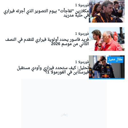
فورمولا 1
مكلارين "تفاجأت" بيوم التصوير الذي أجرته فيراري
في حلبة مدريد
فورمولا 1
فريد فاسور يحدد أولوية فيراري للتقدم في النصف
الثاني من موسم 2026
مقال مميز
فورمولا 1
تحليل: كيف ستحدد فيراري وآودي مستقبل
فيرستابن في الفورمولا 1؟