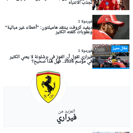
لجذب الانتباه
فورمولا 1
ديفيد كروفت ينتقد هاميلتون: "أخطاء غير مبالية"
وعقوبات كلفته الكثير
مقال مميز
فورمولا 1
فيراري تقول أن الفوز في برشلونة لا يعني الكثير
في موسم 2026.. فهل هذا صحيح؟
المزيد من
فيراري