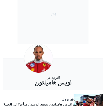
المزيد من
لويس هاميلتون
فورمولا 1
زافناور: هاميلتون يتعمد الوصول متأخرًا إلى الحلبة