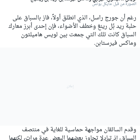
الصورة من قبل: مايكل بوتس
رغم أن جورج راسل، الذي انطلق أولاً، فاز بالسباق على
حلبة ريد بُل رينغ وخطف الأضواء، فإن إحدى أبرز معارك
السباق كانت تلك التي جمعت بين لويس هاميلتون
وماكس فيرستابن.
وقدم السائقان مواجهة حماسية للغاية في منتصف
السباق، إذ تبادلا تجاوز بعضهما البعض عدة مرات، لكنهما