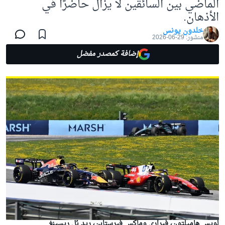
الماضي بين السائقين لا يزال حاضرًا في
الأذهان.
خلدون يونس
منشور:
29-06-2026
إضافة كمصدر مفضل
لويس هاميلتون، فيراري وماكس فيرستابن، ريد بُل ريسينغ