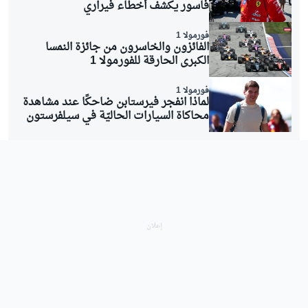
فاسور يكشف أخطاء فيراري
فورمولا 1
الفائزون والخاسرون من جائزة النمسا
الكبرى الحارقة للفورمولا 1
فورمولا 1
لماذا انفجر فيرستابن ضاحكًا عند مشاهدة
محاكاة السيارات الحاليّة في سيلفرستون