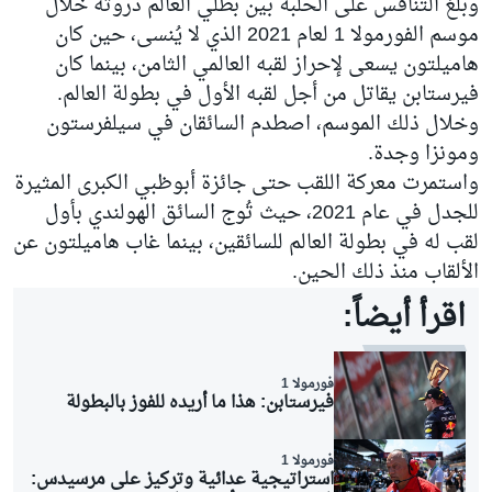
وبلغ التنافس على الحلبة بين بطلي العالم ذروته خلال
موسم الفورمولا 1 لعام 2021 الذي لا يُنسى، حين كان
هاميلتون يسعى لإحراز لقبه العالمي الثامن، بينما كان
فيرستابن يقاتل من أجل لقبه الأول في بطولة العالم.
وخلال ذلك الموسم، اصطدم السائقان في سيلفرستون
ومونزا وجدة.
واستمرت معركة اللقب حتى جائزة أبوظبي الكبرى المثيرة
للجدل في عام 2021، حيث تُوج السائق الهولندي بأول
لقب له في بطولة العالم للسائقين، بينما غاب هاميلتون عن
الألقاب منذ ذلك الحين.
اقرأ أيضاً:
فورمولا 1
فيرستابن: هذا ما أريده للفوز بالبطولة
فورمولا 1
استراتيجية عدائية وتركيز على مرسيدس: