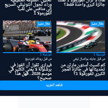
لماذا لا تزال الفورمولا 1 تملك
تحليل: الصدمة الحقيقية
جائزة كبرى واحدة فقط؟
وراء تحول أنتونيللي السريع
إلى منافس على لقب
الفورمولا 1
مقال مميز
مقال مميز
فورمولا 1
فورمولا 1
من قبل جايك بوكسال ليغي
من قبل رونالد فوردينغ
كم كسبت أستون مارتن من
فيراري تقول أن الفوز في
تحديثاتها في جائزة المجر
برشلونة لا يعني الكثير في
الكبرى للفورمولا 1؟
موسم 2026.. فهل هذا
صحيح؟
شاهد المزيد