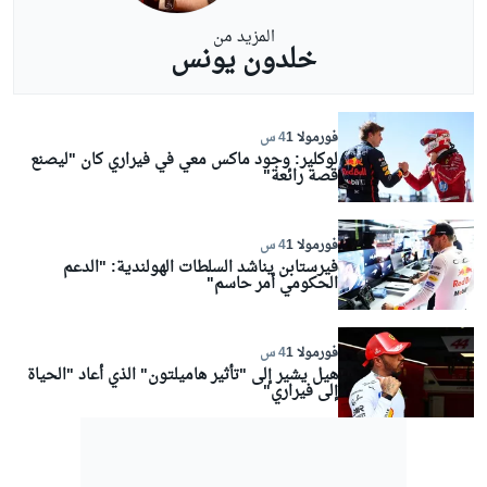
المزيد من
خلدون يونس
فورمولا 1
4 س
لوكلير: وجود ماكس معي في فيراري كان "ليصنع
قصة رائعة"
فورمولا 1
4 س
فيرستابن يناشد السلطات الهولندية: "الدعم
الحكومي أمر حاسم"
فورمولا 1
4 س
هيل يشير إلى "تأثير هاميلتون" الذي أعاد "الحياة
إلى فيراري"