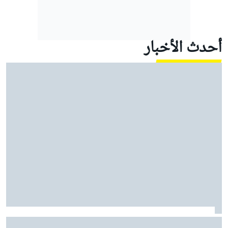
أحدث الأخبار
موتو جي بي: مارتين يقود أبريليا إلى ثلاثية في السباق