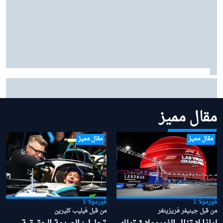
بينوتو يردّ على شائعات ساينز وبياسـتري: "نحن سعداء
بتشكيلتنا الحالية"
مقال مميز
مقال مميز
مقال مميز
فورمولا 1
فورمولا 1
من قبل جينيفر فريزينغر
من قبل فيليب كليرين