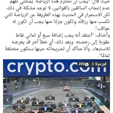
حيث قال: "يجب أن تحترم هذه الرياضة. يمكنني تفهم
عدم إعجاب السائقين بالقوانين، لا توجد مشكلة في ذلك.
لكن الاستمرار في الحديث بهذه الطريقة عن الرياضة التي
تكسب منها رزقك وتكون جزءًا منها يجب أن تكون له
عواقب".
وأضاف: "أعتقد أنه يجب إضافة سبع أو ثماني نقاط
عقوبة إلى رخصته. وبعد ذلك، أي خطأ آخر قد يعرضه
للاستبعاد. وأنا متأكد أن تصريحاته حينها ستكون مختلفة
تمامًا".
فورمولا 1
200