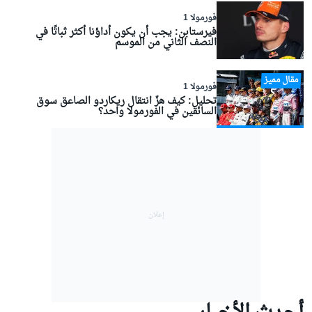
فورمولا 1
فيرستابن: يجب أن يكون أداؤنا أكثر ثباتًا في
النصف الثاني من الموسم
مقال مميز
فورمولا 1
تحليل: كيف هزّ انتقال ريكاردو الصاعق سوق
السائقين في الفورمولا واحد؟