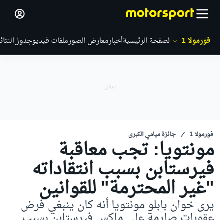
فورمولا 1
الصفحة الرئيسية
أخبار
معارض الصور
ملفات فيديو
جدول
النتائ
فورمولا 1
جائزة ميامي الكبرى
مونتويا: تجب معاقبة
فيرستابن بسبب انتقاداته
"غير المحترمة" للقوانين
يرى خوان بابلو مونتويا أنه كان ينبغي فرض
عقوبات صارمة على ماكس فيرستابن بسبب