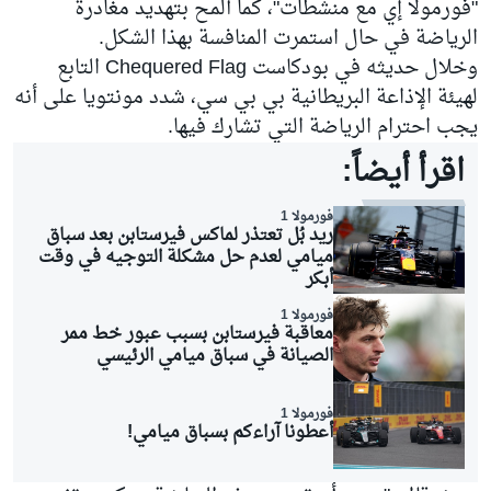
"فورمولا إي مع منشطات"، كما ألمح بتهديد مغادرة
الرياضة في حال استمرت المنافسة بهذا الشكل.
وخلال حديثه في بودكاست Chequered Flag التابع
لهيئة الإذاعة البريطانية بي بي سي، شدد مونتويا على أنه
يجب احترام الرياضة التي تشارك فيها.
اقرأ أيضاً:
فورمولا 1
ريد بُل تعتذر لماكس فيرستابن بعد سباق
ميامي لعدم حل مشكلة التوجيه في وقت
أبكر
فورمولا 1
معاقبة فيرستابن بسبب عبور خط ممر
الصيانة في سباق ميامي الرئيسي
فورمولا 1
أعطونا آراءكم بسباق ميامي!