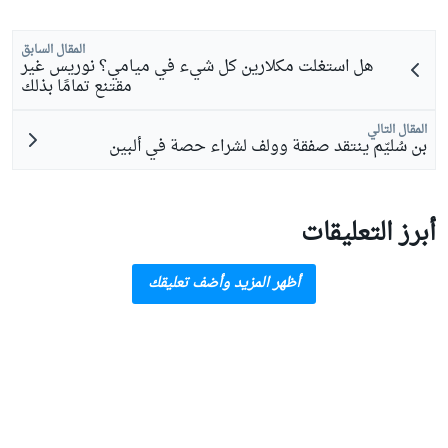
المقال السابق
هل استغلت مكلارين كل شيء في ميامي؟ نوريس غير
مقتنع تمامًا بذلك
المقال التالي
بن سُليّم ينتقد صفقة وولف لشراء حصة في ألبين
أبرز التعليقات
أظهر المزيد وأضف تعليقك