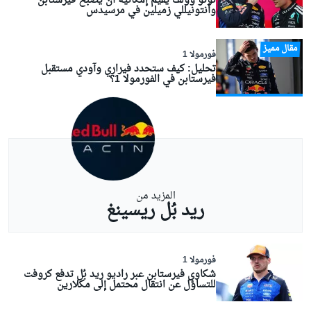
توتو وولف يقيّم إمكانية أن يصبح فيرستابن
وأنتونيللي زميلين في مرسيدس
مقال مميز
فورمولا 1
تحليل: كيف ستحدد فيراري وآودي مستقبل
فيرستابن في الفورمولا 1؟
المزيد من
ريد بُل ريسينغ
فورمولا 1
شكاوى فيرستابن عبر راديو ريد بُل تدفع كروفت
للتساؤل عن انتقال محتمل إلى مكلارين