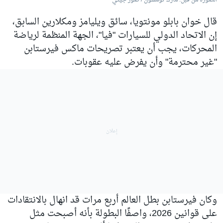
الصورة من قبل: مارك تومسون / صور جيتي
قال خوان بابلو مونتويا، سائق ويليامز ومكلارين السابق،
إن الاتحاد الدولي للسيارات "فيا"، الجهة المنظمة لرياضة
المحركات، يجب أن يعتبر تصريحات ماكس فيرستابن
"غير محترمة" وأن يفرض عليه عقوبات.
وكان فيرستابن بطل العالم أربع مرات قد انهال بالانتقادات
على قوانين 2026، واصفًا البطولة بأنه أصبحت مثل