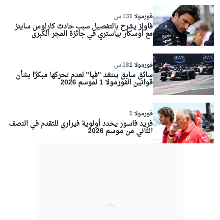
فورمولا 1
13 س
فاولز يشرح بالتفصيل سبب حادث كارلوس ساينز
مع أوسكار بياستري في جائزة المجر الكبرى
فورمولا 1
18 س
سائق سابق ينتقد "فيا" لعدم تحركها مبكرًا بشأن
قوانين الفورمولا 1 لموسم 2026
فورمولا 1
فريد فاسور يحدد أولوية فيراري للتقدم في النصف
الثاني من موسم 2026