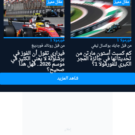
مقال مميز
مقال مميز
فورمولا 1
فورمولا 1
من قبل جايك بوكسال ليغي
من قبل رونالد فوردينغ
كم كسبت أستون مارتن من
فيراري تقول أن الفوز في
تحديثاتها في جائزة المجر
برشلونة لا يعني الكثير في
الكبرى للفورمولا 1؟
موسم 2026.. فهل هذا
صحيح؟
شاهد المزيد