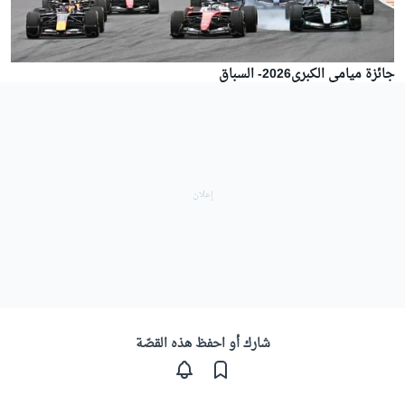
جائزة ميامي الكبرى2026- السباق
شارك أو احفظ هذه القصّة