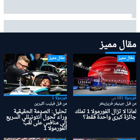
سائق سابق ينتقد "فيا" لعدم تحركها مبكرًا بشأن قوانين
الفورمولا 1 لموسم 2026
مقال مميز
مقال مميز
مقال مميز
فورمولا 1
18 س
فورمولا 1
من قبل جينيفر فريزينغر
من قبل فيليب كليرين
لماذا لا تزال الفورمولا 1 تملك
تحليل: الصدمة الحقيقية
جائزة كبرى واحدة فقط؟
وراء تحول أنتونيللي السريع
إلى منافس على لقب
الفورمولا 1