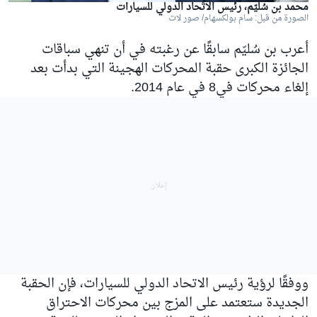
محمد بن سُليّم، رئيس الاتّحاد الدولي للسيارات
الصورة من قبل: سام بولكسهام/ صور لات
أعرب بن سُليّم سابقًا عن رغبته في أن تنهي سباقات
الجائزة الكبرى حقبة المحركات الهجينة التي بدأت بعد
إلغاء محركات في8 في عام 2014.
ووفقًا لرؤية رئيس الاتحاد الدولي للسيارات، فإن الحقبة
الجديدة ستعتمد على المزج بين محركات الاحتراق