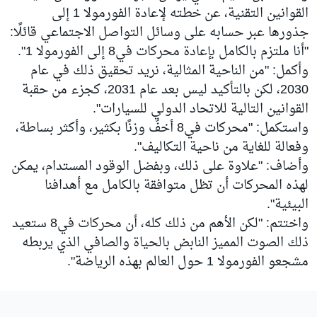
القوانين التقنية، عن خطته لإعادة الفورمولا 1 إلى
جذورها عبر حسابه على وسائل التواصل الاجتماعي قائلًا:
"أنا ملتزم بالكامل بإعادة محركات في8 إلى الفورمولا 1".
وأكمل: "من الناحية المثالية، نريد تحقيق ذلك في عام
2030، لكن بالتأكيد ليس بعد عام 2031، كجزء من حقبة
القوانين التالية للاتحاد الدولي للسيارات".
واستكمل: "محركات في8 أخفّ وزنًا بكثير، وأكثر بساطة،
وفعالة للغاية من ناحية التكاليف".
وأضاف: "علاوة على ذلك، وبفضل الوقود المستدام، يمكن
لهذه المحركات أن تظل متوافقة بالكامل مع أهدافنا
البيئية".
واختتم: "لكن الأهم من ذلك كله، أن محركات في8 ستعيد
ذلك الصوت المميز النابض بالحياة والصافي الذي يربطه
مشجعو الفورمولا 1 حول العالم بهذه الرياضة".