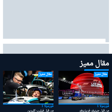
ألونسو يقود سيارته لامبورغيني الخارقة البالغة قيمتها 5.9
مليون دولار في شوارع موناكو
مقال مميز
مقال مميز
مقال مميز
فورمولا 1
فورمولا 1
من قبل جينيفر فريزينغر
من قبل فيليب كليرين