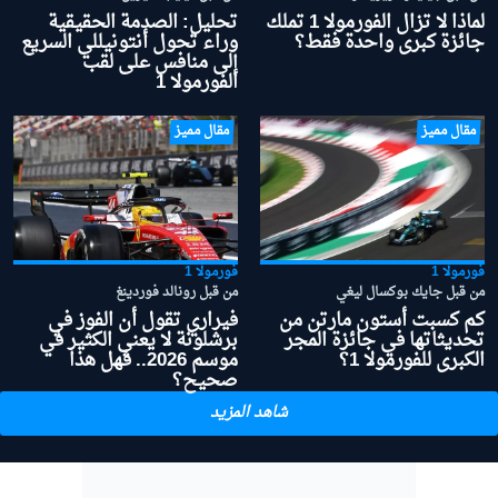
لماذا لا تزال الفورمولا 1 تملك
تحليل: الصدمة الحقيقية
جائزة كبرى واحدة فقط؟
وراء تحول أنتونيللي السريع
إلى منافس على لقب
الفورمولا 1
مقال مميز
مقال مميز
فورمولا 1
فورمولا 1
من قبل جايك بوكسال ليغي
من قبل رونالد فوردينغ
كم كسبت أستون مارتن من
فيراري تقول أن الفوز في
تحديثاتها في جائزة المجر
برشلونة لا يعني الكثير في
الكبرى للفورمولا 1؟
موسم 2026.. فهل هذا
صحيح؟
شاهد المزيد