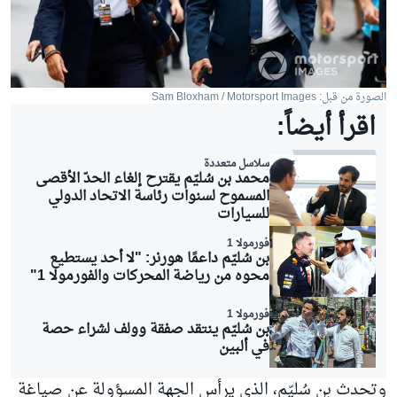
الصورة من قبل: Sam Bloxham / Motorsport Images
اقرأ أيضاً:
سلاسل متعددة
محمد بن سُليّم يقترح إلغاء الحدّ الأقصى
المسموح لسنوات رئاسة الاتحاد الدولي
للسيارات
فورمولا 1
بن سُليّم داعمًا هورنر: "لا أحد يستطيع
محوه من رياضة المحركات والفورمولا 1"
فورمولا 1
بن سُليّم ينتقد صفقة وولف لشراء حصة
في ألبين
وتحدث بن سُليّم، الذي يرأس الجهة المسؤولة عن صياغة