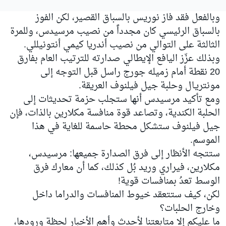
وبالفعل فقد فاز نوريس بالسباق القصير، لكن الفوز
بالسباق الرئيسي كان مجدداً من نصيب مرسيدس، وللمرة
الثالثة على التوالي من نصيب أندريا كيمي أنتونيللي.
وبذلك عزّز اليافع الإيطالي صدارته للترتيب العام بفارق
20 نقطة أمام زميله جورج راسل قبل التوجه إلى
مونتريـال وحلبة جيل فيلنوف العريقة.
ومع تأكيد مرسيدس أنها ستجلب حزمة تحديثات إلى
الحلبة الكندية، وتصاعد قوة منافسة مكلارين بالذات، فإن
جيل فيلنوف ستشكل محطة حاسمة للغاية في هذا
الموسم.
ستتجه الأنظار إلى فرق الصدارة جميعها: مرسيدس،
مكلارين، فيراري وريد بُل كذلك، كما أن معارك فرق
الوسط تعدُ بمنافسات قوية!
لكن، كيف ستتعقد خيوط المنافسات والدراما داخل
وخارج الحلبات؟
ما عليكم إلا متابعتنا لأحدث وأهم الأخبار لحظة ورودها،