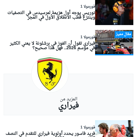
فورمولا 1
نوريس يوجه أول هزيمة لمرسيدس في التصفيات
وينتزع قطب الانطلاق الأول في المجر
مقال مميز
فورمولا 1
فيراري تقول أن الفوز في برشلونة لا يعني الكثير
في موسم 2026.. فهل هذا صحيح؟
المزيد من
فيراري
فورمولا 1
فريد فاسور يحدد أولوية فيراري للتقدم في النصف