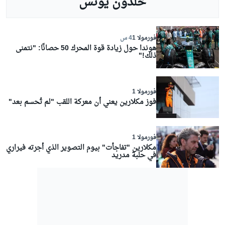
خلدون يونس
فورمولا 1
4 س
هوندا حول زيادة قوة المحرك 50 حصانًا: "نتمنى
ذلك!"
فورمولا 1
فوز مكلارين يعني أن معركة اللقب "لم تُحسم بعد"
فورمولا 1
مكلارين "تفاجأت" بيوم التصوير الذي أجرته فيراري
في حلبة مدريد