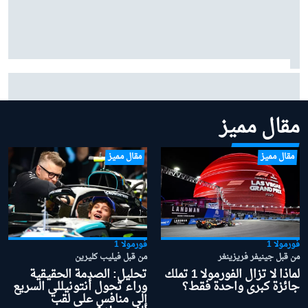
لماذا يُعد مشروع أستون مارتن في الفورمولا 1 أكثر جاذبية مما
توحي به نتائجه؟
مقال مميز
مقال مميز
مقال مميز
فورمولا 1
فورمولا 1
من قبل جينيفر فريزينغر
من قبل فيليب كليرين
لماذا لا تزال الفورمولا 1 تملك
تحليل: الصدمة الحقيقية
جائزة كبرى واحدة فقط؟
وراء تحول أنتونيللي السريع
إلى منافس على لقب