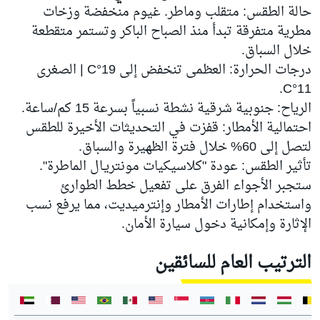
حالة الطقس: متقلب وماطر. غيوم منخفضة وزخات
مطرية متفرقة تبدأ منذ الصباح الباكر وتستمر متقطعة
خلال السباق.
درجات الحرارة: العظمى تنخفض إلى 19°C | الصغرى
11°C.
الرياح: جنوبية شرقية نشطة نسبياً بسرعة 15 كم/ساعة.
احتمالية الأمطار: قفزت في التحديثات الأخيرة للطقس
لتصل إلى 60% خلال فترة الظهيرة والسباق.
تأثير الطقس: عودة "كلاسيكيات مونتريـال الماطرة".
ستجبر الأجواء الفرق على تفعيل خطط الطوارئ
واستخدام إطارات الأمطار وإنترميديت، مما يرفع نسب
الإثارة وإمكانية دخول سيارة الأمان.
الترتيب العام للسائقين