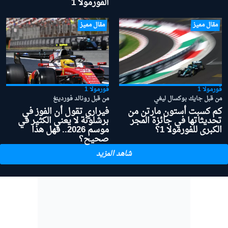
الفورمولا 1
مقال مميز
مقال مميز
فورمولا 1
فورمولا 1
من قبل جايك بوكسال ليغي
من قبل رونالد فوردينغ
كم كسبت أستون مارتن من
فيراري تقول أن الفوز في
تحديثاتها في جائزة المجر
برشلونة لا يعني الكثير في
الكبرى للفورمولا 1؟
موسم 2026.. فهل هذا
صحيح؟
شاهد المزيد