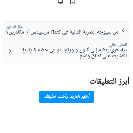
المقال السابق
من سيوجه الضربة التالية في كندا؟ مرسيدس أم مكلارين؟
المقال التالي
بياستري ينضم إلى ألبون وبورتوليتو في حصّة كارتينغ
انتشرت على نطاق واسع
أبرز التعليقات
أظهر المزيد وأضف تعليقك