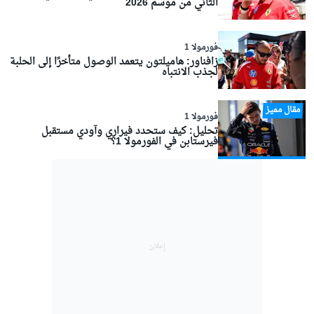
الثاني من موسم 2026
فورمولا 1
زافناور: هاميلتون يتعمد الوصول متأخرًا إلى الحلبة
لجذب الانتباه
مقال مميز
فورمولا 1
تحليل: كيف ستحدد فيراري وآودي مستقبل
فيرستابن في الفورمولا 1؟