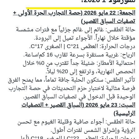
للفورمولا 1 2026؟
الجمعة: 22 مايو 2026 (حصة التجارب الحرة الأولى +
تصفيات السباق القصير)
حالة الطقس: غائم إلى غائم جزئياً مع فترات مشمسة
مؤقتة خلال نهاراً. الأجواء تميل إلى البرودة.
درجات الحرارة: العظمى 21°C | الصغرى 17°C.
الرياح: غربية مستقرة بسرعة تقارب 16 كم/ساعة.
احتمالية الأمطار: ضئيلة جداً تقترب من 0% خلال
الحصص النهارية، وترتفع إلى 20% ليلاً.
تأثير الطقس: ستكون الحلبة جافة تماماً، مما يمنح الفرق
فرصة مثالية لاختبار حزم التحديثات في حصة التجارب
الوحيدة قبل الدخول في تصفيات السباق القصير.
السبت: 23 مايو 2026 (السباق القصير + التصفيات
الرئيسية)
حالة الطقس: أجواء صافية وقليلة الغيوم مع تحسن
الرؤية وإشراق الشمس لفترات أطول.
درجات الحرارة: العظمى 22°C | الصغرى 18°C (أعلى