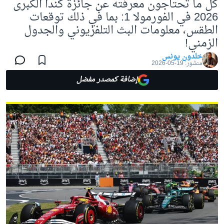
كل ما تحتاجون معرفته عن جائزة كندا الكبرى
2026 في الفورمولا 1: بما في ذلك توقعات
الطقس، معلومات البث التلفزيوني والجدول
الزمني!
خلدون يونس
منشور:
19-05-2026
إضافة كمصدر مفضل