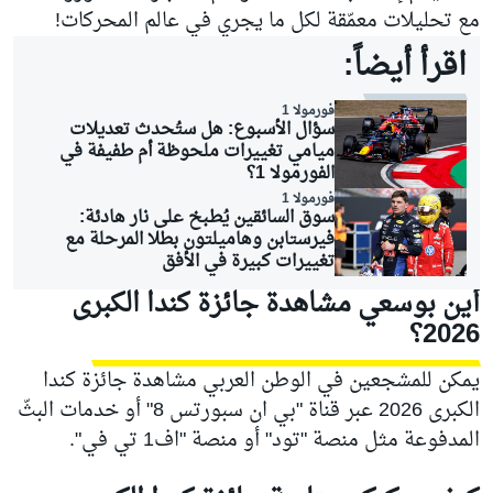
مع تحليلات معمّقة لكل ما يجري في عالم المحركات!
اقرأ أيضاً:
فورمولا 1
سؤال الأسبوع: هل ستُحدث تعديلات
ميامي تغييرات ملحوظة أم طفيفة في
الفورمولا 1؟
فورمولا 1
سوق السائقين يُطبخ على نار هادئة:
فيرستابن وهاميلتون بطلا المرحلة مع
تغييرات كبيرة في الأفق
أين بوسعي مشاهدة جائزة كندا الكبرى
2026؟
يمكن للمشجعين في الوطن العربي مشاهدة جائزة كندا
الكبرى 2026 عبر قناة "بي ان سبورتس 8" أو خدمات البثّ
المدفوعة مثل منصة "تود" أو منصة "اف1 تي في".