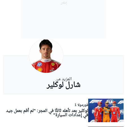
المزيد من
شارل لوكلير
فورمولا 1
لوكلير بعد تأهله ثالثًا في المجر: "لم أقم بعمل جيد
في إعدادات السيارة"