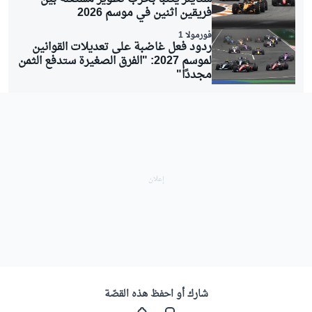
فريقين اثنين في موسم 2026
فورمولا 1
ردود فعل غاضبة على تعديلات القوانين
لموسم 2027: "الفرق الصغيرة ستدفع الثمن
مجددًا"
شارك أو احفظ هذه القصّة