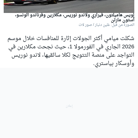
لويس هاميلتون، فيراري ولاندو نوريس، مكلارين وفرناندو ألونسو،
أستون مارتن
الصورة من قبل: غلين دنبار / صور لات
شكلت ميامي أكثر الجولات إثارة للمنافسات خلال موسم
2026 الجاري في الفورمولا 1، حيث نجحت مكلارين في
التواجد على منصة التتويج لكلا سائقيها، لاندو نوريس
وأوسكار بياستري.