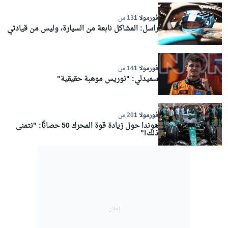
فورمولا 1
13 س
راسل: المشاكل نابعة من السيارة، وليس من قيادتي
فورمولا 1
14 س
سميدلي: "نوريس موهبة حقيقية"
فورمولا 1
20 س
هوندا حول زيادة قوة المحرك 50 حصانًا: "نتمنى
ذلك!"