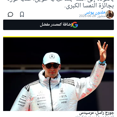
بجائزة النمسا الكبرى.
خلدون يونس
منشور:
28-06-2026
إضافة كمصدر مفضل
جورج راسل، مرسيدس