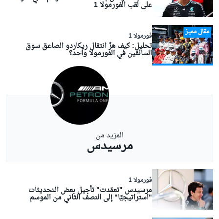
على لقب الفورمولا 1
مقال مميز
فورمولا 1
تحليل: كيف هزّ انتقال ريكاردو الصاعق سوق
السائقين في الفورمولا واحد؟
المزيد من
مرسيدس
فورمولا 1
مرسيدس "تعمّدت" تأجيل بعض التحديثات
"استراتيجيًا" إلى النصف الثاني من الموسم