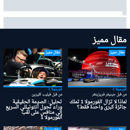
لماذا سيستغرق وصول كاديلاك إلى مستوى بعض فرق
الفورمولا 1 الأخرى "سنوات"؟
مقال مميز
مقال مميز
مقال مميز
فورمولا 1
فورمولا 1
من قبل جينيفر فريزينغر
من قبل فيليب كليرين
لماذا لا تزال الفورمولا 1 تملك
تحليل: الصدمة الحقيقية
جائزة كبرى واحدة فقط؟
وراء تحول أنتونيللي السريع
إلى منافس على لقب
الفورمولا 1