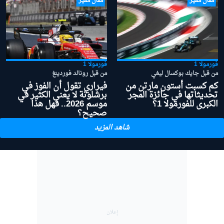
مقال مميز
مقال مميز
فورمولا 1
فورمولا 1
من قبل جايك بوكسال ليغي
من قبل رونالد فوردينغ
كم كسبت أستون مارتن من
فيراري تقول أن الفوز في
تحديثاتها في جائزة المجر
برشلونة لا يعني الكثير في
الكبرى للفورمولا 1؟
موسم 2026.. فهل هذا
صحيح؟
شاهد المزيد