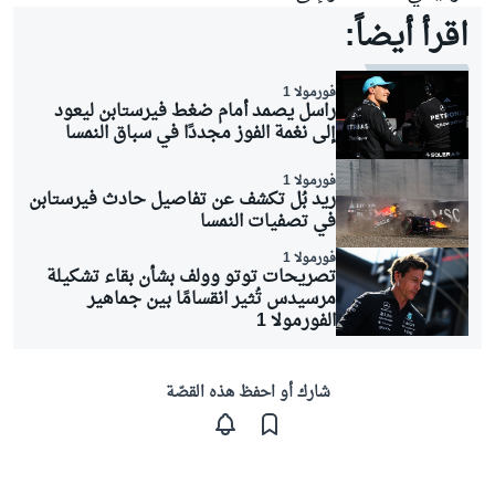
اقرأ أيضاً:
فورمولا 1
راسل يصمد أمام ضغط فيرستابن ليعود
إلى نغمة الفوز مجددًا في سباق النمسا
فورمولا 1
ريد بُل تكشف عن تفاصيل حادث فيرستابن
في تصفيات النمسا
فورمولا 1
تصريحات توتو وولف بشأن بقاء تشكيلة
مرسيدس تُثير انقسامًا بين جماهير
الفورمولا 1
شارك أو احفظ هذه القصّة