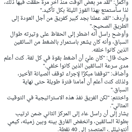
وأكمل: "لقد مر بعض الوقت منذ آخر مرة حققت فيها ذلك،
لذا سأستمتع بهذا الفوز الليلة بكل تأكيد."
وأردف: "لقد عملنا بجد كبير كفريق من أجل العودة إلى
الطريق الصحيح."
وأوضح راسل أنه اضطر إلى الحفاظ على وتيرته طوال
السباق، وأنه كان يشعر باستمرار بالضغط من السائقين
الذين كانوا خلفه.
حيث قال: "كان عليّ أن أضغط بقوة في كل لفة. كنت أعلم
مدى سرعة السائقين الذين كانوا خلفي."
وأضاف: "توقفنا مبكرًا لإجراء توقف الصيانة الأخير،
ولذلك كنت أعلم أن أمامنا فترة طويلة حتى نهاية
السباق."
واختتم: "لكن الفريق نفذ هذه الاستراتيجية في التوقيت
المثالي".
يشار إلى أن راسل عاد إلى المركز الثاني ضمن ترتيب
بطولة السائقين، وانخفض الفارق بينه وبين زميله، كيمي
أنتونيللي، المتصدر إلى 40 نقطة.