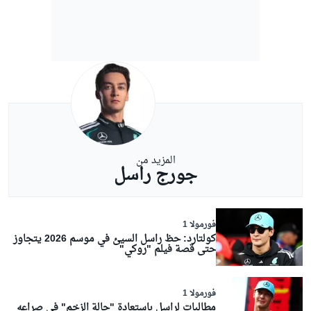
المزيد من
جورج راسل
فورمولا 1
كولتارد: حظ راسل السيئ في موسم 2026 يتجاوز
حتى قصة فيلم "روكي"
فورمولا 1
مطالبات لراسل باستعادة "حالة الزخم" في صراعه