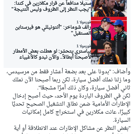
ستيلا مدافعاً عن قرار مكلارين في كندا:
"يجب النظر إلى الظروف وليس النتيجة"
فورمولا 1
رالف شوماخر: "أنتونيللي هو فيرستابن
المستقبل"
فورمولا 1
بياستري يتحسّر: لو هطلت بعض الأمطار
لأصبحنا أبطالاً.. والآن نبدو كالأغبياء
وأضاف: "بدونا على بعد بضعة أعشار فقط من مرسيدس،
وما زلنا نملك أفضل سيارة، لكن ربما أصبحنا الآن نملك
ثاني أفضل سيارة، وكان ذلك أمرًا مشجعًا".
لكن في الظروف الباردة يوم الأحد، حيث أصبح إدخال
الإطارات الأمامية ضمن نطاق التشغيل الصحيح تحديًا
كبيرًا، عانت مكلارين في استخراج كامل إمكانيات
السيارة.
"بغض النظر عن مشاكل الإطارات عند الانطلاقة أو أية