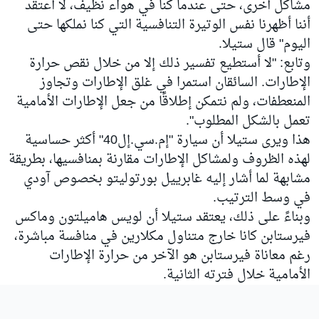
مشاكل أخرى، حتى عندما كنا في هواء نظيف، لا أعتقد
أننا أظهرنا نفس الوتيرة التنافسية التي كنا نملكها حتى
اليوم" قال ستيلا.
وتابع: "لا أستطيع تفسير ذلك إلا من خلال نقص حرارة
الإطارات. السائقان استمرا في غلق الإطارات وتجاوز
المنعطفات، ولم نتمكن إطلاقًا من جعل الإطارات الأمامية
تعمل بالشكل المطلوب".
هذا ويرى ستيلا أن سيارة "إم.سي.إل40" أكثر حساسية
لهذه الظروف ولمشاكل الإطارات مقارنة بمنافسيها، بطريقة
مشابهة لما أشار إليه غابرييل بورتوليتو بخصوص آودي
في وسط الترتيب.
وبناءً على ذلك، يعتقد ستيلا أن لويس هاميلتون وماكس
فيرستابن كانا خارج متناول مكلارين في منافسة مباشرة،
رغم معاناة فيرستابن هو الآخر من حرارة الإطارات
الأمامية خلال فترته الثانية.