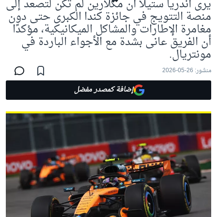
يرى أندريا ستيلا أن مكلارين لم تكن لتصعد إلى
منصة التتويج في جائزة كندا الكبرى حتى دون
مغامرة الإطارات والمشاكل الميكانيكية، مؤكدًا
أن الفريق عانى بشدة مع الأجواء الباردة في
مونتريال.
منشور:
26-05-2026
إضافة كمصدر مفضل