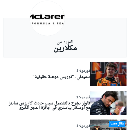
المزيد من
مكلارين
فورمولا 1
سميدلي: "نوريس موهبة حقيقية"
فورمولا 1
فاولز يشرح بالتفصيل سبب حادث كارلوس ساينز
مع أوسكار بياستري في جائزة المجر الكبرى
مقال مميز
فورمولا 1