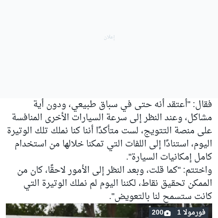
فقال: "أعتقد أنه حتى في سباق طبيعي، ودون أية
مشاكل، وعند النظر إلى سرعة السيارات الأخرى المنافسة
على منصة التتويج، لست متأكدًا أننا كنا نملك تلك الوتيرة
اليوم، استنادًا إلى اللفات التي تمكنا خلالها من استخدام
كامل إمكانيات السيارة".
واختتم: "كما قلت، وبعد النظر إلى الأمور لاحقًا، كان من
الممكن تحقيق نقاط، لكننا اليوم لم نملك الوتيرة التي
كانت ستسمح لنا بالتعويض".
فورمولا 1
200