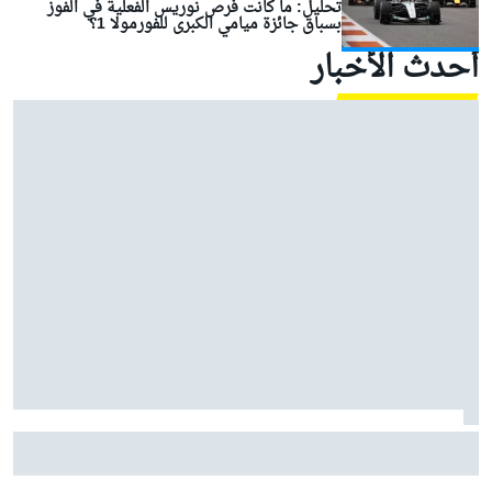
تحليل: ما كانت فرص نوريس الفعلية في الفوز
بسباق جائزة ميامي الكبرى للفورمولا 1؟
أحدث الأخبار
موتو جي بي: مارتين يقود أبريليا إلى ثلاثية في السباق
القصير مع معاناة ماركيز