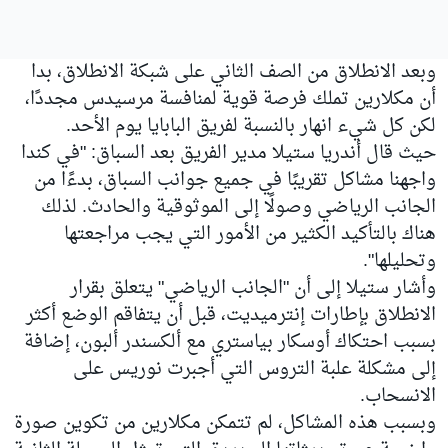
وبعد الانطلاق من الصف الثاني على شبكة الانطلاق، بدا
أن مكلارين تملك فرصة قوية لمنافسة مرسيدس مجددًا،
لكن كل شيء انهار بالنسبة لفريق البابايا يوم الأحد.
حيث قال أندريا ستيلا مدير الفريق بعد السباق: "في كندا
واجهنا مشاكل تقريبًا في جميع جوانب السباق، بدءًا من
الجانب الرياضي وصولًا إلى الموثوقية والحادث. لذلك
هناك بالتأكيد الكثير من الأمور التي يجب مراجعتها
وتحليلها".
وأشار ستيلا إلى أن "الجانب الرياضي" يتعلق بقرار
الانطلاق بإطارات إنترميديت، قبل أن يتفاقم الوضع أكثر
بسبب احتكاك أوسكار بياستري مع ألكسندر ألبون، إضافة
إلى مشكلة علبة التروس التي أجبرت نوريس على
الانسحاب.
وبسبب هذه المشاكل، لم تتمكن مكلارين من تكوين صورة