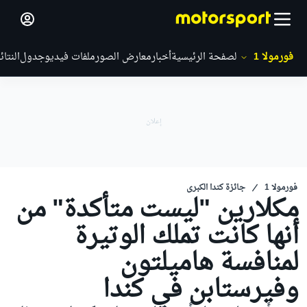
فورمولا 1
الصفحة الرئيسية
أخبار
معارض الصور
ملفات فيديو
جدول
النتائ
فورمولا 1
جائزة كندا الكبرى
مكلارين "ليست متأكدة" من
أنها كانت تملك الوتيرة
لمنافسة هاميلتون
وفيرستابن في كندا