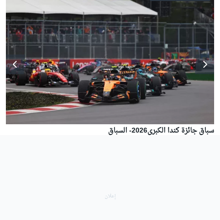
سباق جائزة كندا الكبرى2026- السباق