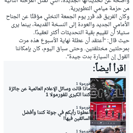
واضحة عن تحديثاتها الجديدة، التي تمثل المرحلة الثانية
من حزمة ميامي التطويرية.
وكان الفريق قد قرر يوم الجمعة التخلي مؤقتًا عن الجناح
الأمامي الجديد والعودة إلى النسخة القديمة، بينما يرى
ستيلا أن تقييم بقية التحديثات أكثر تعقيدًا.
حيث قال: "أعتقد أن عطلة نهاية الأسبوع هذه مرت
بمرحلتين مختلفتين. وحتى سباق اليوم، كان بإمكاننا
القول إن السيارة بدت جيدة".
اقرأ أيضاً:
فورمولا 1
ماذا قالت وسائل الإعلام العالمية عن جائزة
كندا الكبرى للفورمولا 1
فورمولا 1
أعطونا رأيكم في جولة كندا وأفضل
السائقين فيها!
فورمولا 1