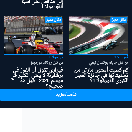
إلى منافس على لقب
الفورمولا 1
مقال مميز
مقال مميز
فورمولا 1
فورمولا 1
من قبل جايك بوكسال ليغي
من قبل رونالد فوردينغ
كم كسبت أستون مارتن من
فيراري تقول أن الفوز في
تحديثاتها في جائزة المجر
برشلونة لا يعني الكثير في
الكبرى للفورمولا 1؟
موسم 2026.. فهل هذا
صحيح؟
شاهد المزيد