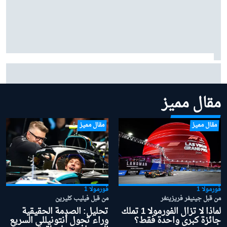
بينوتو يردّ على شائعات ساينز وبياسـتري: "نحن سعداء
بتشكيلتنا الحالية"
مقال مميز
مقال مميز
مقال مميز
فورمولا 1
فورمولا 1
من قبل جينيفر فريزينغر
من قبل فيليب كليرين
لماذا لا تزال الفورمولا 1 تملك
تحليل: الصدمة الحقيقية
جائزة كبرى واحدة فقط؟
وراء تحول أنتونيللي السريع