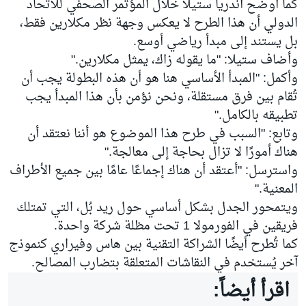
كما أوضح أندريا ستيلا خلال المؤتمر الصحفي للاتحاد
الدولي أن هذا الطرح لا يعكس وجهة نظر مكلارين فقط،
بل يستند إلى مبدأ رياضي أوسع.
وأضاف ستيلا: "ما يقوله زاك، يمثل مكلارين."
وأكمل: "المبدأ الأساسي هنا هو أن هذه البطولة يجب أن
تُقام بين فرق مستقلة، ونحن نؤمن بأن هذا المبدأ يجب
تطبيقه بالكامل."
وتابع: "السبب في طرح هذا الموضوع هو أننا نعتقد أن
هناك أمورًا لا تزال بحاجة إلى معالجة."
واسترسل: "أعتقد أن هناك إجماعًا عامًا بين جميع الأطراف
المعنية."
ويتمحور الجدل بشكل أساسي حول ريد بُل، التي تمتلك
فريقين في الفورمولا 1 تحت مظلة شركة واحدة.
كما تُطرح أيضًا الشراكة التقنية بين هاس وفيراري كنموذج
آخر يُستخدم في النقاشات المتعلقة بتضارب المصالح.
اقرأ أيضاً: