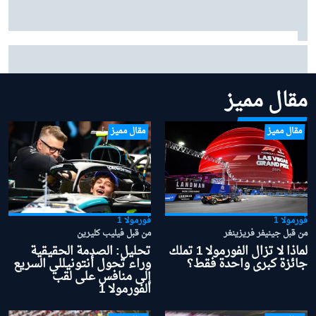
فيرستابن حول عاطفة الأبوّة: "أعظم مكافأة" في حياتي هي
ابنتي ليلي
مقال مميز
مقال مميز
مقال مميز
فورمولا 1
فورمولا 1
من قبل جينيفر فريزينغر
من قبل فيليب كليرين
لماذا لا تزال الفورمولا 1 تملك
تحليل: الصدمة الحقيقية
جائزة كبرى واحدة فقط؟
وراء تحول أنتونيللي السريع
إلى منافس على لقب
الفورمولا 1