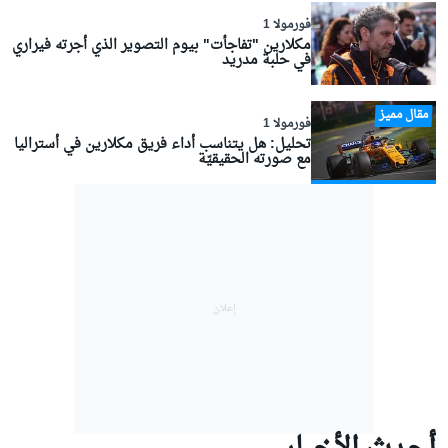
فورمولا 1
مكلارين "تفاجأت" بيوم التصوير الذي أجرته فيراري
في حلبة مدريد
مقال مميز
فورمولا 1
تحليل: هل يتناسب أداء فريق مكلارين في أستراليا
مع صورته الحقيقيّة