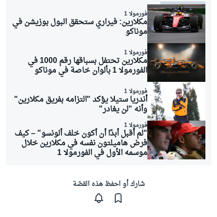
فورمولا 1
مكلارين: فيراري ستحقق البول بوزيشن في
موناكو
فورمولا 1
مكلارين تحتفل بسباقها رقم 1000 في
الفورمولا 1 بألوان خاصة في موناكو
فورمولا 1
أندريا ستيلا يؤكد "التزامه بفريق مكلارين"
وأنه "لن يغادر"
فورمولا 1
"لم أقبل أبدًا أن أكون خلف ألونسو" – كيف
فرض هاميلتون نفسه في مكلارين خلال
موسمه الأول في الفورمولا 1
شارك أو احفظ هذه القصّة