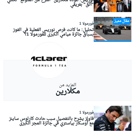
نوريس: عودة مكلارين "أسرع من المتوقع" لكنني
"أثق" بفريقي
مقال مميز
فورمولا 1
تحليل: ما كانت فرص نوريس الفعلية في الفوز
بسباق جائزة ميامي الكبرى للفورمولا 1؟
المزيد من
مكلارين
فورمولا 1
فاولز يشرح بالتفصيل سبب حادث كارلوس ساينز
مع أوسكار بياستري في جائزة المجر الكبرى