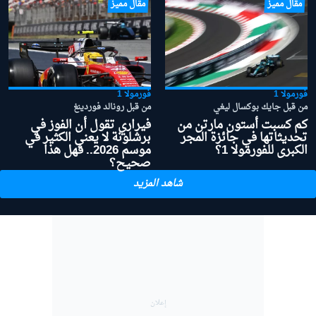
مقال مميز
مقال مميز
فورمولا 1
فورمولا 1
من قبل جايك بوكسال ليغي
من قبل رونالد فوردينغ
كم كسبت أستون مارتن من
فيراري تقول أن الفوز في
تحديثاتها في جائزة المجر
برشلونة لا يعني الكثير في
الكبرى للفورمولا 1؟
موسم 2026.. فهل هذا
صحيح؟
شاهد المزيد