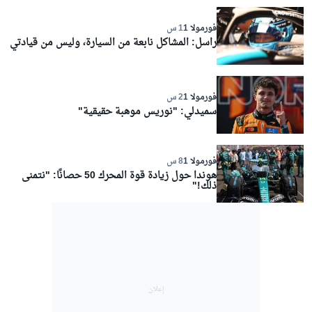
فورمولا 1
1 س
راسل: المشاكل نابعة من السيارة، وليس من قيادتي
فورمولا 1
2 س
سميدلي: "نوريس موهبة حقيقية"
فورمولا 1
8 س
هوندا حول زيادة قوة المحرك 50 حصانًا: "نتمنى
ذلك!"