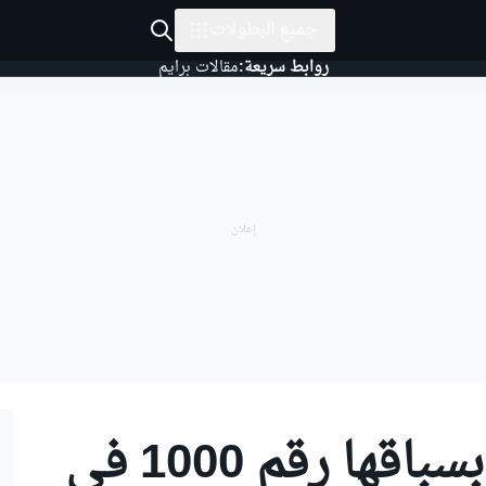
جميع البطولات
روابط سريعة:
مقالات برايم
مكلارين تحتفل بسباقها رقم 1000 في