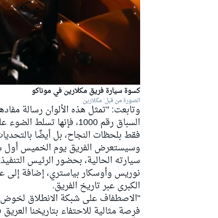
كسوة سيارة فريق مكلارين في موناكو
الصورة من قبل: مكلارين
وتابعت: "تمثل هذه الألوان رسالة مفاده
السباق رقم 1000، فإنها ت
فقط بلحظات النجاح، بل أيضًا بالتحديا
سيارته الحالية، بحضور الرئيس التنفيذي 
نوريس وأوسكار بياستري، إضافة إلى عدد
رالي
الكبرى عبر تاريخ الفريق.
فرصة مثالية للاحتفاء بتاريخنا العريق 