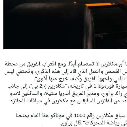
ا أن مكلارين لا تستسلم أبدًا. ومع اقتراب الفريق من محطة
سلط الضوء على القصص والعمل الذي قاد إلى هذه الذكرى، وتحتفي ليس
ت التي واجهها الفريق وكيف خرج منها أقوى".
وسيستعرض الفريق يوم الخميس أول سيارة فورمولا 1 في تاريخه، "مكلارين إم2 بي"، إلى جانب
زاك براون، ومدير الفريق أندريا ستيلا، والسائقَين لاندو
 من الفائزين السابقين مع مكلارين في سباقات الجائزة
"الاصطفاف على شبكة الانطلاق لخوض سباق مكلارين رقم 1000 في موناكو هذا العام يمنحنا
في رياضة المحركات" قال براون.