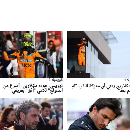
فورمولا 1
 1
نوريس: عودة مكلارين "أسرع من
كلارين يعني أن معركة اللقب "لم
المتوقع" لكنني "أثق" بفريقي
م بعد"