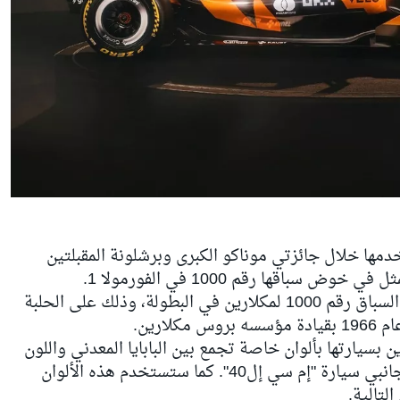
ا خلال جائزتي موناكو الكبرى وبرشلونة المقبلتين
سباقها رقم 1000 في الفورمولا 1.
وسيكون سباق موناكو هذا الأسبوع هو السباق رقم 1000 لمكلارين في البطولة، وذلك على الحلبة
ارين.
 بسيارتها بألوان خاصة تجمع بين البابايا المعدني واللون
الأنثراسيت، مع وضع الرقم 1000 على جانبي سيارة "إم سي إل40". كما ستستخدم هذه الألوان
التالية.