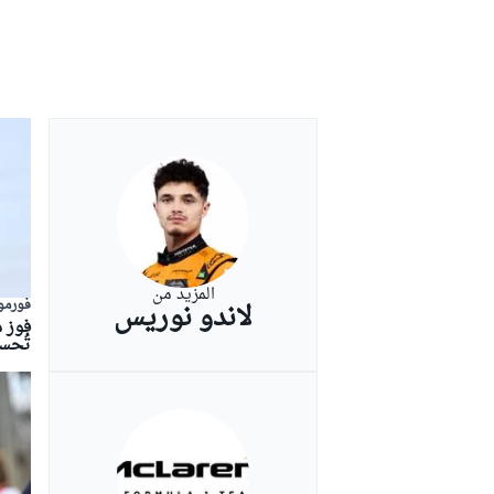
بطولات أخرى
المزيد من
فورمولا
لاندو نوريس
فوز م
تُحس