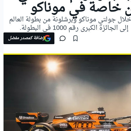
لال جولتي موناكو وبرشلونة من بطولة العالم
إضافة كمصدر مفضل