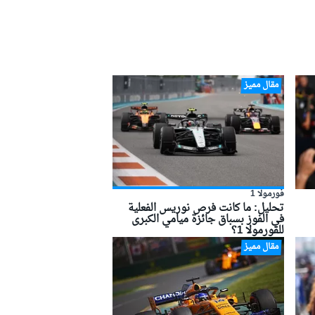
مقال مميز
فورمولا 1
تحليل: ما كانت فرص نوريس الفعلية
في الفوز بسباق جائزة ميامي الكبرى
للفورمولا 1؟
مقال مميز