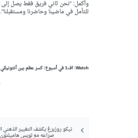
وأكمل: "نحن ثاني فريق فقط يصل إلى ه
للتأمل في ماضينا وحاضرنا ومستقبلنا".
Watch: اف1 في أسبوع: كسر عظم بين أنتونيللي وراسل، نهضة هاميلتون، مستقبل فيرستابن 2027؟ وتوقعات موناكو!
ش
نيكو روزبرغ يكشف التغيير الذهني ال
صراعه مع لويس هاميلتون في 