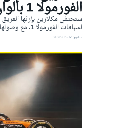
الفورمولا 1 بألوان خاصة في موناكو
موتو جي بي
ستحتفي مكلارين بإرثها العريق خ
لسباقات الفورمولا 1، مع وصولها إلى الجائزة الكبرى رقم 1000 في البطولة.
منشور:
02-06-2026
فورمولا إي