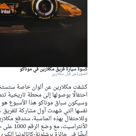
دبليو آر سي
كسوة سيارة فريق مكلارين في موناكو
الصورة من قبل: مكلارين
كشفت مكلارين عن ألوان خاصة ستستخدمه
احتفالًا بوصولها إلى محطة تاريخية تتمثل في خوض 
نفسها التي شهدت أول مشاركة للفريق عام 1966 بقيادة مؤسسه بروس مكل
وللاحتفال بهذه المناسبة، ستدفع مكلارين
أيضًا في جائزة برشلونة-كاتالونيا الكبرى 