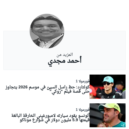
المزيد من
أحمد مجدي
فورمولا 1
كولتارد: حظ راسل السيئ في موسم 2026 يتجاوز
حتى قصة فيلم "روكي"
فورمولا 1
ألونسو يقود سيارته لامبورغيني الخارقة البالغة
قيمتها 5.9 مليون دولار في شوارع موناكو