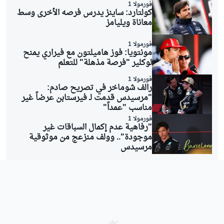
فورمولا 1
كولتارد: ساينز يدرس فرصه الأخرى وسط
معاناة ويليامز
فورمولا 1
مونتويا: فوز هاميلتون مع فيراري يمنح
لوكلير "فرصة مذهلة" للتعلم
فورمولا 1
رالف شوماخر في تصريح صادم:
"مرسيدس قدمت لـ فيرستابن عرضاً غير
مناسب "عمداً"
فورمولا 1
"رفاهية عدم إكمال السباقات غير
موجودة".. وولف منزعج من موثوقية
مرسيدس