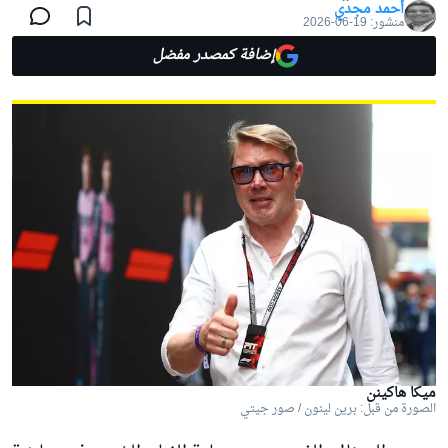
أحمد مجدي
منشور:
19-06-2026
إضافة كمصدر مفضل
ميكا هاكينن
الصورة من قبل: برين لينون / صور جيتي