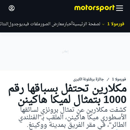
فورمولا 1
الصفحة الرئيسية
أخبار
معارض الصور
ملفات فيديو
جدول
النتائ
فورمولا 1
جائزة برشلونة الكبرى
مكلارين تحتفل بسباقها رقم
1000 بتمثال لميكا هاكينن
كشفت مكلارين عن تمثال برونزي لسائقها
الأسطوري ميكا هاكينن، الملقب بـ"الفنلندي
الطائر"، في مقر الفريق بمدينة ووكينغ.