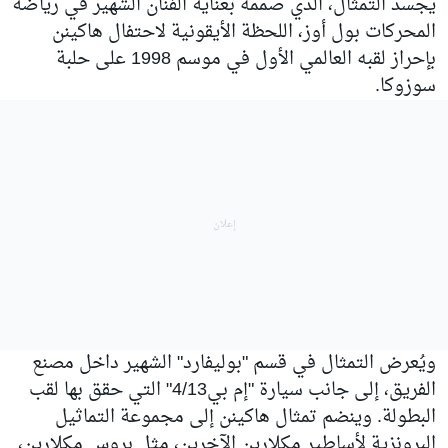
يجسد التمثال، الذي صممه بعناية الفنان الشهير في رياضة
المحركات بول أوز، اللحظة الأيقونية لاحتفال هاكينن
بإحراز لقبه العالمي الأول في موسم 1998 على حلبة
سوزوكا.
ويُعرض التمثال في قسم "بوليفارد" الشهير داخل مصنع
الفريق، إلى جانب سيارة "إم بي4/13" التي حقق بها لقب
البطولة. وينضم تمثال هاكينن إلى مجموعة التماثيل
البرونزية لأساطير مكلارين الآخرين، مثل بروس مكلارين،