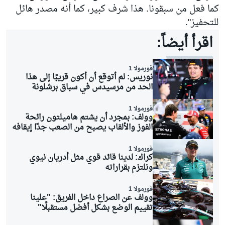
كما فعل من سبقونا. هذا شرف كبير، كما أنه مصدر هائل
للتحفيز".
اقرأ أيضاً:
فورمولا 1
نوريس: لم أتوقع أن أكون قريبًا إلى هذا
الحد من مرسيدس في سباق برشلونة
فورمولا 1
وولف: بمجرد أن يشتم هاميلتون رائحة
الفوز والألقاب يصبح من الصعب جدًا إيقافه
فورمولا 1
كراك: لدينا قائد قوي مثل أدريان نيوي
ونلتزم بقراراته
فورمولا 1
وولف عن الصراع داخل الفريق: "علينا
تقييم الوضع بشكل أفضل مستقبلًا"