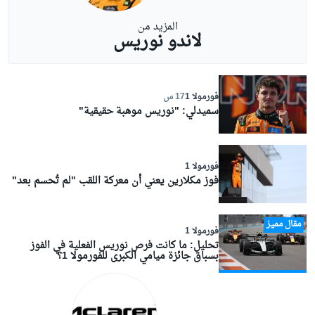
المزيد من
لاندو نوريس
فورمولا 1
17 س
سميدلي: "نوريس موهبة حقيقية"
فورمولا 1
فوز مكلارين يعني أن معركة اللقب "لم تُحسم بعد"
مقال مميز
فورمولا 1
تحليل: ما كانت فرص نوريس الفعلية في الفوز
بسباق جائزة ميامي الكبرى للفورمولا 1؟