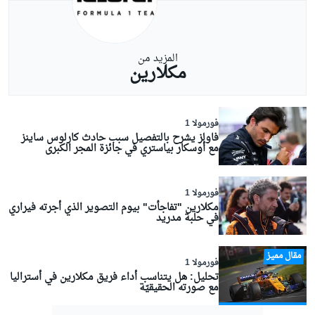
المزيد من
مكلارين
فورمولا 1
فاولز يشرح بالتفصيل سبب حادث كارلوس ساينز
مع أوسكار بياستري في جائزة المجر الكبرى
فورمولا 1
مكلارين "تفاجأت" بيوم التصوير الذي أجرته فيراري
في حلبة مدريد
مقال مميز
فورمولا 1
تحليل: هل يتناسب أداء فريق مكلارين في أستراليا
مع صورته الحقيقيّة