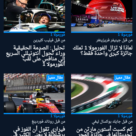
فورمولا 1
فورمولا 1
من قبل جينيفر فريزينغر
من قبل فيليب كليرين
لماذا لا تزال الفورمولا 1 تملك
تحليل: الصدمة الحقيقية
جائزة كبرى واحدة فقط؟
وراء تحول أنتونيللي السريع
إلى منافس على لقب
الفورمولا 1
مقال مميز
مقال مميز
فورمولا 1
فورمولا 1
من قبل جايك بوكسال ليغي
من قبل رونالد فوردينغ
كم كسبت أستون مارتن من
فيراري تقول أن الفوز في
تحديثاتها في جائزة المجر
برشلونة لا يعني الكثير في