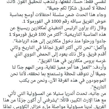
لنفسي فقط: حسنًا، لنفعلها، ولنذهب لتحقيق الفوز. كانت
لحظة لا تُصدق. شكرًا لكم جميعًا".
وجاء هذا الحدث ضمن سلسلة احتفالات أوسع بمناسبة
خوض الفريق سباقه رقم 1000 في الفورمولا 1.
وقال زاك براون الرئيس التنفيذي لمكلارين ريسينغ عن
هذه المناسبة التاريخية: "أكثر من 100 فريق فورمولا 1
جاءوا ورحلوا منذ دخول مكلارين إلى هذه الرياضة".
وأكمل: "نحن ثاني أكثر الفرق نجاحًا في التاريخ وثاني
أقدم فريق. وكل ذلك يعود إلى الحمض النووي الذي
غرسه بروس مكلارين في هذا الفريق".
وأردف: "العمل هنا أمر مميز للغاية، ومن المهم جدًا لنا
جميعًا أن نتوقف للحظة ونستمتع بما نحققه، لأننا نحن
الموجودون في هذه الغرفة الآن، ونحن من يكتب
التاريخ".
من جانبه، تحدث أندريا ستيلا عن المسؤولية التي تأتي
مع هذا الإرث الكبير، قائلًا: "يشرفني أن أكون جزءًا من هذا
الفريق. لدينا مسؤولية مواصلة ملء خزائن الكؤوس، تمامًا