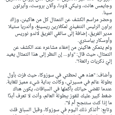
وجايمس هانت، ونيكي لاودا، وآلان بروست، وآيرتون
سينا.
وحضر مراسم الكشف عن التمثال كل من هاكينن، وزاك
براون الرئيس التنفيذي لمكلارين ريسينغ، وأندريا ستيلا
مدير الفريق، إضافة إلى سائقي الفريق لاندو نوريس
وأوسكار بياستري.
ولم يتمكن هاكينن من إخفاء مشاعره عند الكشف عن
التمثال، حيث قال: "واو... إن النظر إلى هذا التمثال يعيد
إليّ ذكريات رائعة!".
وأضاف: "هذه هي لحظتي في سوزوكا، حيث فزت بأول
بطولة عالم في مسيرتي، وكانت بداية شيء مميز للغاية.
عندما تقضي حياتك بأكملها في السباقات، يكون هناك
ضغط كبير عليك للفوز ببطولة العالم، وأنت لا تعرف أبدًا
ما إذا كنت ستنجح أم لا".
وتابع: "أتذكر ذلك اليوم في سوزوكا، وقبل السباق قلت