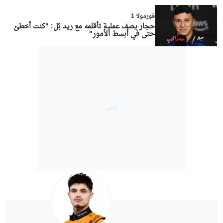
فورمولا 1
حجار يصف عملية تأقلمه مع ريد بُل: "كنت أخطئ
حتى في أبسط الأمور"