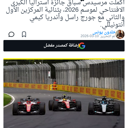
أكملت مرسيدس سباق جائزة أستراليا الكبرى
الافتتاحي لموسم 2026، بثنائية المركزين الأول
والثاني مع جورج راسل وأندريا كيمي
أنتونيللي.
خلدون يونس
تم التحرير:
10-03-2026
إضافة كمصدر مفضل