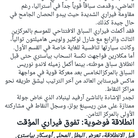
الماضي، وقدمت سباقاً قوياً جداً في أستراليا، رغم
مقاومة فيراري الشديدة حيث يبدو الحصان الجامح في
حال جيدة كذلك.
فقد أكملت فيراري السباق الافتتاحي للموسم بالمركزين
الثالث والرابع مع شارل لوكلير ولويس هاميلتون توالياً،
وكانت سيارتها تنافسية للغاية خاصة في القسم الأول.
أما مكلارين فواجهت نكسة انسحاب بياستري حتى قبل
انطلاق سباق موطنه، بينما أكمل زميله لاندو نوريس
السباق بالمركزالخامس بعد معركة قوية في مواجهة
ماكس فيرستابن العائد من آخر الترتيب ليشق طريقه نحو
مراكز النقاط.
تجدر الإشادة بالناشئ آرفيد لينبلاد الذي خاض جولة
ممتازة على متن ريسينغ بولز، وسجل النقاط في مشاركته
الأولى بالمركز الثامن.
انطلاقة فوضوية: تفوق فيراري المؤقت
قبل الانطلاقة، تعرض البطل المحلي أوسكار بياستري