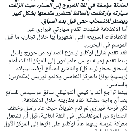
لحادثة مؤسفة في لفة الخروج إلى المسار، حيث انزلقت
سيارته وارتطمت بالحائط لتتضرر مقدمتها بشكل كبير
ويضطر للانسحاب حتى قبل بدء السباق.
أما الانطلاقة فشهدت تقدم سيارتي فيراري عبر
الانطلاقات السريعة التي اشتهروا بها خلال تجارب ما قبل
الموسم في البحرين.
فقد تقدم شارل لوكلير لينتزع الصدارة من جورج راسل،
بينما تقدم زميله لويس هاميلتون إلى المركز الثالث أمام
إسحاق حجار (ريد بُل) والناشئ المتألق آرفيد لينبلاد
(ريسينغ بولز) بالمركز الخامس ولاندو نوريس (مكلارين)
بالسادس.
بينما تراجع أندريا كيمي أنتونيللي سائق مرسيدس للسابع
بعد أن واجه مشكلة نفاد بطاريته خلال الانطلاقة.
لكن فرحة فيراري لم تدم طويلاً، حيث عاد راسل وخطف
الصدارة من المونغاسكي في اللفة الثانية، قبل أن تشتعل
معركة شرسة بينهما عاد لوكلير على إثرها إلى المركز الأول