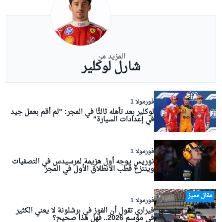
المزيد من
شارل لوكلير
فورمولا 1
لوكلير بعد تأهله ثالثًا في المجر: "لم أقم بعمل جيد
في إعدادات السيارة"
فورمولا 1
نوريس يوجه أول هزيمة لمرسيدس في التصفيات
وينتزع قطب الانطلاق الأول في المجر
مقال مميز
فورمولا 1
فيراري تقول أن الفوز في برشلونة لا يعني الكثير
في موسم 2026.. فهل هذا صحيح؟