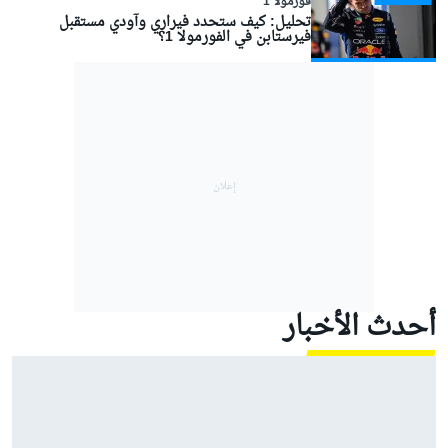
فورمولا 1
تحليل: كيف ستحدد فيراري وآودي مستقبل
فيرستابن في الفورمولا 1؟
أحدث الأخبار