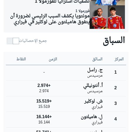
تصفيات أستراليا للفورمولا 1
فورمولا 1
مونتويا يكشف السبب الرئيسي لضرورة أن
يتفوق هاميلتون على لوكلير في فيراري
السباق
جميع الإحصائيات
المركز
السائق
الزمن
النقاط
ج. راسل
-
1
مرسيدس
أ. أنتونيللي
+2.974
2
مرسيدس
2.974
ش. لوكلير
+15.519
3
فيراري
15.519
ل. هاميلتون
+16.144
4
فيراري
16.144