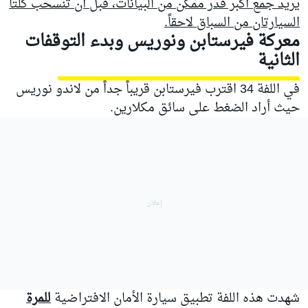
يريد جمع أكبر قدر ممكن من البيانات، قبل أن تنسحب كلتا
السيارتان من السباق لاحقاً.
معركة فيرستابن ونوريس وبدء التوقفات
الثانية
في اللفة 34 اقترب فيرستابن قريباً جداً من لاندو نوريس
حيث أراد الضغط على سائق مكلارين.
شهدت هذه اللفة تطبيق سيارة الأمان الافتراضية
للمرة