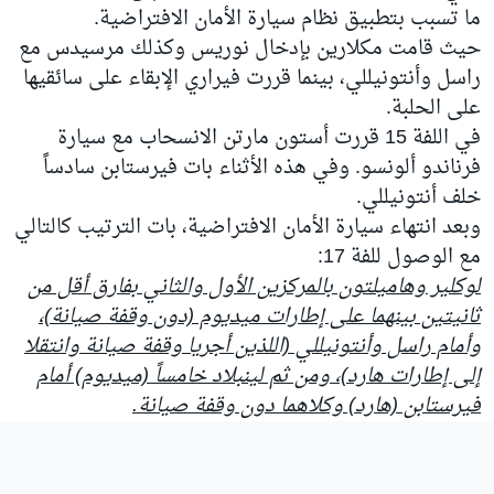
ما تسبب بتطبيق نظام سيارة الأمان الافتراضية.
حيث قامت مكلارين بإدخال نوريس وكذلك مرسيدس مع
راسل وأنتونيللي، بينما قررت فيراري الإبقاء على سائقيها
على الحلبة.
في اللفة 15 قررت أستون مارتن الانسحاب مع سيارة
فرناندو ألونسو. وفي هذه الأثناء بات فيرستابن سادساً
خلف أنتونيللي.
وبعد انتهاء سيارة الأمان الافتراضية، بات الترتيب كالتالي
مع الوصول للفة 17:
لوكلير وهاميلتون بالمركزين الأول والثاني بفارق أقل من
ثانيتين بينهما على إطارات ميديوم (دون وقفة صيانة)،
وأمام راسل وأنتونيللي (اللذين أجريا وقفة صيانة وانتقلا
إلى إطارات هارد)، ومن ثم لينبلاد خامساً (ميديوم) أمام
فيرستابن (هارد) وكلاهما دون وقفة صيانة.