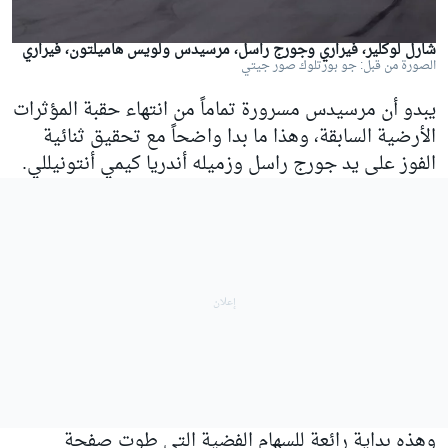
شارل لوكلير، فيراري وجورج راسل، مرسيدس ولويس هاميلتون، فيراري
الصورة من قبل: جو بورتلوك صور جيتي
يبدو أن مرسيدس مسرورة تماماً من انتهاء حقبة المؤثرات
الأرضية السابقة، وهذا ما بدا واضحاً مع تحقيق ثنائية
الفوز على يد جورج راسل وزميله أندريا كيمي أنتونيللي.
وهذه بداية رائعة للسهام الفضية التي طوت صفحة