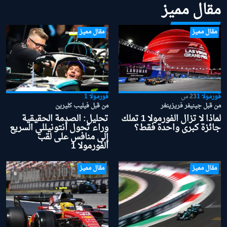
مقال مميز
مقال مميز
مقال مميز
فورمولا 1
23 س
فورمولا 1
من قبل جينيفر فريزينغر
من قبل فيليب كليرين
لماذا لا تزال الفورمولا 1 تملك
تحليل: الصدمة الحقيقية
جائزة كبرى واحدة فقط؟
وراء تحول أنتونيللي السريع
إلى منافس على لقب
الفورمولا 1
مقال مميز
مقال مميز