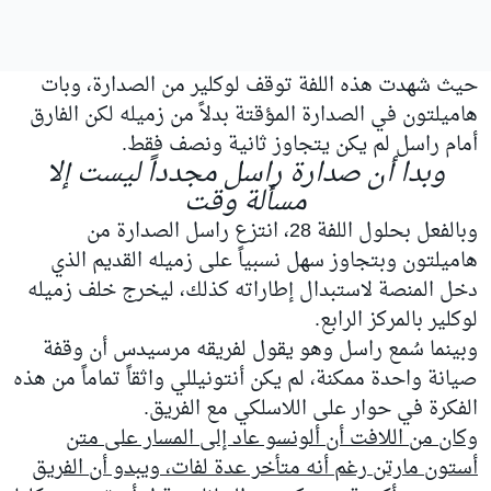
حيث شهدت هذه اللفة توقف لوكلير من الصدارة، وبات
هاميلتون في الصدارة المؤقتة بدلاً من زميله لكن الفارق
أمام راسل لم يكن يتجاوز ثانية ونصف فقط.
وبدا أن صدارة راسل مجدداً ليست إلا
مسألة وقت
وبالفعل بحلول اللفة 28، انتزع راسل الصدارة من
هاميلتون وبتجاوز سهل نسبياً على زميله القديم الذي
دخل المنصة لاستبدال إطاراته كذلك، ليخرج خلف زميله
لوكلير بالمركز الرابع.
وبينما سُمع راسل وهو يقول لفريقه مرسيدس أن وقفة
صيانة واحدة ممكنة، لم يكن أنتونيللي واثقاً تماماً من هذه
الفكرة في حوار على اللاسلكي مع الفريق.
وكان من اللافت أن ألونسو عاد إلى المسار على متن
أستون مارتن رغم أنه متأخر عدة لفات، ويبدو أن الفريق