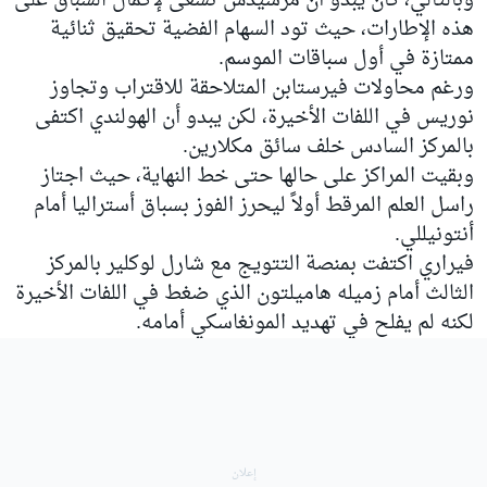
وبالتالي، كان يبدو أن مرسيدس تسعى لإكمال السباق على
هذه الإطارات، حيث تود السهام الفضية تحقيق ثنائية
ممتازة في أول سباقات الموسم.
ورغم محاولات فيرستابن المتلاحقة للاقتراب وتجاوز
نوريس في اللفات الأخيرة، لكن يبدو أن الهولندي اكتفى
بالمركز السادس خلف سائق مكلارين.
وبقيت المراكز على حالها حتى خط النهاية، حيث اجتاز
راسل العلم المرقط أولاً ليحرز الفوز بسباق أستراليا أمام
أنتونيللي.
فيراري اكتفت بمنصة التتويج مع شارل لوكلير بالمركز
الثالث أمام زميله هاميلتون الذي ضغط في اللفات الأخيرة
لكنه لم يفلح في تهديد المونغاسكي أمامه.