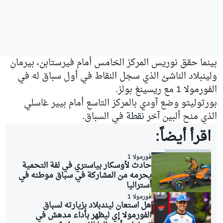
بينما حقق نوريس المركز الخامس أمام فيرستابن، بيرمان
ولينبلاد الناشئ الذي سجل النقاط في أول سباق له في
الفورمولا 1 مع ريسينغ بولز.
بورتوليتو وضع آودي بالمركز التاسع أمام بيير غاسلي
الذي منح ألبين آخر نقطة في السباق.
اقرأ أيضاً:
فورمولا 1
حادث لأوسكار بياستري في لفة التحمية
يحرمه من المشاركة في سباق موطنه في
أستراليا
فورمولا 1
هل استعان ليندبلاد بزيارته لسباق
الفورمولا إي ليظهر بأداء مدهش في