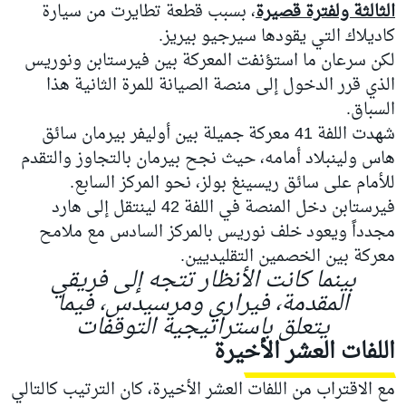
الثالثة ولفترة قصيرة
، بسبب قطعة تطايرت من سيارة
كاديلاك التي يقودها سيرجيو بيريز.
لكن سرعان ما استؤنفت المعركة بين فيرستابن ونوريس
الذي قرر الدخول إلى منصة الصيانة للمرة الثانية هذا
السباق.
شهدت اللفة 41 معركة جميلة بين أوليفر بيرمان سائق
هاس ولينبلاد أمامه، حيث نجح بيرمان بالتجاوز والتقدم
للأمام على سائق ريسينغ بولز، نحو المركز السابع.
فيرستابن دخل المنصة في اللفة 42 لينتقل إلى هارد
مجدداً ويعود خلف نوريس بالمركز السادس مع ملامح
معركة بين الخصمين التقليديين.
بينما كانت الأنظار تتجه إلى فريقي
المقدمة، فيراري ومرسيدس، فيما
يتعلق باستراتيجية التوقفات
اللفات العشر الأخيرة
مع الاقتراب من اللفات العشر الأخيرة، كان الترتيب كالتالي