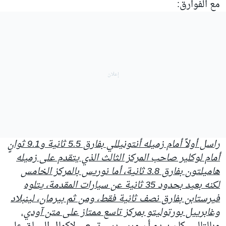
مع الفوارق:
راسل أولاً أمام زميله أنتونيللي بفارق 5.5 ثانية و9.1 ثوانٍ
أمام لوكلير صاحب المركز الثالث الذي يتقدم على زميله
هاميلتون بفارق 3.8 ثانية، أما نوريس بالمركز الخامس
لكنه بعيد بحدود 35 ثانية عن سيارات المقدمة، يتلوه
فيرستابن بفارق نصف ثانية فقط، ومن ثم بيرمان، لينبلاد
وغابرييل بورتوليتو بمركز تاسع ممتاز على متن آودي.