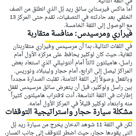
في اللفة التالية.
أما ماكس فيرستابن سائق ريد بُل الذي انطلق من الصف
الخلفي بعد حادثته في التصفيات، تقدم حتى المركز 13
مع الوصول إلى اللفة الخامسة.
فيراري ومرسيدس: منافسة متقاربة
في اللفات التالية، بدا أن مرسيدس وفيراري متقاربتان
للغاية، حيث كان لوكلير يحافظ على مركزه الأول أمام
راسل، هاميلتون ثالثاً أمام أنتونيللي الذي استعاد بعض
المراكز ليصل إلى الرابع، أمام حجار ولينبلاد ونوريس.
وبالفعل وصولاً إلى اللفة الثامنة، تقلبت الصدارة مجدداً
بين راسل ولوكلير، قبل أن يتعرض سائق مرسيدس لقفل
إطارات في اللفة التاسعة، أدت لاقتراب هاميلتون كثيراً
منه وابتعاد لوكلير قليلاً في المركز الأول أمامه.
مشكلة سيارة حجار واستراتيجية التوقفات
لكن في اللفة 11 شوهد الدخان يخرج من سيارة ريد بُل
التي يقودها حجار، حيث اضطر للتوقف إلى جانب المسار،