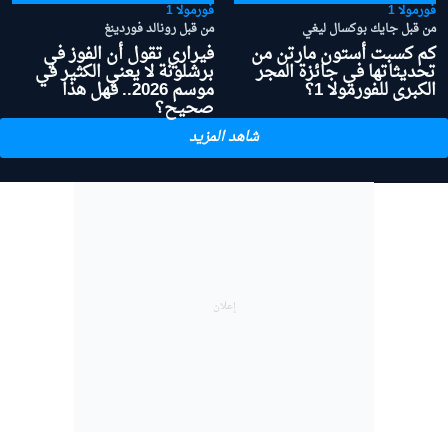
فورمولا 1
فورمولا 1
من قبل جايك بوكسال ليغي
من قبل رونالد فوردينغ
كم كسبت أستون مارتن من
فيراري تقول أن الفوز في
تحديثاتها في جائزة المجر
برشلونة لا يعني الكثير في
الكبرى للفورمولا 1؟
موسم 2026.. فهل هذا
صحيح؟
شاهد المزيد