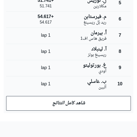
ل. نوريس
+51.741
5
مكلارين
51.741
م. فيرستابن
+54.617
6
ريد بُل ريسينغ
54.617
أ. بيرمان
1 lap
7
فريق هاس اف1
آ. لينبلاد
1 lap
8
ريسينغ بولز
غ. بورتوليتو
1 lap
9
آودي
ب. غاسلي
1 lap
10
ألبين
شاهد كامل النتائج