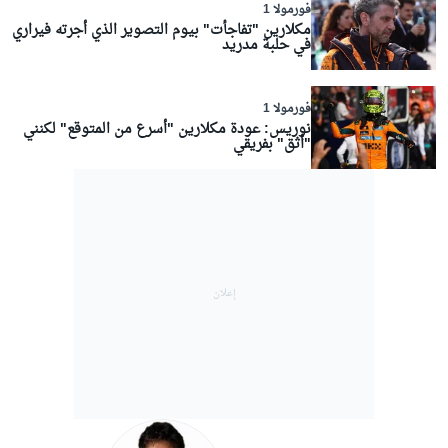
فورمولا 1
مكلارين "تفاجأت" بيوم التصوير الذي أجرته فيراري
في حلبة مدريد
فورمولا 1
نوريس: عودة مكلارين "أسرع من المتوقع" لكنني
"أثق" بفريقي