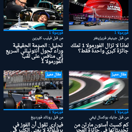
فورمولا 1
فورمولا 1
من قبل جينيفر فريزينغر
من قبل فيليب كليرين
لماذا لا تزال الفورمولا 1 تملك
تحليل: الصدمة الحقيقية
جائزة كبرى واحدة فقط؟
وراء تحول أنتونيللي السريع
إلى منافس على لقب
الفورمولا 1
مقال مميز
مقال مميز
فورمولا 1
فورمولا 1
من قبل جايك بوكسال ليغي
من قبل رونالد فوردينغ
كم كسبت أستون مارتن من
فيراري تقول أن الفوز في
تحديثاتها في جائزة المجر
برشلونة لا يعني الكثير في