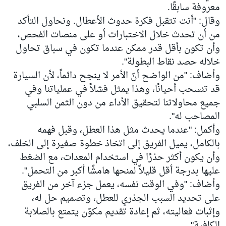
معروفة سابقًا.
وقال: "أنت تتقبل فكرة حدوث الأعطال. ونحاول التأكد
من أن تحدث خلال الاختبارات أو على منصات الفحص،
وأن تكون بأقل قدر ممكن عندما تكون في سباق تحاول
خلاله حصد نقاط البطولة".
وأضاف: "من الواضح أنّ الأمر لا ينجح دائماً، لأن السيارة
قد تنسحب أحيانًا، وهذا يمثل فشلاً في عملياتنا وفي
جميع محاولاتنا لتحقيق الأداء من دون الثمن السلبي
المصاحب له".
وأكمل: "عندما يحدث مثل هذا العطل، وقبل فهمه
بالكامل، يميل الفريق إلى اتخاذ خطوة صغيرة إلى الخلف،
وأن يكون أكثر حذرًا في استخدام المعدات، مع الضغط
عليها بدرجة أقل قليلاً لمنحها هامشًا أكبر من التحمل".
وأضاف: "وفي الوقت نفسه، يعمل جزء آخر من الفريق
على تحديد السبب الجذري للعطل، وتصميم حل له،
وإثبات فعاليته، ثم إعادة تقديم مكوّن يتمتع بالصلابة
الكافية".