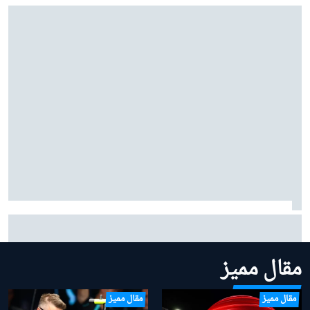
بينوتو يردّ على شائعات ساينز وبياسـتري: "نحن سعداء
بتشكيلتنا الحالية"
مقال مميز
مقال مميز
مقال مميز