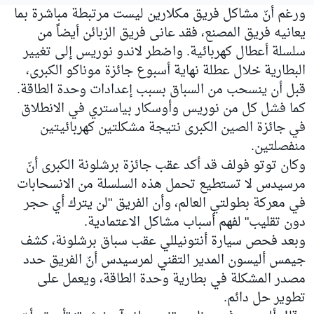
ورغم أنّ مشاكل فريق مكلارين ليست مرتبطة مباشرة بما
يعانيه فريق المصنع، فقد عانى فريق الزبائن أيضاً من
سلسلة أعطال كهربائية. واضطر لاندو نوريس إلى تغيير
البطارية خلال عطلة نهاية أسبوع جائزة موناكو الكبرى،
قبل أن ينسحب من السباق بسبب إعدادات وحدة الطاقة.
كما فشل كل من نوريس وأوسكار بياستري في الانطلاق
في جائزة الصين الكبرى نتيجة مشكلتين كهربائيتين
منفصلتين.
وكان توتو فولف قد أكد عقب جائزة برشلونة الكبرى أنّ
مرسيدس لا تستطيع تحمل هذه السلسلة من الانسحابات
في معركة بطولتي العالم، وأن الفريق "لن يترك أي حجر
دون تقليب" لفهم أسباب مشاكل الاعتمادية.
وبعد فحص سيارة أنتونيللي عقب سباق برشلونة، كشف
جيمس أليسون المدير التقني لمرسيدس أنّ الفريق حدد
مصدر المشكلة في بطارية وحدة الطاقة، ويعمل على
تطوير حل دائم.