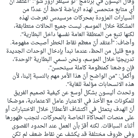
وقال أليسون في برنامج "نو سيلفر آروز شو": "أعتقد أنّ
أي متابع متحمس لهذه الرياضة لاحظ أنّ عددًا من
السيارات المزودة بمحركات مرسيدس تعرضت لهذه
المشكلة خلال الموسم. ليست جميع الحالات متطابقة،
لكنها تنبع من المنطقة العامة نفسها داخل البطارية".
وأضاف: "أعتقد أنّ معظم نقاط الخطر أصبحت مفهومة.
ومع قليل من الحظ، عندما نبدأ بإدخال الوحدات الجديدة
تدريجيًا خلال الموسم، ونحن نسمي البطارية 'الوحدة'،
فإن وضعنا كمنظومة كاملة سيتحسن".
وأكمل: "من الواضح أنّ هذا الأمر مهم بالنسبة إلينا، لأن
هذه الانسحابات مؤلمة للغاية".
وتحدث أليسون بشكل أوسع عن كيفية تصميم الفريق
للمكونات مع الأخذ في الاعتبار عامل الاعتمادية، موضحًا
أنّ الهدف يتمثل في اكتشاف الأعطال خلال الاختبارات أو
على منصات المحاكاة الخاصة بالمحركات، لتجنب ظهورها
أثناء السباقات. لكنه أقرّ بأن العمل عند الحدود القصوى
وفي ظروف مختلفة قد يكشف عن نقاط ضعف لم تكن