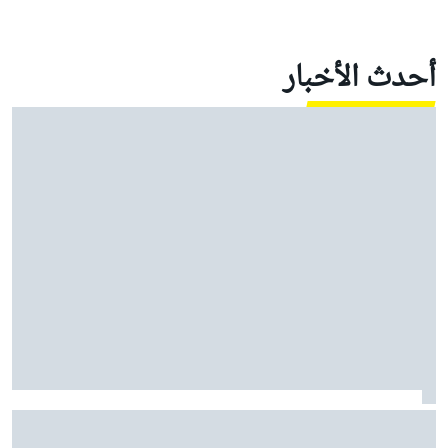
أحدث الأخبار
كولتارد: حظ راسل السيئ في موسم 2026 يتجاوز حتى قصة
فيلم "روكي"