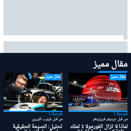
مرسيدس: "من المبكر جدًا" منح الأفضلية لأنتونيللي في
صراع لقب 2026
مقال مميز
مقال مميز
مقال مميز
فورمولا 1
فورمولا 1
من قبل جينيفر فريزينغر
من قبل فيليب كليرين
لماذا لا تزال الفورمولا 1 تملك
تحليل: الصدمة الحقيقية