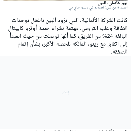
بيير غاسلي، ألبين
الصورة من قبل: تصوير تي دبليو جاي بي
كانت الشركة الألمانية، التي تزود ألبين بالفعل بوحدات
الطاقة وعلب التروس، مهتمة بشراء حصة أوترو كابيتال
البالغة 24% من الفريق، كما أنها توصلت من حيث المبدأ
إلى اتفاق مع رينو، المالكة للحصة الأكبر، بشأن إتمام
الصفقة.