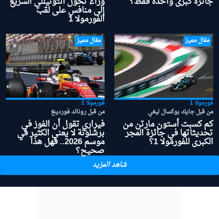
جائزة كبرى واحدة فقط؟
وراء تحول أنتونيللي السريع
إلى منافس على لقب
الفورمولا 1
مقال مميز
مقال مميز
فورمولا 1
فورمولا 1
من قبل جايك بوكسال ليغي
من قبل رونالد فوردينغ
كم كسبت أستون مارتن من
فيراري تقول أن الفوز في
تحديثاتها في جائزة المجر
برشلونة لا يعني الكثير في
الكبرى للفورمولا 1؟
موسم 2026.. فهل هذا
صحيح؟
شاهد المزيد