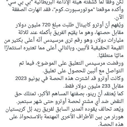
لكن وفقًا لما كشفته هيئة الإذاعة البريطانية "بي بي سي"
وأكده موقعنا "موتورسبورت.كوم"، فقد انهارت الصفقة
الآن.
ويُفهم أنّ أوترو كابيتال طلبت مبلغ 720 مليون دولار
مقابل حصتها، وهو ما يقيّم الفريق بأكمله عند ثلاثة
مليارات دولار، وهو رقم ترى مرسيدس أنّه أعلى بكثير من
القيمة الحقيقية لألبين، وبالتالي أعلى مما تعتبره استثمارًا
ماليًا منطقيًا.
ورفضت مرسيدس التعليق على الموضوع، فيما تم
التواصل مع ألبين للحصول على تعليق.
وكانت أوترو قد اشترت هذه الحصة في يونيو 2023
مقابل 233 مليون دولار فقط.
كما يُعتقد أنّ رينو، بصفتها المساهم الأكبر، تمتلك حق
النقض ضد أي مشترٍ لحصة أوترو حتى شهر سبتمبر.
ويُعد تحالف يقوده المدير السابق لفريق ريد بُل كريستيان
هورنر من بين الأطراف الأخرى المهتمة بالاستحواذ على
هذه الحصة.