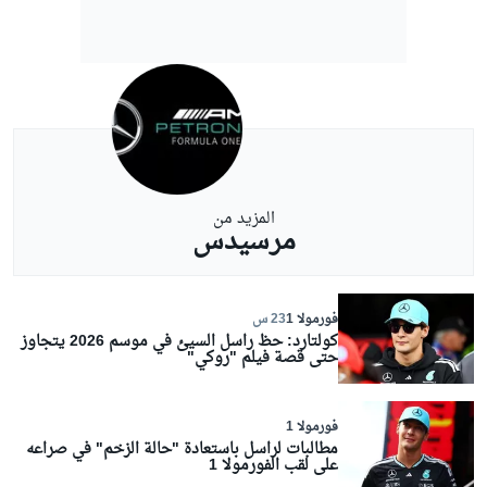
المزيد من
مرسيدس
فورمولا 1
23 س
كولتارد: حظ راسل السيئ في موسم 2026 يتجاوز
حتى قصة فيلم "روكي"
فورمولا 1
مطالبات لراسل باستعادة "حالة الزخم" في صراعه
على لقب الفورمولا 1