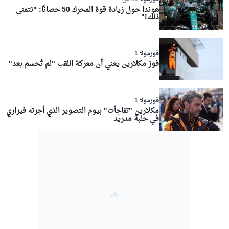
هوندا حول زيادة قوة المحرك 50 حصانًا: "نتمنى
ذلك!"
فورمولا 1
فوز مكلارين يعني أن معركة اللقب "لم تُحسم بعد"
فورمولا 1
مكلارين "تفاجأت" بيوم التصوير الذي أجرته فيراري
في حلبة مدريد