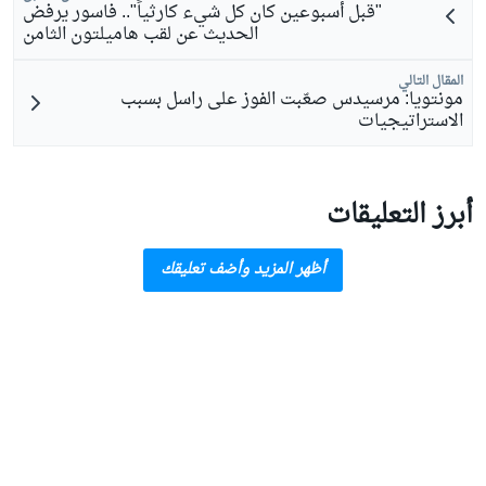
"قبل أسبوعين كان كل شيء كارثياً".. فاسور يرفض
الحديث عن لقب هاميلتون الثامن
المقال التالي
مونتويا: مرسيدس صعّبت الفوز على راسل بسبب
الاستراتيجيات
أبرز التعليقات
أظهر المزيد وأضف تعليقك