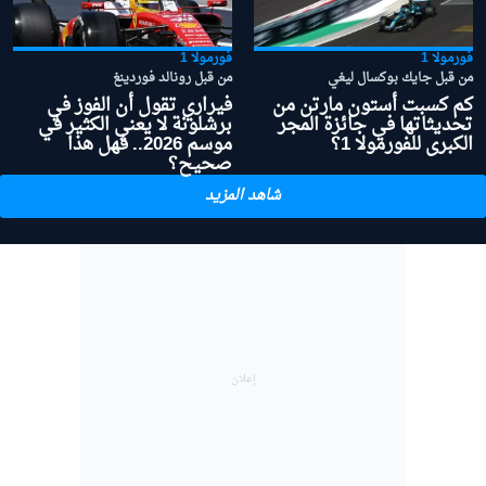
فورمولا 1
فورمولا 1
من قبل جايك بوكسال ليغي
من قبل رونالد فوردينغ
كم كسبت أستون مارتن من
فيراري تقول أن الفوز في
تحديثاتها في جائزة المجر
برشلونة لا يعني الكثير في
الكبرى للفورمولا 1؟
موسم 2026.. فهل هذا
صحيح؟
شاهد المزيد