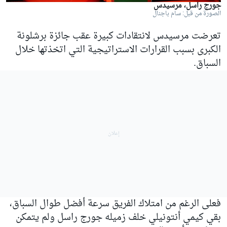
جورج راسل، مرسيدس
الصورة من قبل: سام باجنال
تعرضت مرسيدس لانتقادات كبيرة عقب جائزة برشلونة
الكبرى بسبب القرارات الاستراتيجية التي اتخذتها خلال
السباق.
فعلى الرغم من امتلاك الفريق سرعة أفضل طوال السباق،
بقي كيمي أنتونيلي خلف زميله جورج راسل ولم يتمكن