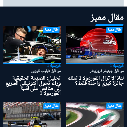
توحي به نتائجه؟
مقال مميز
مقال مميز
مقال مميز
فورمولا 1
فورمولا 1
من قبل جينيفر فريزينغر
من قبل فيليب كليرين
لماذا لا تزال الفورمولا 1 تملك
تحليل: الصدمة الحقيقية
جائزة كبرى واحدة فقط؟
وراء تحول أنتونيللي السريع
إلى منافس على لقب
الفورمولا 1
مقال مميز
مقال مميز