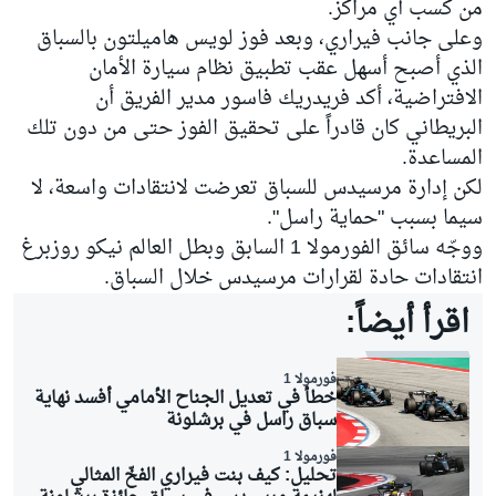
من كسب أي مراكز.
وعلى جانب فيراري، وبعد فوز لويس هاميلتون بالسباق
الذي أصبح أسهل عقب تطبيق نظام سيارة الأمان
الافتراضية، أكد فريدريك فاسور مدير الفريق أن
البريطاني كان قادراً على تحقيق الفوز حتى من دون تلك
المساعدة.
لكن إدارة مرسيدس للسباق تعرضت لانتقادات واسعة، لا
سيما بسبب "حماية راسل".
ووجّه سائق الفورمولا 1 السابق وبطل العالم نيكو روزبرغ
انتقادات حادة لقرارات مرسيدس خلال السباق.
اقرأ أيضاً:
فورمولا 1
خطأ في تعديل الجناح الأمامي أفسد نهاية
سباق راسل في برشلونة
فورمولا 1
تحليل: كيف بنت فيراري الفخّ المثالي