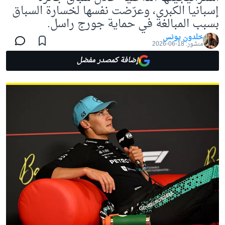
إسبانيا الكبرى، وعرّضت نفسها لخسارة السباق
بسبب المبالغة في حماية جورج راسل.
خلدون يونس
منشور:
18-06-2026
إضافة كمصدر مفضل