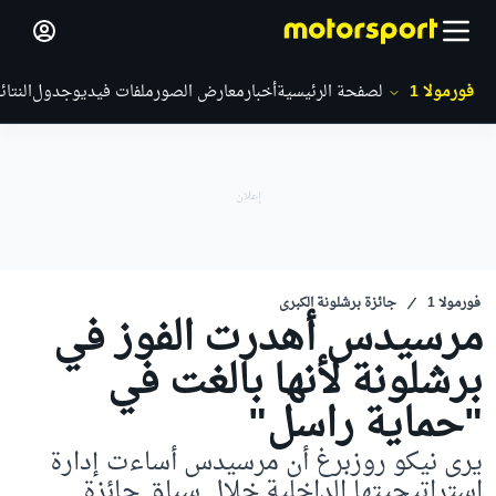
فورمولا 1
الصفحة الرئيسية
أخبار
معارض الصور
ملفات فيديو
جدول
النتائ
فورمولا 1
جائزة برشلونة الكبرى
مرسيدس أهدرت الفوز في
برشلونة لأنها بالغت في
"حماية راسل"
يرى نيكو روزبرغ أن مرسيدس أساءت إدارة
استراتيجيتها الداخلية خلال سباق جائزة