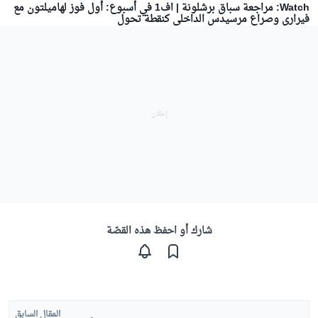
Watch: مراجعة سباق برشلونة | اف1 في أسبوع: أول فوز لهاميلتون مع
فيراري وصراع مرسيدس الداخلي كنقطة تحول
شارك أو احفظ هذه القصّة
المقال السابق