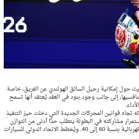
يث حول إمكانية رحيل السائق الهولندي عن الفريق، خاصة
افسيها، إلى جانب وجود بنود في العقد يُعتقد أنها تسمح
أداء.
ه تجاه قوانين المحركات الجديدة التي دخلت حيز التنفيذ
ستمرار مشاركته في البطولة يتطلب حدًا أدنى من التوازن
بين محرك الاحتراق الداخلي والطاقة الكهربائية بنسبة 60 إلى 40. ويُخطط الاتحاد الدولي للسيارات