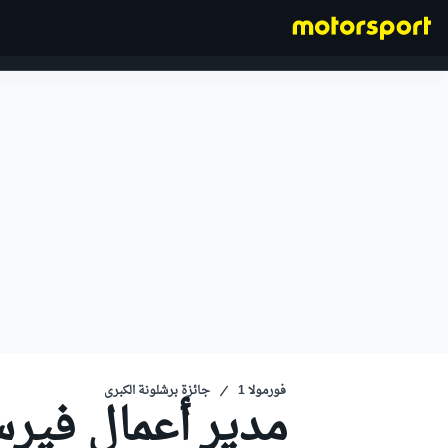
فورمولا 1
فورمولا 1
جائزة برشلونة الكبرى
مدير أعمال فيرس