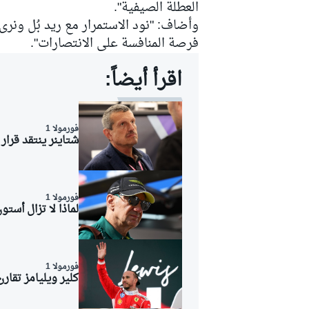
العطلة الصيفية".
وأضاف: "نود الاستمرار مع ريد بُل ونرى
فرصة المنافسة على الانتصارات".
اقرأ أيضاً:
فورمولا 1
شتاينر ينتقد قرار
فورمولا 1
لماذا لا تزال أست
رالي
فورمولا 1
كلير ويليامز تقار