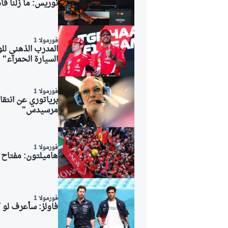
نوريس: ما زلنا قا
فورمولا 1
المدرب الذهني للو
السيارة الحمراء"
فورمولا 1
مرسيدس"
فورمولا 1
هاميلتون: مفتاح أ
فورمولا 1
فاولز: سأعرف لو ك