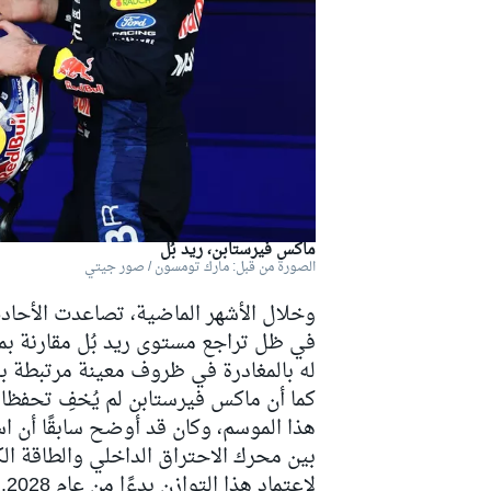
دبليو آر سي
ماكس فيرستابن، ريد بُل
الصورة من قبل: مارك تومسون / صور جيتي
وخلال الأشهر الماضية، تصاعدت الأحاد
في ظل تراجع مستوى ريد بُل مقارنة بمن
له بالمغادرة في ظروف معينة مرتبطة بال
كما أن ماكس فيرستابن لم يُخفِ تحفظات
هذا الموسم، وكان قد أوضح سابقًا أن ا
لاعتماد هذا التوازن بدءًا من عام 2028.