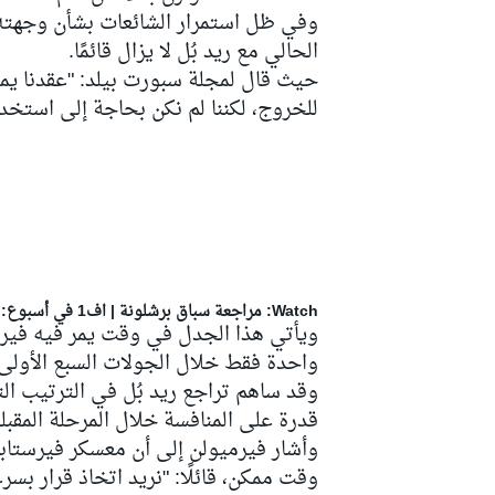
وفي ظل استمرار الشائعات بشأن وجهته ال
الحالي مع ريد بُل لا يزال قائمًا.
للخروج، لكننا لم نكن بحاجة إلى استخدا
سباقات التحمّل
Watch: مراجعة سباق برشلونة | اف1 في أسبوع: أول فوز لهاميلتون مع فيراري وصراع مرسيدس الداخلي كنقطة تحول
ويأتي هذا الجدل في وقت يمر فيه فيرس
واحدة فقط خلال الجولات السبع الأولى.
وقد ساهم تراجع ريد بُل في الترتيب التن
قدرة على المنافسة خلال المرحلة المقبلة
وقت ممكن، قائلًا: "نريد اتخاذ قرار 