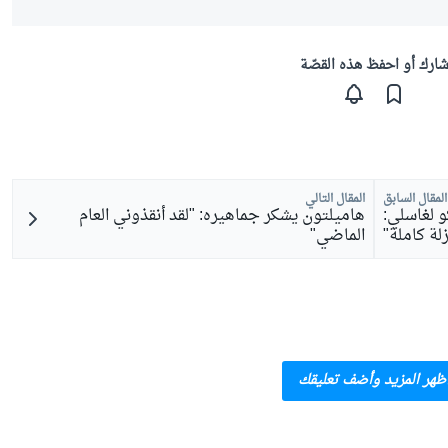
ارك أو احفظ هذه القصّة
المقال السابق
المقال التالي
و لغاسلي:
هاميلتون يشكر جماهيره: "لقد أنقذوني العام
لة كاملة"
الماضي"
ظهر المزيد وأضف تعليقك