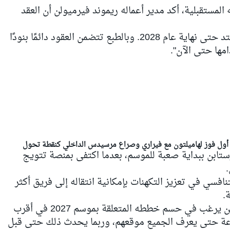
مستقبلية، أكد مدير أعماله ريموند فيرميولن أن العقد
حيث قال لمجلة سبورت بيلد: "عقدنا يمتد حتى نهاية عام 2028. وبالطبع تتضمن العقود دائمًا بنودًا
مها حتى الآن".
تابن ببداية صعبة للموسم، بعدما اكتفى بمنصة تتويج
افسي في تعزيز التكهنات بإمكانية انتقاله إلى فريق أكثر
.
وأشار فيرميولن إلى أن معسكر فيرستابن يرغب في حسم خططه المتعلقة بموسم 2027 في أقرب
بسرعة حتى يعرف الجميع موقعهم، وربما يحدث ذلك حتى قبل