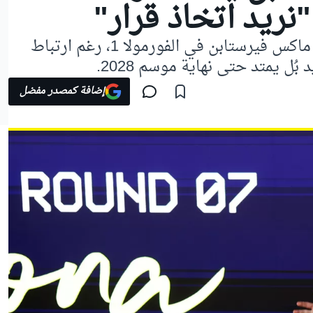
نريد اتخاذ قرار"
لا تزال التكهنات تحيط بمستقبل ماكس فيرستابن في الفورمولا 1، رغم ارتباط
بُل يمتد حتى نهاية موسم 2028.
إضافة كمصدر مفضل