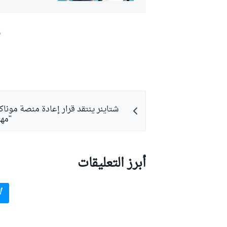
ش
بطولات أخرى
شتاينر ينتقد قرار إعادة منصة موناك
"مهز
أبرز التعليقات
أ