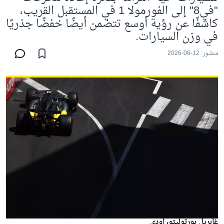
"في8" إلى الفورمولا 1 في المستقبل القريب،
كاشفًا عن رؤية أوسع تتضمن أيضًا خفضًا جذريًا
في وزن السيارات.
منشور:
12-06-2026
غابريل بورتوليتو، أودي