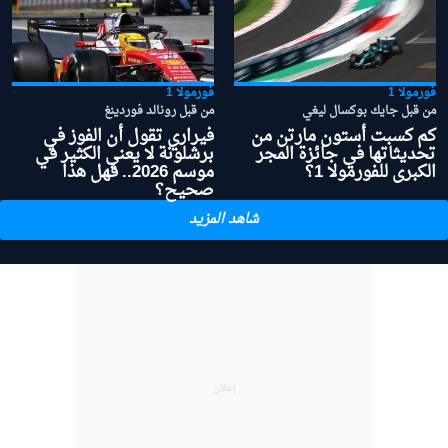
فورمولا 1
فورمولا 1
من قبل جايك بوكسال ليغي
من قبل رونالد فوردينغ
كم كسبت أستون مارتن من
فيراري تقول أن الفوز في
تحديثاتها في جائزة المجر
برشلونة لا يعني الكثير في
الكبرى للفورمولا 1؟
موسم 2026.. فهل هذا
صحيح؟
شاهد المزيد