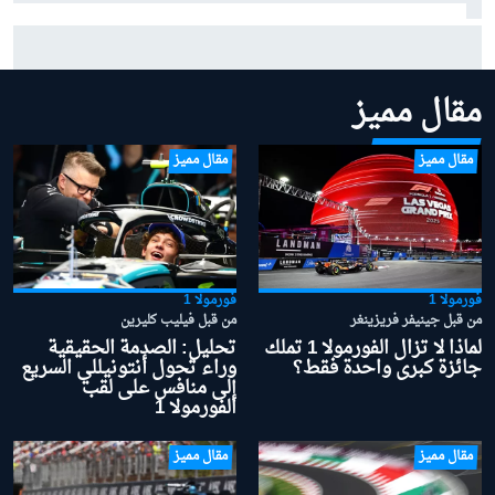
هاكينن يحذر مكلارين من زعزعة استقرار الفريق بضم
فيرستابن
مقال مميز
مقال مميز
مقال مميز
فورمولا 1
فورمولا 1
من قبل جينيفر فريزينغر
من قبل فيليب كليرين
لماذا لا تزال الفورمولا 1 تملك
تحليل: الصدمة الحقيقية
جائزة كبرى واحدة فقط؟
وراء تحول أنتونيللي السريع
إلى منافس على لقب
الفورمولا 1
مقال مميز
مقال مميز