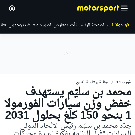
فورمولا 1
الصفحة الرئيسية
أخبار
معارض الصور
ملفات فيديو
جدول
النتائ
فورمولا 1
جائزة برشلونة الكبرى
محمد بن سليّم يستهدف
خفض وزن سيارات الفورمولا
1 بنحو 150 كلغ بحلول 2031
جدّد محمد بن سليّم رئيس الاتّحاد الدولي
للسيارات "فيا" التزامه بفكرة إعادة محركات