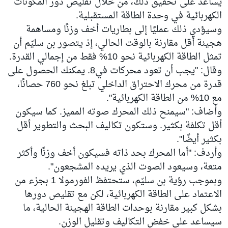
يساعد على تحقيق ذلك، من خلال تقليص دور المكونات
الكهربائية في وحدة الطاقة المستقبلية.
وسيؤدي ذلك عمليًا إلى بطاريات أخف وزنًا ومساهمة
هجينة أقل مقارنة بالوقت الحالي، إذ يتصور بن سليّم أن
تمثل الطاقة الكهربائية نحو 10% فقط من إجمالي القدرة.
وقال: "يجب أن تعود محركات في8. يمكنك الحصول على
قدرة من محرك الاحتراق الداخلي تبلغ نحو 760 حصانًا،
مع 10% من الطاقة الكهربائية".
وأضاف: "سيمنح ذلك المحرك صوته المميز. كما سيكون
أقل تكلفة بكثير. وستكون تكاليف البحث والتطوير أقل
بكثير أيضًا".
وأردف: "أما المحرك بحد ذاته فسيكون أخف وزنًا وأكثر
متعة، وسيعود الصوت الذي يريده المشجعون".
وبموجب رؤية بن سليّم، ستحتفظ الفورمولا 1 بجزء من
الاعتماد على الطاقة الكهربائية، لكن مع تقليص دورها
بشكل كبير مقارنة بوحدات الطاقة الهجينة الحالية، ما
سيساعد على خفض التكاليف وتقليل الوزن.