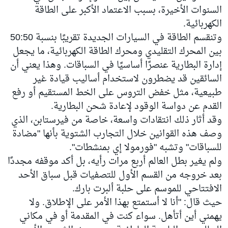
السنوات الأخيرة، بسبب الاعتماد الأكبر على الطاقة
الكهربائية.
وتنقسم الطاقة في السيارات الجديدة تقريبًا بنسبة 50:50
بين المحرك التقليدي ومحرك الطاقة الكهربائية، ما يجعل
إدارة البطارية عنصرًا أساسيًا في السباقات. وهذا يعني أن
السائقين قد يضطرون لاستخدام أساليب قيادة غير
طبيعية، مثل خفض التروس على الخط المستقيم أو رفع
القدم عن دواسة الوقود لإعادة شحن البطارية.
وقد أثار ذلك انتقادات واسعة، خاصة من فيرستابن، الذي
وصف هذه القوانين خلال التجارب الشتوية بأنها "مضادة
للسباقات" وتشبه "فورمولا إي بمنشطات".
ولم يغير بطل العالم أربع مرات رأيه، بل أكد موقفه مجددًا
بعد خروجه من القسم الأول للتصفيات قبل سباق الأحد
الافتتاحي للموسم على حلبة ألبرت بارك.
حيث قال: "أنا لا أستمتع بهذا الأمر على الإطلاق. ولا
يهمني أين أتأهل. سواء كنت في المقدمة أو في مكاني