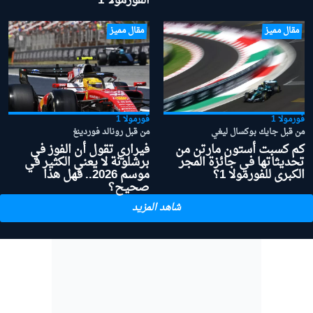
الفورمولا 1
مقال مميز
مقال مميز
فورمولا 1
فورمولا 1
من قبل جايك بوكسال ليغي
من قبل رونالد فوردينغ
كم كسبت أستون مارتن من
فيراري تقول أن الفوز في
تحديثاتها في جائزة المجر
برشلونة لا يعني الكثير في
الكبرى للفورمولا 1؟
موسم 2026.. فهل هذا
صحيح؟
شاهد المزيد