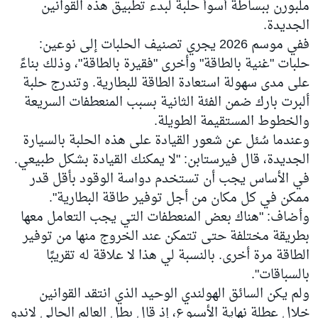
ملبورن ببساطة أسوأ حلبة لبدء تطبيق هذه القوانين
الجديدة.
ففي موسم 2026 يجري تصنيف الحلبات إلى نوعين:
حلبات "غنية بالطاقة" وأخرى "فقيرة بالطاقة"، وذلك بناءً
على مدى سهولة استعادة الطاقة للبطارية. وتندرج حلبة
ألبرت بارك ضمن الفئة الثانية بسبب المنعطفات السريعة
والخطوط المستقيمة الطويلة.
وعندما سُئل عن شعور القيادة على هذه الحلبة بالسيارة
الجديدة، قال فيرستابن: "لا يمكنك القيادة بشكل طبيعي.
في الأساس يجب أن تستخدم دواسة الوقود بأقل قدر
ممكن في كل مكان من أجل توفير طاقة البطارية".
وأضاف: "هناك بعض المنعطفات التي يجب التعامل معها
بطريقة مختلفة حتى تتمكن عند الخروج منها من توفير
الطاقة مرة أخرى. بالنسبة لي هذا لا علاقة له تقريبًا
بالسباقات".
ولم يكن السائق الهولندي الوحيد الذي انتقد القوانين
خلال عطلة نهاية الأسبوع، إذ قال بطل العالم الحالي لاندو