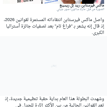
ماكس فيرستابن، ريد بُل ريسينغ
الصورة من قبل: مارك ساتون/ صور جيتي
واصل ماكس فيرستابن انتقاداته المستمرة لقوانين 2026،
إذ قال إنه يشعر بـ "فراغ تام" بعد تصفيات جائزة أستراليا
الكبرى.
وشهدت البطولة هذا العام بداية حقبة تنظيمية جديدة، إذ
تعد القوانين الحالية من بين الأكثر إثارة للجدل في