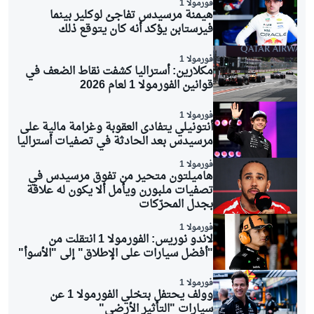
فورمولا 1
هيمنة مرسيدس تفاجئ لوكلير بينما
فيرستابن يؤكد أنه كان يتوقع ذلك
فورمولا 1
مكلارين: أستراليا كشفت نقاط الضعف في
قوانين الفورمولا 1 لعام 2026
فورمولا 1
أنتونيلي يتفادى العقوبة وغرامة مالية على
مرسيدس بعد الحادثة في تصفيات أستراليا
فورمولا 1
هاميلتون متحير من تفوق مرسيدس في
تصفيات ملبورن ويأمل ألا يكون له علاقة
بجدل المحرّكات
فورمولا 1
لاندو نوريس: الفورمولا 1 انتقلت من
"أفضل سيارات على الإطلاق" إلى "الأسوأ"
فورمولا 1
وولف يحتفل بتخلي الفورمولا 1 عن
سيارات "التأثير الأرضي"