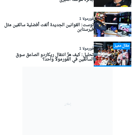
فورمولا 1
توست: القوانين الجديدة ألغت أفضلية سائقين مثل
فيرستابن
مقال مميز
فورمولا 1
تحليل: كيف هزّ انتقال ريكاردو الصاعق سوق
السائقين في الفورمولا واحد؟