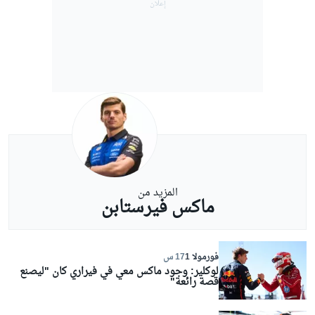
المزيد من
ماكس فيرستابن
فورمولا 1
17 س
لوكلير: وجود ماكس معي في فيراري كان "ليصنع
قصة رائعة"