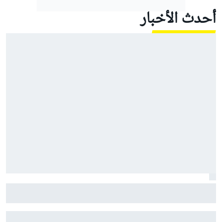
أحدث الأخبار
موتو جي بي: مارتين يقود أبريليا إلى ثلاثية في السباق
القصير مع معاناة ماركيز