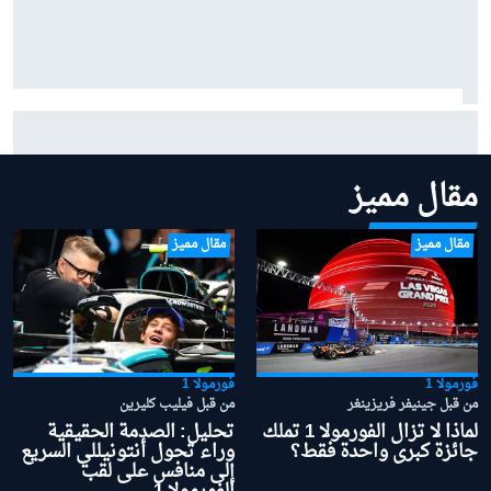
بينوتو يردّ على شائعات ساينز وبياسـتري: "نحن سعداء
بتشكيلتنا الحالية"
مقال مميز
مقال مميز
مقال مميز
فورمولا 1
فورمولا 1
من قبل جينيفر فريزينغر
من قبل فيليب كليرين
لماذا لا تزال الفورمولا 1 تملك
تحليل: الصدمة الحقيقية
جائزة كبرى واحدة فقط؟
وراء تحول أنتونيللي السريع
إلى منافس على لقب