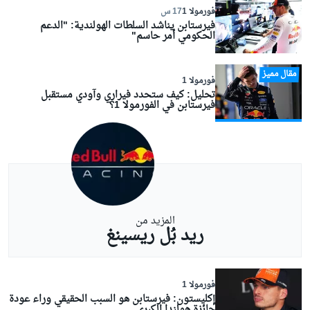
فورمولا 1
17 س
فيرستابن يناشد السلطات الهولندية: "الدعم
الحكومي أمر حاسم"
مقال مميز
فورمولا 1
تحليل: كيف ستحدد فيراري وآودي مستقبل
فيرستابن في الفورمولا 1؟
المزيد من
ريد بُل ريسينغ
فورمولا 1
إكليستون: فيرستابن هو السبب الحقيقي وراء عودة
جائزة هولندا الكبرى