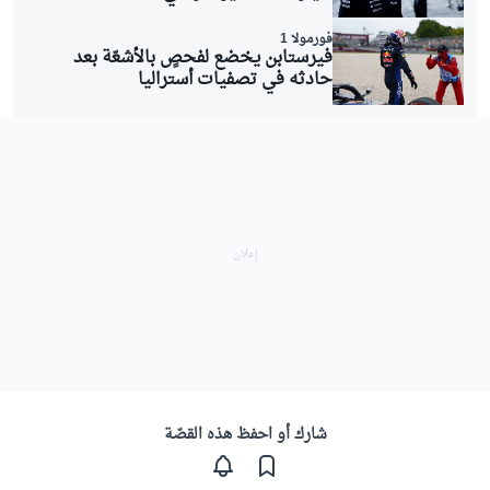
فورمولا 1
فيرستابن يخضع لفحصٍ بالأشعّة بعد
حادثه في تصفيات أستراليا
شارك أو احفظ هذه القصّة