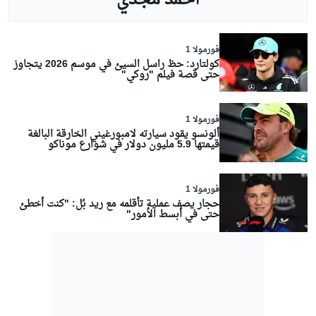
أحمد مجدي
فورمولا 1
كولتارد: حظ راسل السيئ في موسم 2026 يتجاوز
حتى قصة فيلم "روكي"
فورمولا 1
ألونسو يقود سيارته لامبورغيني الخارقة البالغة
قيمتها 5.9 مليون دولار في شوارع موناكو
فورمولا 1
حجار يصف عملية تأقلمه مع ريد بُل: "كنت أخطئ
حتى في أبسط الأمور"