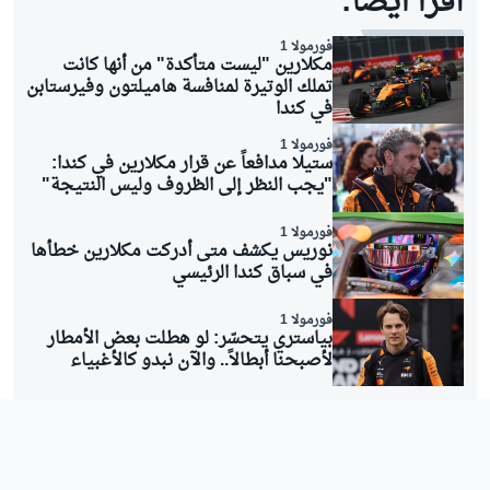
اقرأ أيضاً:
فورمولا 1
مكلارين "ليست متأكدة" من أنها كانت
تملك الوتيرة لمنافسة هاميلتون وفيرستابن
في كندا
فورمولا 1
ستيلا مدافعاً عن قرار مكلارين في كندا:
"يجب النظر إلى الظروف وليس النتيجة"
فورمولا 1
نوريس يكشف متى أدركت مكلارين خطأها
في سباق كندا الرئيسي
فورمولا 1
بياستري يتحسّر: لو هطلت بعض الأمطار
لأصبحنا أبطالاً.. والآن نبدو كالأغبياء