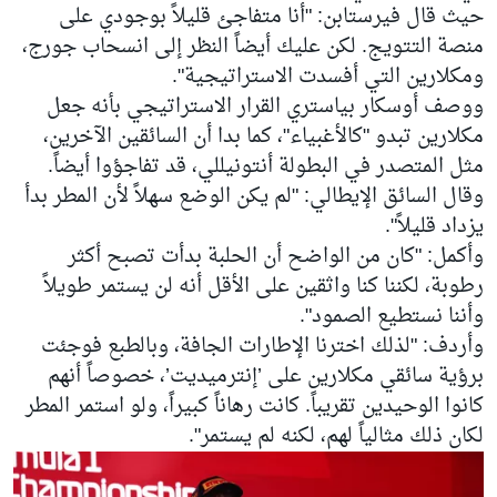
حيث قال فيرستابن: "أنا متفاجئ قليلاً بوجودي على
منصة التتويج. لكن عليك أيضاً النظر إلى انسحاب جورج،
ومكلارين التي أفسدت الاستراتيجية".
ووصف أوسكار بياستري القرار الاستراتيجي بأنه جعل
مكلارين تبدو "كالأغبياء"، كما بدا أن السائقين الآخرين،
مثل المتصدر في البطولة أنتونيللي، قد تفاجؤوا أيضاً.
وقال السائق الإيطالي: "لم يكن الوضع سهلاً لأن المطر بدأ
يزداد قليلاً".
وأكمل: "كان من الواضح أن الحلبة بدأت تصبح أكثر
رطوبة، لكننا كنا واثقين على الأقل أنه لن يستمر طويلاً
وأننا نستطيع الصمود".
وأردف: "لذلك اخترنا الإطارات الجافة، وبالطبع فوجئت
برؤية سائقي مكلارين على ’إنترميديت’، خصوصاً أنهم
كانوا الوحيدين تقريباً. كانت رهاناً كبيراً، ولو استمر المطر
لكان ذلك مثالياً لهم، لكنه لم يستمر".