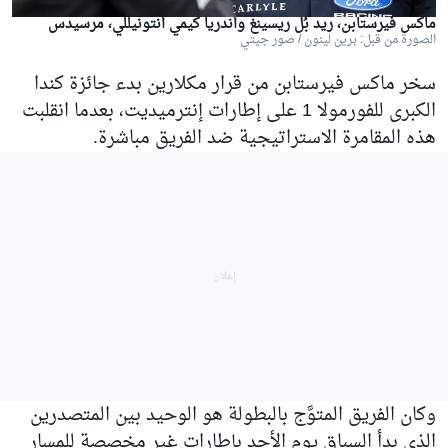
ماكس فيرستابن، ريد بُل ريسينغ وأندريا كيمي أنتونيللي، مرسيدس
الصورة من قبل: برين لينون / صور جيتي
سخر
ماكس فيرستابن
من قرار
مكلارين
بدء جائزة كندا
الكبرى للفورمولا 1 على إطارات إنترميديت، بعدما انقلبت
هذه المقامرة الاستراتيجية ضد الفريق مباشرة.
وكان الفريق المتوَّج بالبطولة هو الوحيد بين المتصدرين
الذي بدأ السباق يوم الأحد بإطارات غير مخصصة للمسار