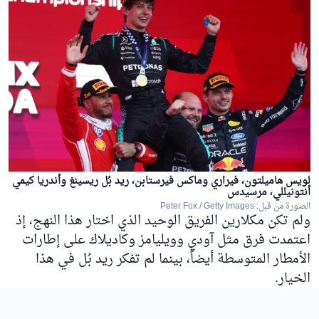
لويس هاميلتون، فيراري وماكس فيرستابن، ريد بُل ريسينغ وأندريا كيمي
أنتونيللي، مرسيدس
الصورة من قبل: Peter Fox / Getty Images
ولم تكن مكلارين الفريق الوحيد الذي اختار هذا النهج، إذ
اعتمدت فرق مثل
آودي
وويليامز وكاديلاك على إطارات
الأمطار المتوسطة أيضاً، بينما لم تفكر ريد بُل في هذا
الخيار.