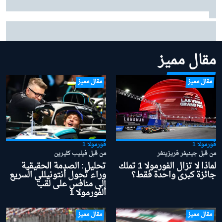
بينوتو يردّ على شائعات ساينز وبياسـتري: "نحن سعداء
بتشكيلتنا الحالية"
مقال مميز
مقال مميز
مقال مميز
فورمولا 1
فورمولا 1
من قبل جينيفر فريزينغر
من قبل فيليب كليرين
لماذا لا تزال الفورمولا 1 تملك
تحليل: الصدمة الحقيقية
جائزة كبرى واحدة فقط؟
وراء تحول أنتونيللي السريع
إلى منافس على لقب
الفورمولا 1
مقال مميز
مقال مميز