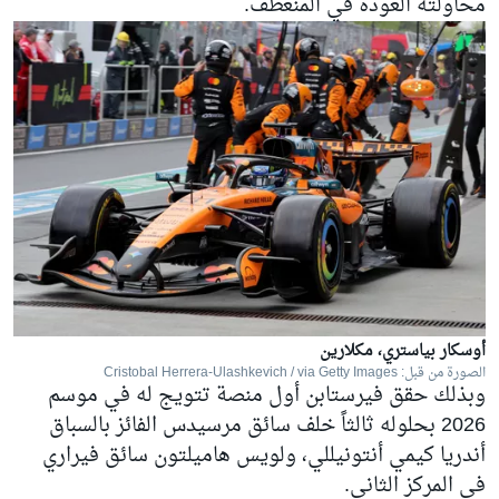
محاولته العودة في المنعطف.
أوسكار بياستري، مكلارين
الصورة من قبل: Cristobal Herrera-Ulashkevich / via Getty Images
وبذلك حقق فيرستابن أول منصة تتويج له في موسم
2026 بحلوله ثالثاً خلف سائق
مرسيدس
الفائز بالسباق
أندريا كيمي أنتونيللي
، ولويس هاميلتون سائق
فيراري
في المركز الثاني.