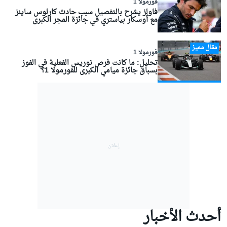
فورمولا 1
فاولز يشرح بالتفصيل سبب حادث كارلوس ساينز
مع أوسكار بياستري في جائزة المجر الكبرى
مقال مميز
فورمولا 1
تحليل: ما كانت فرص نوريس الفعلية في الفوز
بسباق جائزة ميامي الكبرى للفورمولا 1؟
أحدث الأخبار