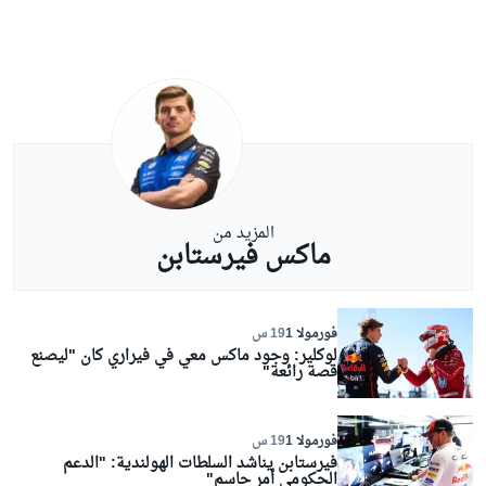
المزيد من
ماكس فيرستابن
فورمولا 1
19 س
لوكلير: وجود ماكس معي في فيراري كان "ليصنع
قصة رائعة"
فورمولا 1
19 س
فيرستابن يناشد السلطات الهولندية: "الدعم
الحكومي أمر حاسم"