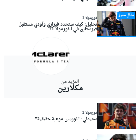
مقال مميز
فورمولا 1
تحليل: كيف ستحدد فيراري وآودي مستقبل
فيرستابن في الفورمولا 1؟
المزيد من
مكلارين
فورمولا 1
سميدلي: "نوريس موهبة حقيقية"