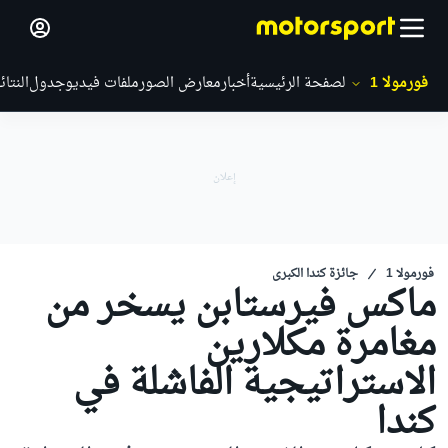
فورمولا 1
الصفحة الرئيسية
أخبار
معارض الصور
ملفات فيديو
جدول
النتائ
فورمولا 1
جائزة كندا الكبرى
ماكس فيرستابن يسخر من
مغامرة مكلارين
الاستراتيجية الفاشلة في
كندا