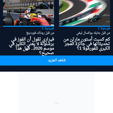
فورمولا 1
فورمولا 1
من قبل جايك بوكسال ليغي
من قبل رونالد فوردينغ
كم كسبت أستون مارتن من
فيراري تقول أن الفوز في
تحديثاتها في جائزة المجر
برشلونة لا يعني الكثير في
الكبرى للفورمولا 1؟
موسم 2026.. فهل هذا
صحيح؟
شاهد المزيد