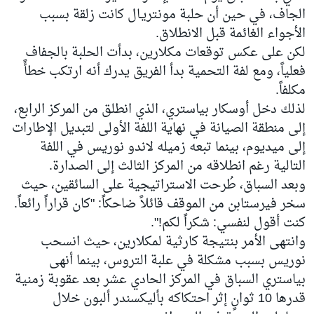
الجاف، في حين أن حلبة مونتريـال كانت زلقة بسبب
الأجواء الغائمة قبل الانطلاق.
لكن على عكس توقعات مكلارين، بدأت الحلبة بالجفاف
فعلياً، ومع لفة التحمية بدأ الفريق يدرك أنه ارتكب خطأً
مكلفاً.
لذلك دخل
أوسكار بياستري
، الذي انطلق من المركز الرابع،
إلى منطقة الصيانة في نهاية اللفة الأولى لتبديل الإطارات
إلى ميديوم، بينما تبعه زميله
لاندو نوريس
في اللفة
التالية رغم انطلاقه من المركز الثالث إلى الصدارة.
وبعد السباق، طُرحت الاستراتيجية على السائقين، حيث
سخر فيرستابن من الموقف قائلاً ضاحكاً: "كان قراراً رائعاً.
كنت أقول لنفسي: شكراً لكم!".
وانتهى الأمر بنتيجة كارثية لمكلارين، حيث انسحب
نوريس بسبب مشكلة في علبة التروس، بينما أنهى
بياستري السباق في المركز الحادي عشر بعد عقوبة زمنية
قدرها 10 ثوانٍ إثر احتكاكه بأليكسندر ألبون خلال