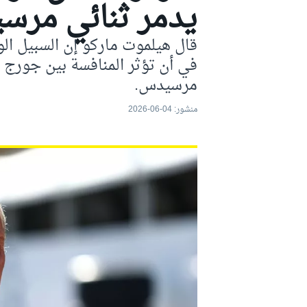
يدمر ثنائي مرس
موتو جي بي
قال هيلموت ماركو إن السبيل الو
في أن تؤثر المنافسة بين جورج را
مرسيدس.
منشور:
04-06-2026
فورمولا إي