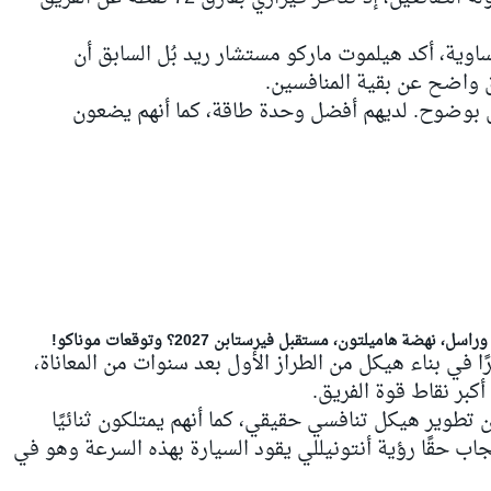
ه إلى صحيفة "أو إي24" النمساوية، أكد هيلموت ماركو مستشار ريد بُل السابق أن
ق واضح عن بقية المنافسين.
بوضوح. لديهم أفضل وحدة طاقة، كما أنهم يضعون
ي بناء هيكل من الطراز الأول بعد سنوات من المعاناة،
أكبر نقاط قوة الفريق.
لأولى منذ 2021، تمكنوا من تطوير هيكل تنافسي حقيقي، كما أنهم يمتلكون ثنائيًا
إعجاب حقًا رؤية أنتونيللي يقود السيارة بهذه السرعة وهو في