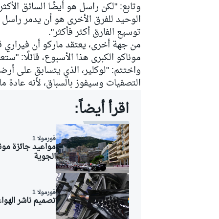
وتابع: "لكن راسل هو أيضًا السائق الأكث
الوحيد للفرق الأخرى هو أن يدمر راسل
توسيع الفارق أكثر فأكثر".
من جهة أخرى، يعتقد ماركو أن فيراري
موناكو الكبرى هذا الأسبوع، قائلًا: "س
واختتم: "لوكلير، الذي يتسابق على أرض
التصفيات وسيفوز بالسباق، لأنه عادة ما
اقرأ أيضاً:
فورمولا 1
الجوية
رالي
فورمولا 1
تصميم ناشر الهوا