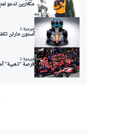
مكلارين تدعو لمنع
فورمولا 1
أستون مارتن تكشف
فورمولا 1
فرصة "ذهبية" أما
ش