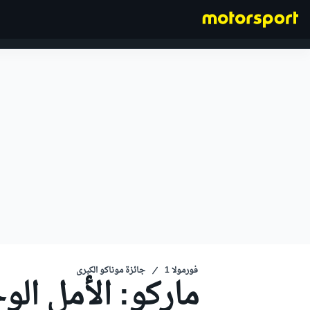
فورمولا 1
فورمولا 1
جائزة موناكو الكبرى
ماركو: الأمل الو