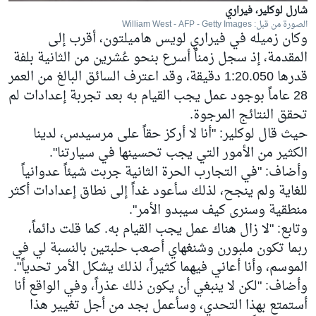
شارل لوكلير، فيراري
الصورة من قبل: William West - AFP - Getty Images
وكان زميله في فيراري لويس هاميلتون، أقرب إلى
المقدمة، إذ سجل زمناً أسرع بنحو عُشرين من الثانية بلفة
قدرها 1:20.050 دقيقة، وقد اعترف السائق البالغ من العمر
28 عاماً بوجود عمل يجب القيام به بعد تجربة إعدادات لم
تحقق النتائج المرجوة.
حيث قال لوكلير: "أنا لا أركز حقاً على مرسيدس، لدينا
الكثير من الأمور التي يجب تحسينها في سيارتنا".
وأضاف: "في التجارب الحرة الثانية جربت شيئاً عدوانياً
للغاية ولم ينجح، لذلك سأعود غداً إلى نطاق إعدادات أكثر
منطقية وسنرى كيف سيبدو الأمر".
وتابع: "لا زال هناك عمل يجب القيام به. كما قلت دائماً،
ربما تكون ملبورن وشنغهاي أصعب حلبتين بالنسبة لي في
الموسم، وأنا أعاني فيهما كثيراً، لذلك يشكل الأمر تحدياً".
وأضاف: "لكن لا ينبغي أن يكون ذلك عذراً، وفي الواقع أنا
أستمتع بهذا التحدي، وسأعمل بجد من أجل تغيير هذا