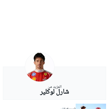
المزيد من
شارل لوكلير