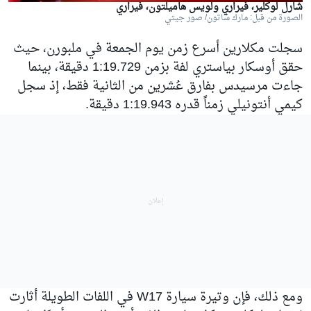
شارل لوكلير، فيراري ولويس هاميلتون، فيراري
الصورة من قبل: مارك ساتون/ صور جيتي
سجلت مكلارين أسرع زمن يوم الجمعة في ملبورن، حيث
حقق أوسكار بياستري لفة بزمن 1:19.729 دقيقة، بينما
جاءت مرسيدس بفارق عُشرين من الثانية فقط، إذ سجل
كيمي أنتونيلي زمناً قدره 1:19.943 دقيقة.
ومع ذلك، فإن وتيرة سيارة W17 في اللفات الطويلة أثارت