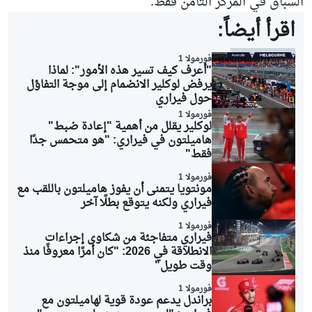
السباق في المركز الثامن فقط.
اقرأ أيضاً:
فورمولا 1
"أعرف كيف تسير هذه الأمور": لماذا
يرفض لوكلير الانضمام إلى موجة التفاؤل
حول فيراري
فورمولا 1
لوكلير يقلل من أهمية "إعادة ضبط"
هاميلتون في فيراري: "هو متحمس جدًا
فقط"
فورمولا 1
مونتويا يتمنى أن يفوز هاميلتون باللقب مع
فيراري ولكنه يتوقع بطلًا آخر
فورمولا 1
فيراري متفاجئة من شكاوى إجراءات
الانطلاقة في 2026: "كان أمرًا معروفًا منذ
وقت طويل"
فورمولا 1
براندل يدعم عودة قوية لهاميلتون مع