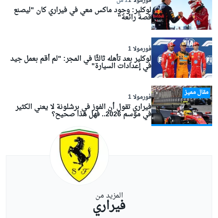
فورمولا 1
1 س
لوكلير: وجود ماكس معي في فيراري كان "ليصنع
قصة رائعة"
فورمولا 1
لوكلير بعد تأهله ثالثًا في المجر: "لم أقم بعمل جيد
في إعدادات السيارة"
مقال مميز
فورمولا 1
فيراري تقول أن الفوز في برشلونة لا يعني الكثير
في موسم 2026.. فهل هذا صحيح؟
المزيد من
فيراري