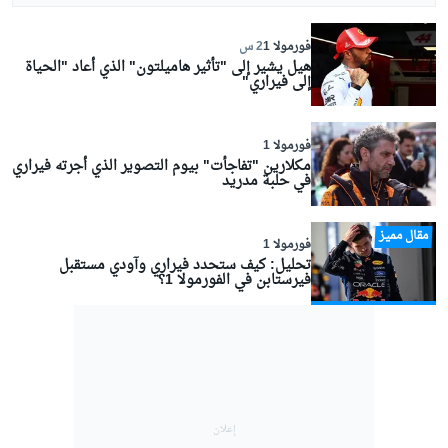
فورمولا 1
2 س
هيل يشير إلى "تأثير هاميلتون" الذي أعاد "الحياة
إلى فيراري"
فورمولا 1
مكلارين "تفاجأت" بيوم التصوير الذي أجرته فيراري
في حلبة مدريد
مقال مميز
فورمولا 1
تحليل: كيف ستحدد فيراري وآودي مستقبل
فيرستابن في الفورمولا 1؟