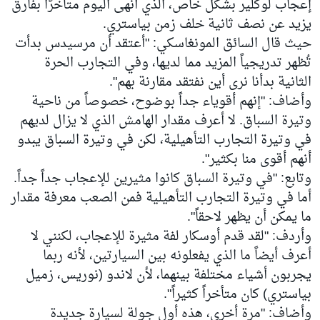
إعجاب لوكلير بشكل خاص، الذي أنهى اليوم متأخرًا بفارق
يزيد عن نصف ثانية خلف زمن بياستري.
حيث قال السائق المونغاسكي: "أعتقد أن مرسيدس بدأت
تُظهر تدريجياً المزيد مما لديها، وفي التجارب الحرة
الثانية بدأنا نرى أين نفتقد مقارنة بهم".
وأضاف: "إنهم أقوياء جداً بوضوح، خصوصاً من ناحية
وتيرة السباق. لا أعرف مقدار الهامش الذي لا يزال لديهم
في وتيرة التجارب التأهيلية، لكن في وتيرة السباق يبدو
أنهم أقوى منا بكثير".
وتابع: "في وتيرة السباق كانوا مثيرين للإعجاب جداً جداً.
أما في وتيرة التجارب التأهيلية فمن الصعب معرفة مقدار
ما يمكن أن يظهر لاحقاً".
وأردف: "لقد قدم أوسكار لفة مثيرة للإعجاب، لكنني لا
أعرف أيضاً ما الذي يفعلونه بين السيارتين، لأنه ربما
يجربون أشياء مختلفة بينهما، لأن لاندو (نوريس، زميل
بياستري) كان متأخراً كثيراً".
وأضاف: "مرة أخرى، هذه أول جولة لسيارة جديدة