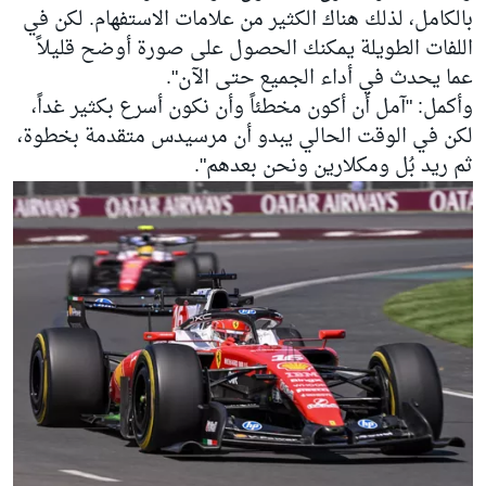
بالكامل، لذلك هناك الكثير من علامات الاستفهام. لكن في
اللفات الطويلة يمكنك الحصول على صورة أوضح قليلاً
عما يحدث في أداء الجميع حتى الآن".
وأكمل: "آمل أن أكون مخطئاً وأن نكون أسرع بكثير غداً،
لكن في الوقت الحالي يبدو أن مرسيدس متقدمة بخطوة،
ثم ريد بُل ومكلارين ونحن بعدهم".