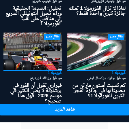
من قبل جينيفر فريزينغر
من قبل فيليب كليرين
لماذا لا تزال الفورمولا 1 تملك
تحليل: الصدمة الحقيقية
جائزة كبرى واحدة فقط؟
وراء تحول أنتونيللي السريع
إلى منافس على لقب
الفورمولا 1
مقال مميز
مقال مميز
فورمولا 1
فورمولا 1
من قبل جايك بوكسال ليغي
من قبل رونالد فوردينغ
كم كسبت أستون مارتن من
فيراري تقول أن الفوز في
تحديثاتها في جائزة المجر
برشلونة لا يعني الكثير في
الكبرى للفورمولا 1؟
موسم 2026.. فهل هذا
صحيح؟
شاهد المزيد