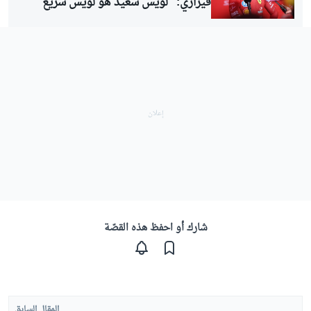
فيراري: "لويس سعيد هو لويس سريع"
شارك أو احفظ هذه القصّة
المقال السابق