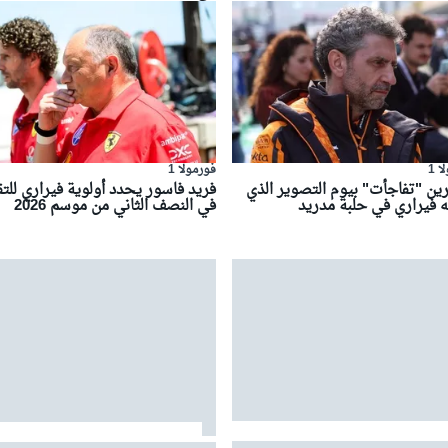
 1
فورمولا 1
ين "تفاجأت" بيوم التصوير الذي
فريد فاسور يحدد أولوية فيراري للت
 فيراري في حلبة مدريد
في النصف الثاني من موسم 2026