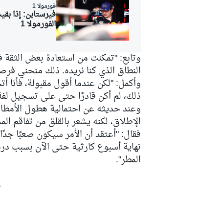
فورمولا 1
فيرستابن: إذا بقي
الفورمولا 1
وتابع: "تمكنت من استعادة بعض الثقة ف
النطاق الذي كنا نريده. ذلك منحني فرص
وأكمل: "لكن عندما أقول مقبولة، فأنا أت
ذلك، لم أكن قادرًا حتى على تسجيل لفة 
وعند حديثه عن احتمالية هطول الأمطار
الإطلاق، لكنه يشعر بالقلق من تفاقم الم
فقال: "أعتقد أن الأمر سيكون صعبًا جدً
نهاية أسبوع كارثية حتى الآن بسبب در
المطر".
رالي
ش