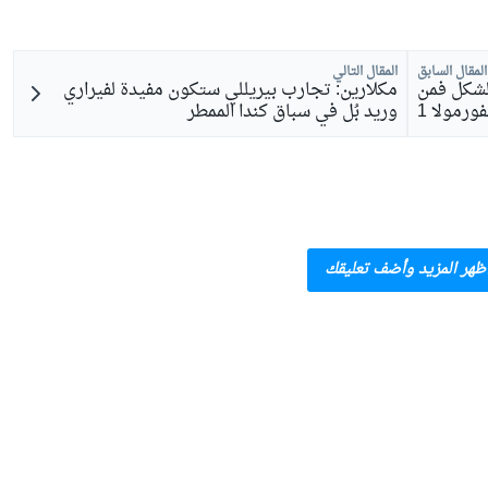
المقال السابق
المقال التالي
الشكل فمن
مكلارين: تجارب بيريللي ستكون مفيدة لفيراري
ورمولا 1
وريد بُل في سباق كندا الممطر
ظهر المزيد وأضف تعليقك