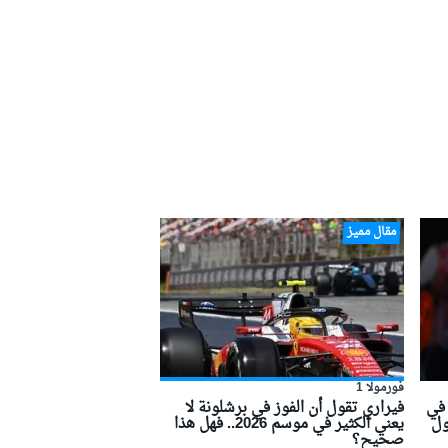
مقال مميز
فورمولا 1
في
فيراري تقول أن الفوز في برشلونة لا
ول
يعني الكثير في موسم 2026.. فهل هذا
صحيح؟