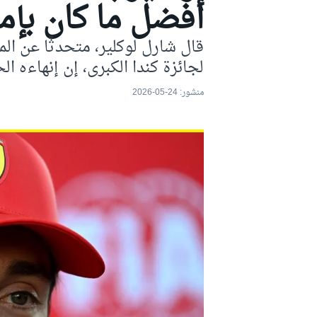
أفضل ما كان بإمك
موتو جي بي
قال شارل لوكلير، متحدثًا عن الم
لجائزة كندا الكبرى، إن إنهاءه ا
منشور:
24-05-2026
فورمولا إي