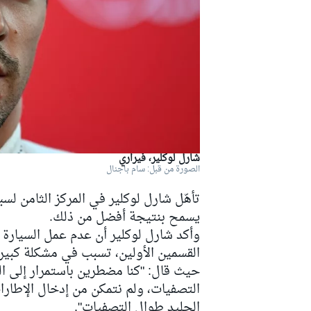
دبليو آر سي
شارل لوكلير، فيراري
الصورة من قبل: سام باجنال
تأهّل شارل لوكلير في المركز الثامن لسبا
يسمح بنتيجة أفضل من ذلك.
وأكد شارل لوكلير أن عدم عمل السيار
القسمين الأولين، تسبب في مشكلة كبيرة
حيث قال: "كنا مضطرين باستمرار إلى الت
التصفيات، ولم نتمكن من إدخال الإطار
الجليد طوال التصفيات".