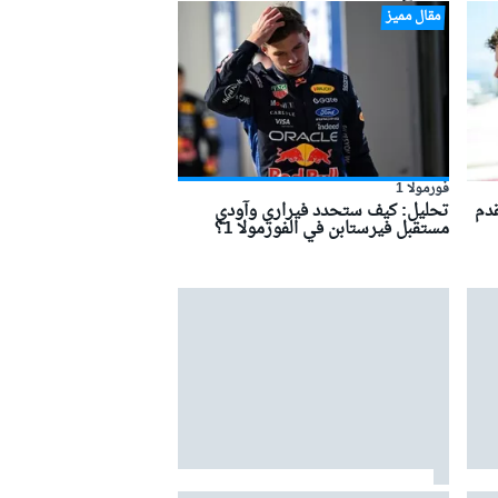
مقال مميز
فورمولا 1
قدم
تحليل: كيف ستحدد فيراري وآودي
مستقبل فيرستابن في الفورمولا 1؟