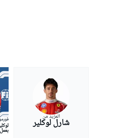
المزيد من
فورمولا
شارل لوكلير
لوكلي
بعمل 