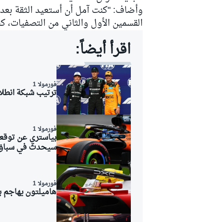
وأضاف: "كنت آمل أن أستعيد الثقة بعد
القسمين الأول والثاني من التصفيات، ك
اقرأ أيضاً:
سباقات التحمّل
فورمولا 1
ترتيب شبكة انطلاق ج
فورمولا 1
بياستري عن توقعا
سيحدث في سباق 
فورمولا 1
هاميلتون يهاجم ب