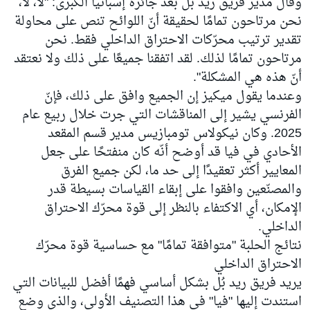
وقال مدير فريق ريد بُل بعد جائزة إسبانيا الكبرى: "لا، لا،
نحن مرتاحون تمامًا لحقيقة أنّ اللوائح تنص على محاولة
تقدير ترتيب محرّكات الاحتراق الداخلي فقط. نحن
مرتاحون تمامًا لذلك. لقد اتفقنا جميعًا على ذلك ولا نعتقد
أنّ هذه هي المشكلة".
وعندما يقول ميكيز إن الجميع وافق على ذلك، فإنّ
الفرنسي يشير إلى المناقشات التي جرت خلال ربيع عام
2025. وكان نيكولاس تومبازيس مدير قسم المقعد
الأحادي في فيا قد أوضح أنّه كان منفتحًا على جعل
المعايير أكثر تعقيدًا إلى حد ما، لكن جميع الفرق
والمصنّعين وافقوا على إبقاء القياسات بسيطة قدر
الإمكان، أي الاكتفاء بالنظر إلى قوة محرّك الاحتراق
الداخلي.
نتائج الحلبة "متوافقة تمامًا" مع حساسية قوة محرّك
الاحتراق الداخلي
يريد فريق ريد بُل بشكل أساسي فهمًا أفضل للبيانات التي
استندت إليها "فيا" في هذا التصنيف الأولي، والذي وضع