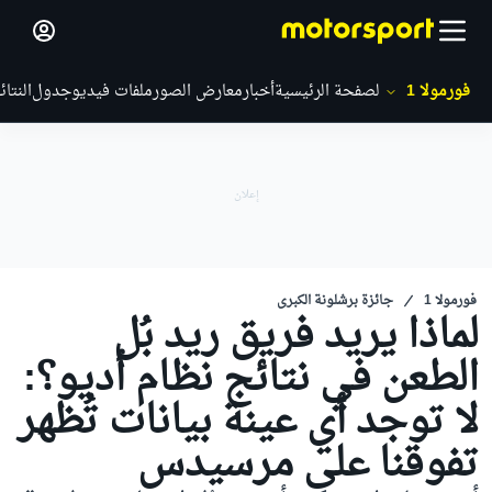
فورمولا 1
الصفحة الرئيسية
أخبار
معارض الصور
ملفات فيديو
جدول
النتائ
فورمولا 1
جائزة برشلونة الكبرى
لماذا يريد فريق ريد بُل
الطعن في نتائج نظام أديو؟:
لا توجد أي عينة بيانات تُظهر
تفوقنا على مرسيدس