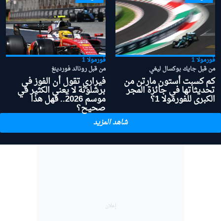
فورمولا 1
فورمولا 1
من قبل جايك بوكسال ليغي
من قبل رونالد فوردينغ
كم كسبت أستون مارتن من
فيراري تقول أن الفوز في
تحديثاتها في جائزة المجر
برشلونة لا يعني الكثير في
الكبرى للفورمولا 1؟
موسم 2026.. فهل هذا
صحيح؟
شاهد المزيد