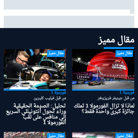
حجار يصف عملية تأقلمه مع ريد بُل: "كنت أخطئ حتى في
أبسط الأمور"
مقال مميز
مقال مميز
مقال مميز
فورمولا 1
فورمولا 1
من قبل جينيفر فريزينغر
من قبل فيليب كليرين
لماذا لا تزال الفورمولا 1 تملك
تحليل: الصدمة الحقيقية
جائزة كبرى واحدة فقط؟
وراء تحول أنتونيللي السريع
إلى منافس على لقب
الفورمولا 1
مقال مميز
مقال مميز