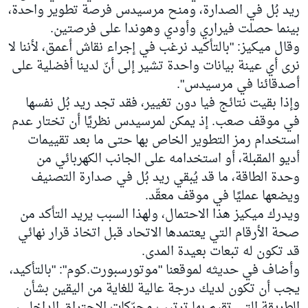
ريد بُل في الصدارة، ومنح مرسيدس فرصة تطوير واحدة،
بينما حصلت فيراري وأودي وهوندا على فرصتين.
وقال ميكيز: "بالتأكيد نرغب في إجراء نقاش أعمق، لأننا لا
نرى أي عينة بيانات واحدة تشير إلى أنّ لدينا أفضلية على
أصدقائنا في مرسيدس".
وإذا بقيت نتائج فيا دون تغيير، فقد تجد ريد بُل نفسها
في موقف صعب. إذ يمكن لمرسيدس نظريًا أن تختار عدم
استخدام رمز التطوير الخاص بها حتى ما بعد تقييمات
أديو المقبلة، أو استخدامه على الجانب الكهربائي من
وحدة الطاقة، ما قد يُبقي ريد بُل في صدارة التصنيف
ويضعها عمليًا في موقف معقّد.
ويدرك ميكيز هذا الاحتمال، ولهذا السبب يريد التأكد من
صحة الأرقام التي يعتمدها الاتحاد قبل اتخاذ قرار نهائي
قد تكون له تبعات بعيدة المدى.
وأضاف في حديثه لموقعنا "موتورسبورت.كوم": "بالتأكيد،
يجب أن تكون لديك درجة عالية للغاية من اليقين بشأن
الطريقة التي تقيم بها ترتيب محرّكات الاحتراق الداخلي،