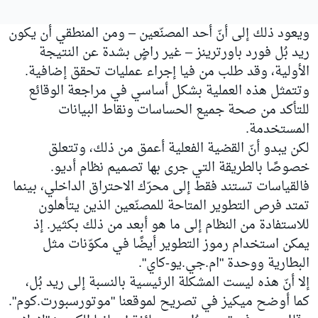
ويعود ذلك إلى أنّ أحد المصنّعين – ومن المنطقي أن يكون
ريد بُل فورد باورترينز – غير راضٍ بشدة عن النتيجة
الأولية، وقد طلب من فيا إجراء عمليات تحقق إضافية.
وتتمثل هذه العملية بشكل أساسي في مراجعة الوقائع
للتأكد من صحة جميع الحساسات ونقاط البيانات
المستخدمة.
لكن يبدو أنّ القضية الفعلية أعمق من ذلك، وتتعلق
خصوصًا بالطريقة التي جرى بها تصميم نظام أديو.
فالقياسات تستند فقط إلى محرّك الاحتراق الداخلي، بينما
تمتد فرص التطوير المتاحة للمصنّعين الذين يتأهلون
للاستفادة من النظام إلى ما هو أبعد من ذلك بكثير. إذ
يمكن استخدام رموز التطوير أيضًا في مكوّنات مثل
البطارية ووحدة "ام.جي.يو-كاي".
إلا أنّ هذه ليست المشكلة الرئيسية بالنسبة إلى ريد بُل،
كما أوضح ميكيز في تصريح لموقعنا "موتورسبورت.كوم".