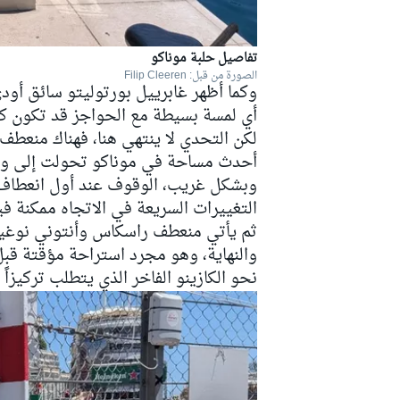
تفاصيل حلبة موناكو
الصورة من قبل: Filip Cleeren
بطولات أخرى
وكما أظهر غابرييل بورتوليتو سائق أودي
أي لمسة بسيطة مع الحواجز قد تكون كا
لكن التحدي لا ينتهي هنا، فهناك منعطف
أحدث مساحة في موناكو تحولت إلى واجه
وبشكل غريب، الوقوف عند أول انعطاف 
التغييرات السريعة في الاتجاه ممكنة فيزي
ثم يأتي منعطف راسكاس وأنتوني نوغيس،
والنهاية، وهو مجرد استراحة مؤقتة قب
نحو الكازينو الفاخر الذي يتطلب تركيزاً ك