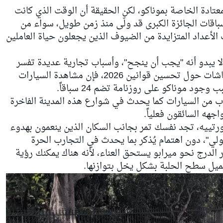
عتادة الخاصة بموناكو، لكن الحقيقة أن الوقت الذي كانت
باقات الجائزة الكبرى قد ولّى منذ زمن طويل، سواء من
أعداد المتزايدة من الضيوف الذين يجعلون حياة العاملين
ا يبدو أنه "يجب أن ينجح"، وأسباب تجارية عديدة تفسر
لماذا ينجح بالفعل. لكن بينما تستمر النقاشات حول تحسين قوانين 2026، فإن مشاهدة السيارات
ود موناكو على روزنامة تضم 24 سباقاً.
اب من السيارات كما يحدث في شوارع هذه المدينة الفاخرة
جهه السائقون فعلياً.
ورتييه، تجد نفسك تمر بجانب السكان الذين ينعمون بهدوء
ي"، دون اهتمام يُذكر بما يحدث في التجارب الحرة
 الدرج نحو ميرابو يستحق العناء، لأنه هناك يمكنك رؤية
يميل سطح الحلبة بشكل يخل بتوازنها.