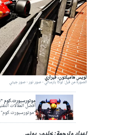
دبليو آر سي
لويس هاميلتون، فيراري
الصورة من قبل: لوكا بارسالي - صور نور - صور جيتي
موتورسبورت.كوم "ب
أفضل المقالات التقني
"موتورسبورت.كوم" بال
إعداد وترجمة: خلدون يونس