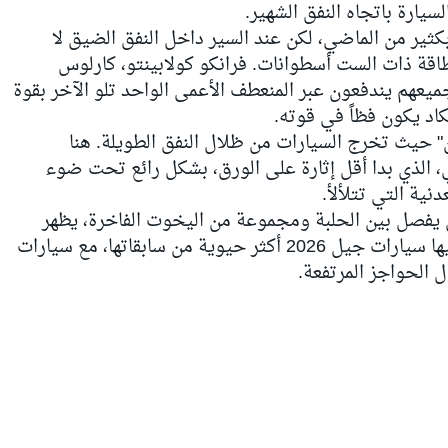
يارة باتجاه النفق الشهير.
ثير من الماضي، لكن عند السير داخل النفق الضيق لا
اقة ذات الست أسطوانات.
فرانكو كولابينتو
، كارلوس
 جميعهم يندفعون عبر المنعطف الأعمى الواحد تلو الآخر بقوة
د يكون فظاً في قوته.
حيث تخرج السيارات من ظلال النفق الطويلة. هنا
، الذي بدا أقل إثارة على الورق، بشكل رائع تحت ضوء
نية التي تتلألأ.
يفصل بين الحلبة ومجموعة من اليخوت الفاخرة، يظهر
هذا المنعطف كأحد الأماكن التي تبدو فيها سيارات جيل 2026 أكثر حيوية من سابقاتها، مع سيارات
 الحواجز المرتفعة.