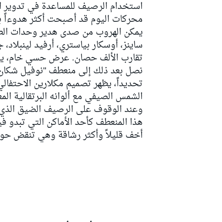
استخدام الرصيف للمساعدة في تدوير الس
محركات اليوم قد أصبحت أكثر هدوءاً بك
يمكن الهروب من صدى هدير وحدات الط
ساينز،
أوسكار بياستري
، أرفيد لينبلاد،
تقارب الألف حصان. عرض حسي خام، يكا
نصل بعد ذلك إلى منعطف "نوفيل شكان" 
تحديداً، يظهر تصميم
مكلارين
الاحتفالي
الشمس الصيفي مع ألوانه البرتقالية المعد
وعند الوقوف على الرصيف الضيق الذي 
أخف قليلاً وأكثر رشاقة وهي تنقض حول