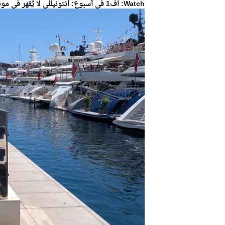
Watch: اف1 في أسبوع: أنتونيللي لا يُقهر في موناكو، استراتيجيات فيراري، حوادث وعقوبات بالجملة وصدمة لـ راسل