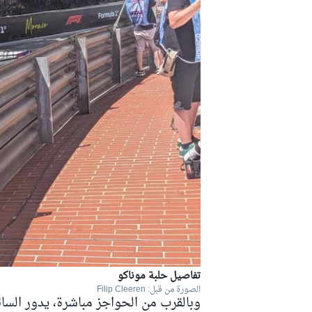
رالي
تفاصيل حلبة موناكو
الصورة من قبل: Filip Cleeren
وبالقرب من الحواجز مباشرة، يدور الس