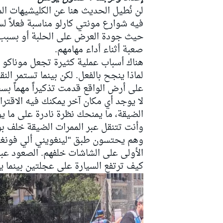
لن نُطيل الحديث هنا عن الكليشيهات الم
فيه شوارع مونتي كارلو مناسبة فعلاً لس
حيث جودة العرض على الحلبة أو بسبب ال
صعبة أثناء أداء مهامهم.
سباقات التحمّل
هناك أسباب عملية كثيرة تجعل موناكو ل
على أرض الواقع قدمت تذكيراً مهماً بسبب وج
لا يوجد أي مكان آخر يمكنك فيه الاقتر
الضيقة، ما يمنحك نظرة نادرة على ما يوا
وأنت تتنقل عبر الممرات الضيقة خلف ب
وهم يحتسون طبق "لينغويني ألي فونغول
الأولى على الشاشات خلفهم. الصعود عبر
كيف ترتفع السيارة على عجلتين بينما 