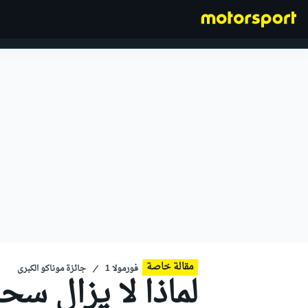
فورمولا 1
مقالة خاصة
فورمولا 1
جائزة موناكو الكبرى
لماذا لا يزال سح