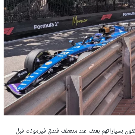
ائقون بسياراتهم بعنف عند منعطف فندق فيرمونت قبل