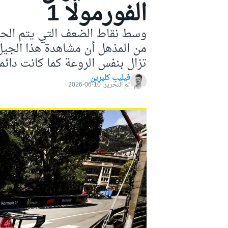
الفورمولا 1
موتو جي بي
من المذهل أن مشاهدة هذا الجيل
تزال بنفس الروعة كما كانت دائماً
فيليب كليرين
تم التحرير:
10-06-2026
فورمولا إي