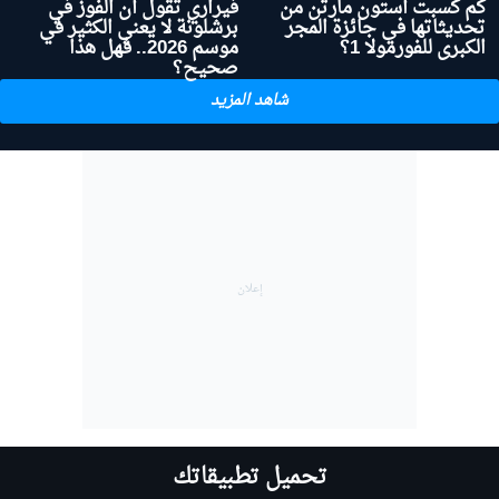
كم كسبت أستون مارتن من
فيراري تقول أن الفوز في
تحديثاتها في جائزة المجر
برشلونة لا يعني الكثير في
الكبرى للفورمولا 1؟
موسم 2026.. فهل هذا
صحيح؟
شاهد المزيد
تحميل تطبيقاتك