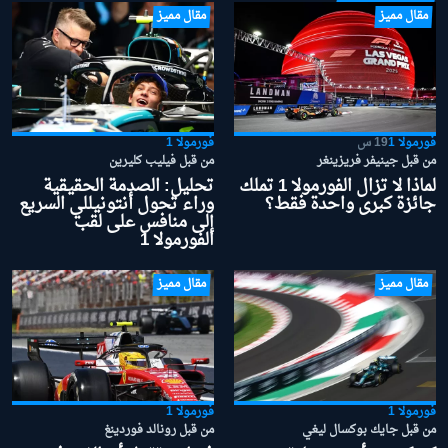
مقال مميز
مقال مميز
فورمولا 1
19 س
فورمولا 1
من قبل جينيفر فريزينغر
من قبل فيليب كليرين
لماذا لا تزال الفورمولا 1 تملك
تحليل: الصدمة الحقيقية
جائزة كبرى واحدة فقط؟
وراء تحول أنتونيللي السريع
إلى منافس على لقب
الفورمولا 1
مقال مميز
مقال مميز
فورمولا 1
فورمولا 1
من قبل جايك بوكسال ليغي
من قبل رونالد فوردينغ