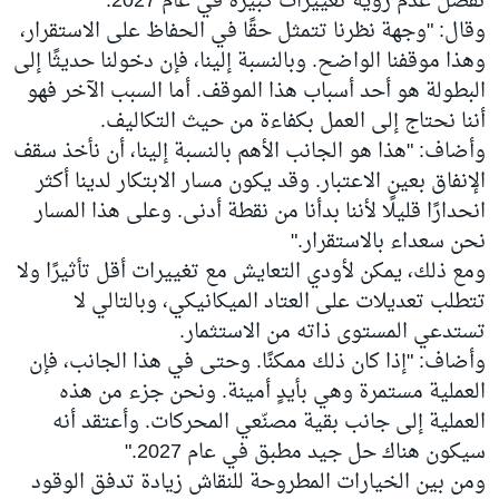
تفضل عدم رؤية تغييرات كبيرة في عام 2027.
وقال: "وجهة نظرنا تتمثل حقًا في الحفاظ على الاستقرار،
وهذا موقفنا الواضح. وبالنسبة إلينا، فإن دخولنا حديثًا إلى
البطولة هو أحد أسباب هذا الموقف. أما السبب الآخر فهو
أننا نحتاج إلى العمل بكفاءة من حيث التكاليف.
وأضاف: "هذا هو الجانب الأهم بالنسبة إلينا، أن نأخذ سقف
الإنفاق بعين الاعتبار. وقد يكون مسار الابتكار لدينا أكثر
انحدارًا قليلًا لأننا بدأنا من نقطة أدنى. وعلى هذا المسار
نحن سعداء بالاستقرار."
ومع ذلك، يمكن لأودي التعايش مع تغييرات أقل تأثيرًا ولا
تتطلب تعديلات على العتاد الميكانيكي، وبالتالي لا
تستدعي المستوى ذاته من الاستثمار.
وأضاف: "إذا كان ذلك ممكنًا. وحتى في هذا الجانب، فإن
العملية مستمرة وهي بأيدٍ أمينة. ونحن جزء من هذه
العملية إلى جانب بقية مصنّعي المحركات. وأعتقد أنه
سيكون هناك حل جيد مطبق في عام 2027."
ومن بين الخيارات المطروحة للنقاش زيادة تدفق الوقود