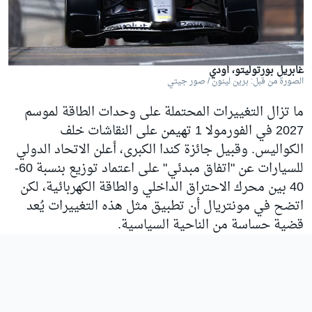
غابريل بورتوليتو، أودي
الصورة من قبل: برين لينون / صور جيتي
ما تزال التغييرات المحتملة على وحدات الطاقة لموسم
2027 في الفورمولا 1 تهيمن على النقاشات خلف
الكواليس. وقبيل جائزة كندا الكبرى، أعلن الاتحاد الدولي
للسيارات عن "اتفاق مبدئي" على اعتماد توزيع بنسبة 60-
40 بين محرك الاحتراق الداخلي والطاقة الكهربائية، لكن
اتضح في مونتريال أن تطبيق مثل هذه التغييرات يُعد
قضية حساسة من الناحية السياسية.