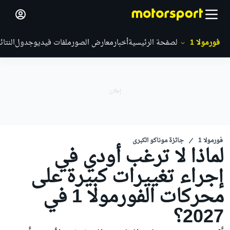
فورمولا 1
الصفحة الرئيسية
أخبار
معارض الصور
ملفات فيديو
جدول
النتائ
فورمولا 1
جائزة موناكو الكبرى
لماذا لا ترغب أودي في
إجراء تغييرات كبيرة على
محركات الفورمولا 1 في
2027؟