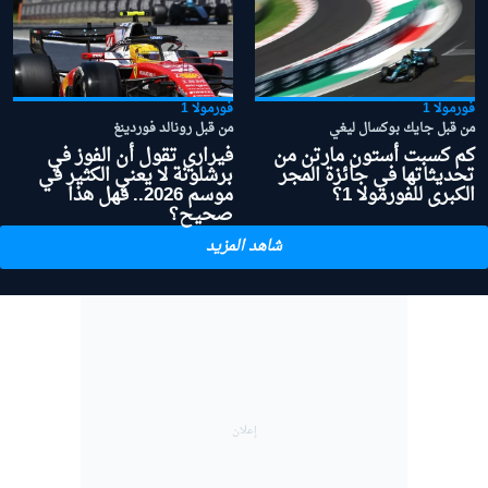
فورمولا 1
فورمولا 1
من قبل جايك بوكسال ليغي
من قبل رونالد فوردينغ
كم كسبت أستون مارتن من
فيراري تقول أن الفوز في
تحديثاتها في جائزة المجر
برشلونة لا يعني الكثير في
الكبرى للفورمولا 1؟
موسم 2026.. فهل هذا
صحيح؟
شاهد المزيد