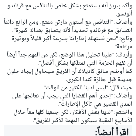
وأكد بيريز أنه يستمتع بشكل خاص بالتنافس مع فرناندو
ألونسو.
وأضاف: "التنافس مع أستون مارتن ممتع. ومن الرائع دائماً
التسابق مع فرناندو تحديداً لأنه يتسابق بعدالة كبيرة".
وتابع: "نحن نستهلك إطاراتنا بسرعة أكبر قليلاً وبوتيرة
مرتفعة".
وأردف: "علينا تحليل هذا الوضع، لكن من المهم جداً أيضاً
أن نفهم الحزمة التي نمتلكها بشكل أفضل".
كما أوضح سائق كاديلاك أن الفريق سيحاول إيجاد حلول
جديدة قبل جائزة كندا الكبرى.
حيث قال: "ليس لدينا الكثير من الوقت".
وأضاف: "إحدى أهم القضايا التي يجب أن نعالجها على
المدى القصير هي تآكل الإطارات".
واختتم: "لدينا بعض الأفكار، لكن جمعها كلها معاً خلال
الأسابيع المقبلة سيكون المهمة الأكبر للفريق".
اقرأ أيضاً: