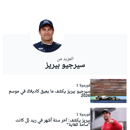
المزيد من
سيرجيو بيريز
فورمولا 1
سيرجيو بيريز يكشف ما يعيق كاديلاك في موسم
2026
فورمولا 1
بيريز يكشف: آخر ستة أشهر في ريد بُل كانت
"سامة للغاية"