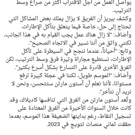
يواصل العمل من أجل الاقتراب أكثر من صراع وسط
الترتيب.
وكشف بيريز أن الفريق لا يزال يملك بعض المشاكل التي
تحتاج إلى حل، خاصة فيما يتعلق بتآكل الإطارات.
وأضاف: "لا زال هناك عمل يجب القيام به في هذا الجانب،
لكنني واثق من أننا نسير في الاتجاه الصحيح".
وتابع: "أحياناً، عندما ننجح في السيطرة على تآكل
الإطارات، نستطيع مجاراة وتيرة فرق وسط الترتيب، لكن
الفرق الأخرى قادرة على التسارع بشكل أسرع بكثير".
وأضاف: "الموسم طويل، لكننا في عجلة كبيرة لرفع
مستوانا، لأننا نعلم أن أستون مارتن ستتحسن، ونحن لا
نريد أن نتأخر".
وتُعد أستون مارتن من الفرق التي تنافسها كاديلاك، وقد
كانت خلال السنوات الأخيرة من الفرق المعتادة على
تسجيل النقاط، رغم بدايتها الضعيفة هذا الموسم، بعدما
حققت ثماني منصات تتويج في 2023.