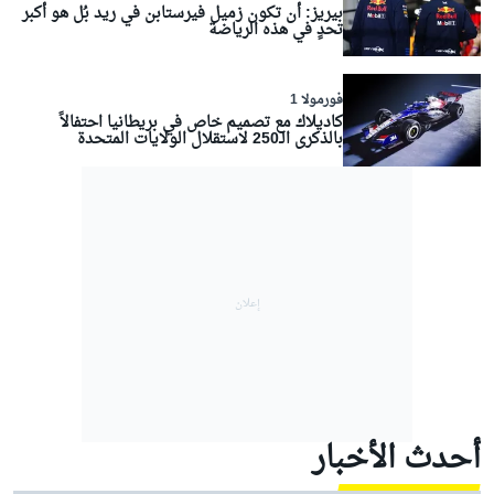
بيريز: أن تكون زميل فيرستابن في ريد بُل هو أكبر
تحدٍ في هذه الرياضة
فورمولا 1
كاديلاك مع تصميم خاص في بريطانيا احتفالاً
بالذكرى الـ250 لاستقلال الولايات المتحدة
أحدث الأخبار