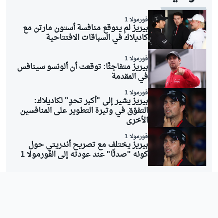
فورمولا 1
بيريز لم يتوقع منافسة أستون مارتن مع
كاديلاك في السباقات الافتتاحية
فورمولا 1
بيريز متفاجئًا: توقعت أن ألونسو سينافس
في المقدمة
فورمولا 1
بيريز يشير إلى "أكبر تحدٍ" لكاديلاك:
التفوّق في وتيرة التطوير على المنافسين
الأخرى
فورمولا 1
بيريز يختلف مع تصريح أندريتي حول
كونه "صدئًا" عند عودته إلى الفورمولا 1