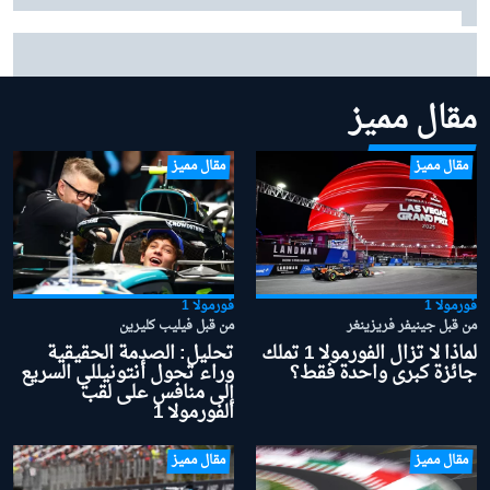
بينوتو يردّ على شائعات ساينز وبياسـتري: "نحن سعداء
بتشكيلتنا الحالية"
مقال مميز
مقال مميز
مقال مميز
فورمولا 1
فورمولا 1
من قبل جينيفر فريزينغر
من قبل فيليب كليرين
لماذا لا تزال الفورمولا 1 تملك
تحليل: الصدمة الحقيقية
جائزة كبرى واحدة فقط؟
وراء تحول أنتونيللي السريع
إلى منافس على لقب
الفورمولا 1
مقال مميز
مقال مميز