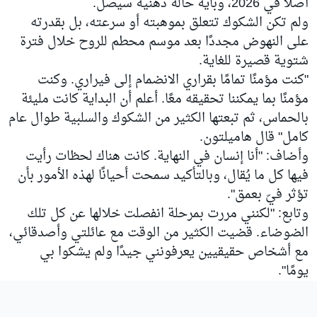
أصلًا في 2026، وبأية حالة ذهنية سيصل.
ولم تكن الشكوك تتعلق بموهبته أو سرعته، بل بقدرته
على النهوض مجددًا بعد موسم محطم للروح خلال فترة
شتوية قصيرة للغاية.
"كنت مؤمنًا تمامًا بقراري الانضمام إلى فيراري. وكنت
مؤمنًا بما يمكننا تحقيقه معًا. أعلم أن البداية كانت مليئة
بالحماس، ثم تبعتها الكثير من الشكوك والسلبية طوال عام
كامل" قال هاميلتون.
وأضاف: "أنا إنسان في النهاية. كانت هناك لحظات رأيت
فيها كل ما يُقال، وبالتأكيد سمحت أحيانًا لهذه الأمور بأن
تؤثر فيّ بعمق".
وتابع: "لكنني مررت بمرحلة انفصلت خلالها عن كل تلك
الضوضاء. قضيت الكثير من الوقت مع عائلتي وأصدقائي،
مع أشخاص حقيقيين يعرفونني جيدًا ولم يشكوا بي
يومًا".