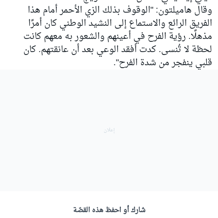
وقال هاميلتون: "الوقوف بذلك الزي الأحمر أمام هذا
الفريق الرائع والاستماع إلى النشيد الوطني كان أمرًا
مذهلًا. رؤية الفرح في أعينهم والشعور به معهم كانت
لحظة لا تُنسى. كدت أفقد الوعي بعد أن عانقتهم. كان
قلبي ينفجر من شدة الفرح".
شارك أو احفظ هذه القصّة