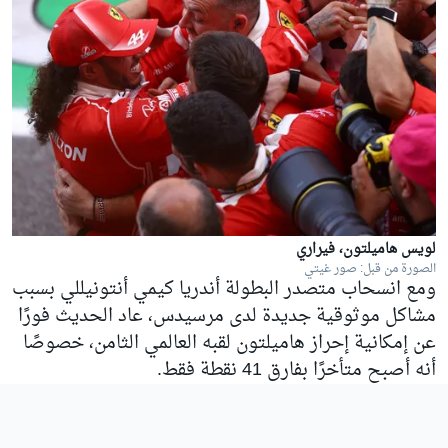
لويس هاميلتون، فيراري
الصورة من قبل: صور غيتي
ومع انسحاب متصدر البطولة أندريا كيمي أنتونيللي بسبب
مشاكل موثوقية جديدة لدى مرسيدس، عاد الحديث فورًا
عن إمكانية إحراز هاميلتون لقبه العالمي الثامن، خصوصًا
أنه أصبح متأخرًا بفارق 41 نقطة فقط.