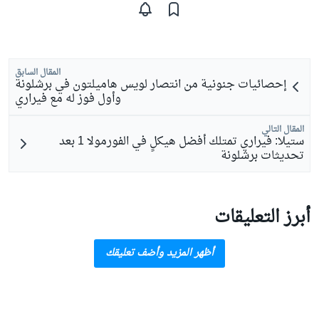
المقال السابق
إحصائيات جنونية من انتصار لويس هاميلتون في برشلونة
وأول فوز له مع فيراري
المقال التالي
ستيلا: فيراري تمتلك أفضل هيكلٍ في الفورمولا 1 بعد
تحديثات برشلونة
أبرز التعليقات
أظهر المزيد وأضف تعليقك