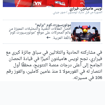
لويس هاميلتون، فيراري
الصورة من قبل: مارك تومسون / صور جيتي
موتورسبورت.كوم "برايم"
أفضل المقالات التقنية والتحليلات المميّزة من
عالم المحركات على موقع "موتورسبورت.كوم"
باللّغة العربية.
في مشاركته الحادية والثلاثين في سباق جائزة كبرى مع
فيراري، نجح لويس هاميلتون أخيرًا في قيادة الحصان
الجامح إلى أعلى درجات منصة التتويج، محققًا أول
انتصار له في الفورمولا 1 منذ عامين كاملين، والفوز رقم
106 في مسيرته.