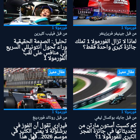
فورمولا 1
فورمولا 1
من قبل جينيفر فريزينغر
من قبل فيليب كليرين
لماذا لا تزال الفورمولا 1 تملك
تحليل: الصدمة الحقيقية
جائزة كبرى واحدة فقط؟
وراء تحول أنتونيللي السريع
إلى منافس على لقب
الفورمولا 1
مقال مميز
مقال مميز
فورمولا 1
فورمولا 1
من قبل جايك بوكسال ليغي
من قبل رونالد فوردينغ
كم كسبت أستون مارتن من
فيراري تقول أن الفوز في
تحديثاتها في جائزة المجر
برشلونة لا يعني الكثير في
الكبرى للفورمولا 1؟
موسم 2026.. فهل هذا