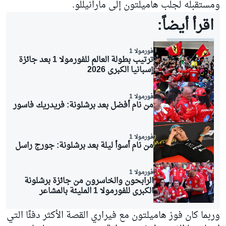
ومستقبله لجلب هاميلتون إلى مارانيللو.
اقرأ أيضاً:
فورمولا 1
ترتيب بطولة العالم للفورمولا 1 بعد جائزة
إسبانيا الكبرى 2026
فورمولا 1
من نام أفضل بعد برشلونة: فريدريك فاسور
فورمولا 1
من نام أسوأ ليلة بعد برشلونة: جورج راسل
فورمولا 1
الرابحون والخاسرون من جائزة برشلونة
الكبرى للفورمولا 1 المليئة بالمشاعر
وربما كان فوز هاميلتون مع فيراري القصة الأكثر دفئًا التي