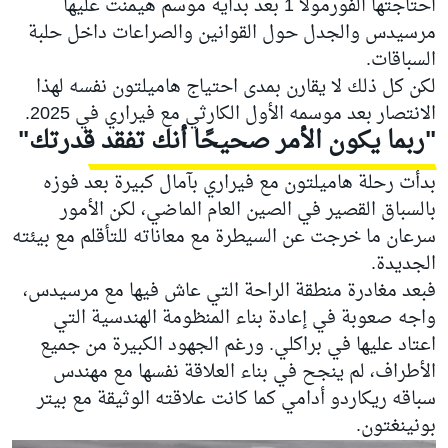
احتاجتها الفورمولا 1 بعد بداية موسم هيمنت عليها
مرسيدس والجدل حول القوانين والصراعات داخل حلبة
السباقات.
لكن كل ذلك لا يقارن بمدى احتياج هاميلتون نفسه لهذا
الانتصار بعد موسمه الأول الكارثي مع فيراري في 2025.
"ربما يكون الأمر صحيحًا أنك تفقد قدرتك"
بدأت رحلة هاميلتون مع فيراري بآمال كبيرة بعد فوزه
بالسباق القصير في الصين العام الماضي، لكن الأمور
سرعان ما خرجت عن السيطرة مع معاناته للتأقلم مع بيئته
الجديدة.
فبعد مغادرة منطقة الراحة التي عاش فيها مع مرسيدس،
واجه صعوبة في إعادة بناء المنظومة الهندسية التي
اعتاد عليها في براكلي. ورغم الجهود الكبيرة من جميع
الأطراف، لم ينجح في بناء العلاقة نفسها مع مهندس
سباقه ريكاردو أدامي كما كانت علاقته الوثيقة مع بيتر
بونينغتون.