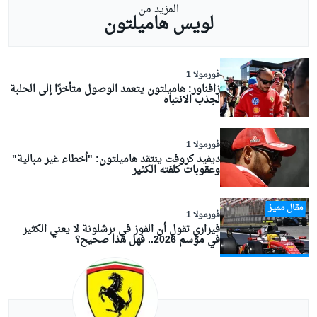
المزيد من
لويس هاميلتون
فورمولا 1
زافناور: هاميلتون يتعمد الوصول متأخرًا إلى الحلبة
لجذب الانتباه
فورمولا 1
ديفيد كروفت ينتقد هاميلتون: "أخطاء غير مبالية"
وعقوبات كلفته الكثير
مقال مميز
فورمولا 1
فيراري تقول أن الفوز في برشلونة لا يعني الكثير
في موسم 2026.. فهل هذا صحيح؟