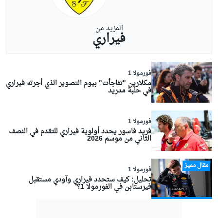
المزيد من
فيراري
فورمولا 1
مكلارين "تفاجأت" بيوم التصوير الذي أجرته فيراري
في حلبة مدريد
فورمولا 1
فريد فاسور يحدد أولوية فيراري للتقدم في النصف
الثاني من موسم 2026
مقال مميز
فورمولا 1
تحليل: كيف ستحدد فيراري وآودي مستقبل
فيرستابن في الفورمولا 1؟