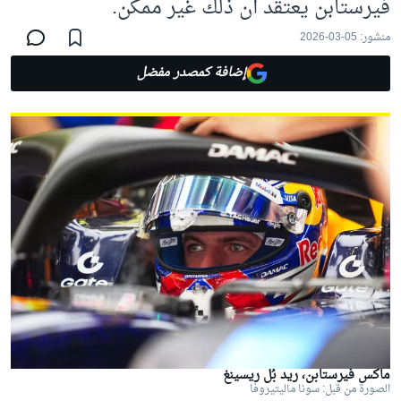
فيرستابن يعتقد أن ذلك غير ممكن.
منشور:
05-03-2026
إضافة كمصدر مفضل
ماكس فيرستابن، ريد بُل ريسينغ
الصورة من قبل: سونا ماليتيروفا