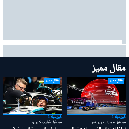
بينوتو يردّ على شائعات ساينز وبياسـتري: "نحن سعداء
بتشكيلتنا الحالية"
مقال مميز
مقال مميز
مقال مميز
فورمولا 1
فورمولا 1
من قبل جينيفر فريزينغر
من قبل فيليب كليرين