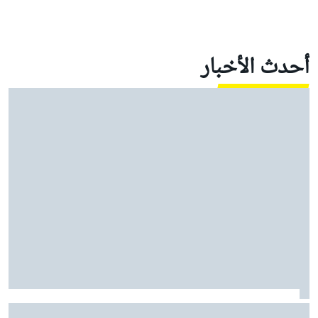
أحدث الأخبار
موتو جي بي: مارتين يقود أبريليا إلى ثلاثية في السباق