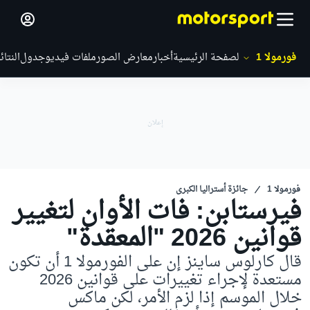
فورمولا 1
الصفحة الرئيسية
أخبار
معارض الصور
ملفات فيديو
جدول
النتائ
فورمولا 1
جائزة أستراليا الكبرى
فيرستابن: فات الأوان لتغيير
قوانين 2026 "المعقدة"
قال كارلوس ساينز إن على الفورمولا 1 أن تكون
مستعدة لإجراء تغييرات على قوانين 2026
خلال الموسم إذا لزم الأمر، لكن ماكس