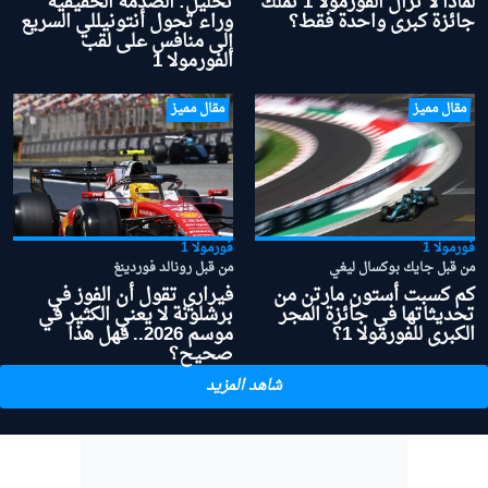
لماذا لا تزال الفورمولا 1 تملك
تحليل: الصدمة الحقيقية
جائزة كبرى واحدة فقط؟
وراء تحول أنتونيللي السريع
إلى منافس على لقب
الفورمولا 1
مقال مميز
مقال مميز
فورمولا 1
فورمولا 1
من قبل جايك بوكسال ليغي
من قبل رونالد فوردينغ
كم كسبت أستون مارتن من
فيراري تقول أن الفوز في
تحديثاتها في جائزة المجر
برشلونة لا يعني الكثير في
الكبرى للفورمولا 1؟
موسم 2026.. فهل هذا
صحيح؟
شاهد المزيد