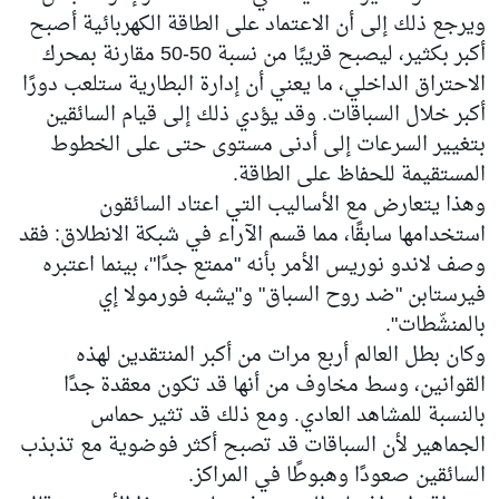
ويرجع ذلك إلى أن الاعتماد على الطاقة الكهربائية أصبح
أكبر بكثير، ليصبح قريبًا من نسبة 50-50 مقارنة بمحرك
الاحتراق الداخلي، ما يعني أن إدارة البطارية ستلعب دورًا
أكبر خلال السباقات. وقد يؤدي ذلك إلى قيام السائقين
بتغيير السرعات إلى أدنى مستوى حتى على الخطوط
المستقيمة للحفاظ على الطاقة.
وهذا يتعارض مع الأساليب التي اعتاد السائقون
استخدامها سابقًا، مما قسم الآراء في شبكة الانطلاق: فقد
وصف لاندو نوريس الأمر بأنه "ممتع جدًا"، بينما اعتبره
فيرستابن "ضد روح السباق" و"يشبه فورمولا إي
بالمنشّطات".
وكان بطل العالم أربع مرات من أكبر المنتقدين لهذه
القوانين، وسط مخاوف من أنها قد تكون معقدة جدًا
بالنسبة للمشاهد العادي. ومع ذلك قد تثير حماس
الجماهير لأن السباقات قد تصبح أكثر فوضوية مع تذبذب
السائقين صعودًا وهبوطًا في المراكز.