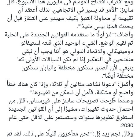
ومع اقتراب افتتاح الموسم في ملبورن هذا الأسبوع، قال
ساينز: "الأمر قد يسير في الاتجاهين. لذلك أعتقد أن
تقييمه أو محاولة التنبؤ بكيف سيبدو على التلفاز قبل أن
يحدث فعليًا ليس مفيدًا".
وأضاف: "لنرَ أولًا ما ستقدمه القوانين الجديدة على الحلبة
ثم نقيم الوضع. الشيء الوحيد الذي قلته لستيفانو
دومينيكالي والاتحاد الدولي هو أننا يجب أن نبقى
منفتحين في التفكير إذا لم تكن السباقات الأولى كما
ينبغي. لأن الصين ستكون مختلفة واليابان ستكون
مختلفة أيضًا".
وأكمل: "دعونا نشاهد مثالين أو ثلاثة، وإذا كان هناك خطأ
واضح أو مشكلة، فآمل أن نتمكن من تغييرها."
وعندما طُرحت تصريحات ساينز على فيرستابن، قلل من
احتمال حدوث تغييرات، مشيرًا إلى أن القوانين الجديدة
استغرق تطويرها سنوات وستستمر على الأقل حتى عام
2030.
وقال نجم ريد بُل: "نحن متأخرون قليلًا على ذلك. لقد تم