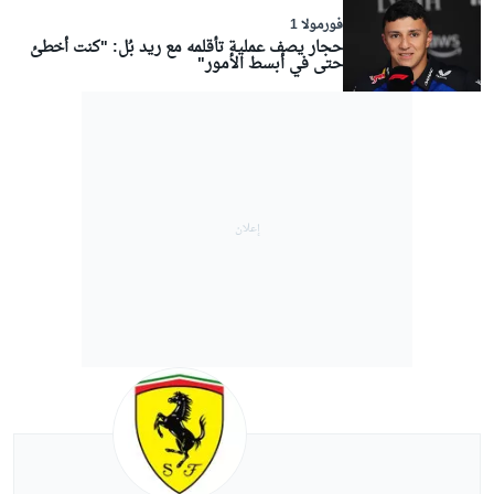
فورمولا 1
حجار يصف عملية تأقلمه مع ريد بُل: "كنت أخطئ
حتى في أبسط الأمور"