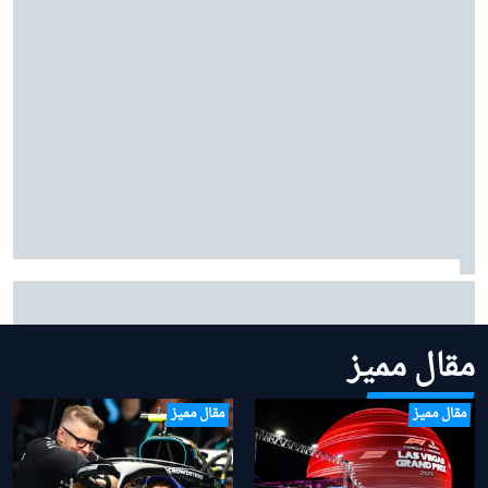
بينوتو يردّ على شائعات ساينز وبياسـتري: "نحن سعداء
بتشكيلتنا الحالية"
مقال مميز
مقال مميز
مقال مميز