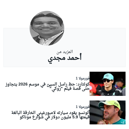
المزيد من
أحمد مجدي
فورمولا 1
كولتارد: حظ راسل السيئ في موسم 2026 يتجاوز
حتى قصة فيلم "روكي"
فورمولا 1
ألونسو يقود سيارته لامبورغيني الخارقة البالغة
قيمتها 5.9 مليون دولار في شوارع موناكو