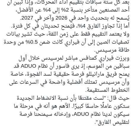
بعد كل ستة سباقات بتقييم أداء المحركات، وإذا تبين أن
أحد المصنعين متأخر بنسبة 2% إلى 4% عن الأفضل،
يُسمح له بتحديث واحد في 2026 وآخر في 2027.
أما إذا تجاوز الفارق 4%، فيُمنح تحديثان في كل فترة.
ولا يعتمد التقييم فقط على زمن اللفة، حيث تشير بيانات
تصفيات الصين إلى أن فيراري كانت ضمن 0.5% من وحدة
طاقة مرسيدس.
وبرزت فيراري كمنافس مباشر لمرسيدس خلال أول
سباقين من الموسم، إذ يرى فاسور أن نظام ADUO قد
يمنح فريق مارانيللو فرصة حقيقية لسد الفجوة، خاصة
وأن مرسيدس تمتلك أفضلية واضحة في السرعات على
الخطوط المستقيمة.
حيث قال: "لست مقتنعًا بأن نسبة الانضغاط الجديدة
ستكون عاملًا حاسمًا كبيرًا. الأهم هو أنه في مرحلة ما
سيكون لدينا نظام ADUO، وإدخاله سيمنحنا فرصة
لتقليص الفارق".