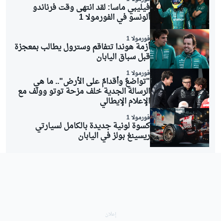
فيليبي ماسا: لقد انتهى وقت فرناندو
ألونسو في الفورمولا 1
فورمولا 1
أزمة هوندا تتفاقم وسترول يطالب بمعجزة
قبل سباق اليابان
فورمولا 1
"تواضعٌ وأقدامٌ على الأرض".. ما هي
الرسالة الجدية خلف مزحة توتو وولف مع
الإعلام الإيطالي
فورمولا 1
كسوة لونية جديدة بالكامل لسيارتي
ريسينغ بولز في اليابان