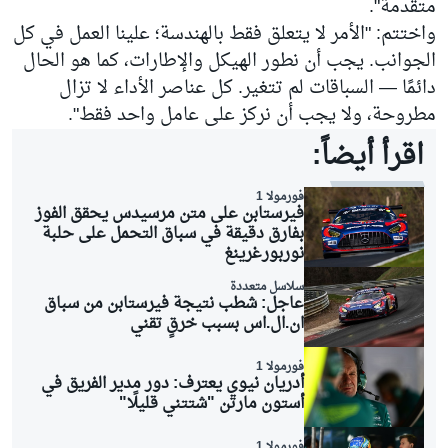
متقدمة".
واختتم: "الأمر لا يتعلق فقط بالهندسة؛ علينا العمل في كل
الجوانب. يجب أن نطور الهيكل والإطارات، كما هو الحال
دائمًا — السباقات لم تتغير. كل عناصر الأداء لا تزال
مطروحة، ولا يجب أن نركز على عامل واحد فقط".
اقرأ أيضاً:
فورمولا 1
فيرستابن على متن مرسيدس يحقق الفوز
بفارق دقيقة في سباق التحمل على حلبة
نوربورغرينغ
سلاسل متعددة
عاجل: شطب نتيجة فيرستابن من سباق
ان.ال.اس بسبب خرقٍ تقني
فورمولا 1
أدريان نيوي يعترف: دور مدير الفريق في
أستون مارتن "شتتني قليلًا"
فورمولا 1