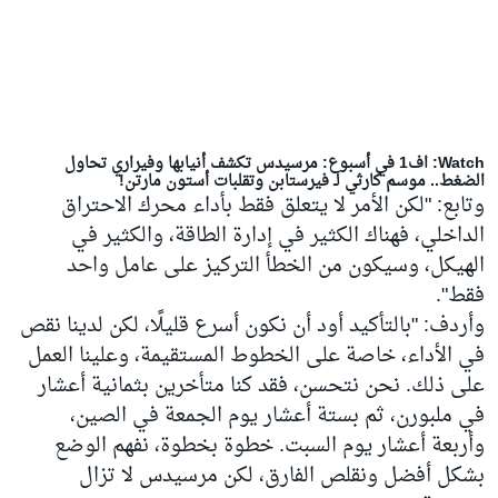
Watch: اف1 في أسبوع: مرسيدس تكشف أنيابها وفيراري تحاول
الضغط.. موسم كارثي لـ فيرستابن وتقلبات أستون مارتن!
وتابع: "لكن الأمر لا يتعلق فقط بأداء محرك الاحتراق
الداخلي، فهناك الكثير في إدارة الطاقة، والكثير في
الهيكل، وسيكون من الخطأ التركيز على عامل واحد
فقط".
وأردف: "بالتأكيد أود أن نكون أسرع قليلًا، لكن لدينا نقص
في الأداء، خاصة على الخطوط المستقيمة، وعلينا العمل
على ذلك. نحن نتحسن، فقد كنا متأخرين بثمانية أعشار
في ملبورن، ثم بستة أعشار يوم الجمعة في الصين،
وأربعة أعشار يوم السبت. خطوة بخطوة، نفهم الوضع
بشكل أفضل ونقلص الفارق، لكن مرسيدس لا تزال