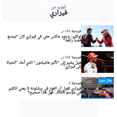
المزيد من
فيراري
فورمولا 1
18 س
لوكلير: وجود ماكس معي في فيراري كان "ليصنع
قصة رائعة"
فورمولا 1
18 س
هيل يشير إلى "تأثير هاميلتون" الذي أعاد "الحياة
إلى فيراري"
مقال مميز
فورمولا 1
فيراري تقول أن الفوز في برشلونة لا يعني الكثير
في موسم 2026.. فهل هذا صحيح؟