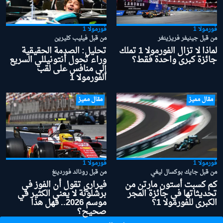
فورمولا 1
فورمولا 1
من قبل جينيفر فريزينغر
من قبل فيليب كليرين
لماذا لا تزال الفورمولا 1 تملك
تحليل: الصدمة الحقيقية
جائزة كبرى واحدة فقط؟
وراء تحول أنتونيللي السريع
إلى منافس على لقب
الفورمولا 1
مقال مميز
مقال مميز
فورمولا 1
فورمولا 1
من قبل جايك بوكسال ليغي
من قبل رونالد فوردينغ
كم كسبت أستون مارتن من
فيراري تقول أن الفوز في
تحديثاتها في جائزة المجر
برشلونة لا يعني الكثير في
الكبرى للفورمولا 1؟
موسم 2026.. فهل هذا
صحيح؟