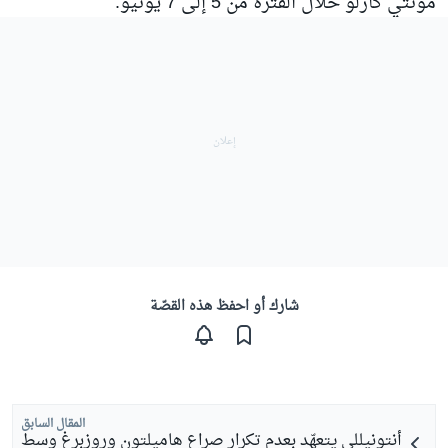
مونتي كارلو خلال الفترة من 5 إلى 7 يونيو.
شارك أو احفظ هذه القصّة
المقال السابق
أنتونيللي يتعهّد بعدم تكرار صراع هاميلتون وروزبرغ وسط