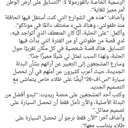
الرسمية الخاصة بالفورمولا 1: "التسابق على أرض الوطن
أمر مميز للغاية".
وأضاف: "هذه هي الشوارع التي كنت أستقل فيها الحافلة
منذ طفولتي، وهناك شيء مختلف دائمًا في موناكو".
وأكمل: "على الحلبة، أيًّا كان المنعطف الذي أتواجد فيه،
لدي قصة من طفولتي أو من الفترة التي بدأت فيها
التسابق. هناك قصة شخصية في كل مكان تقريبًا حول
الحلبة، ولهذا السبب تمثل لي شيئًا مميزًا جدًا".
وسارع المشجعون إلى التعبير عن آرائهم بشأن البدلة
الجديدة، حيث أعرب كثيرون عن أملهم في أن تحصل
سيارة "اس.اف-26" أيضًا على طلاء خاص يتماشى مع
التصميم الجديد.
وكتب أحد المشجعين على منصة ريديت: "تبدو أفضل من
البدلة الأصلية، والآن نأمل فقط أن تحصل السيارة على
تصميم مماثل."
وأضاف آخر: "الآن فقط نرجو أن تحصل السيارة على
طلاء يتناسب معها!".