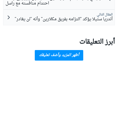
احتدام منافسته مع راسل
المقال التالي
أندريا ستيلا يؤكد "التزامه بفريق مكلارين" وأنه "لن يغادر"
أبرز التعليقات
أظهر المزيد وأضف تعليقك