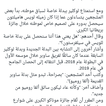
ومع استمتاع لوكلير ببدلة خاصة لسباق موطنه، بدأ بعض
المشجعين يتساءلون عما إذا كان زميله لويس هاميلتون
سيحصل بدوره على تصميم خاص لموطنه خلال جائزة
بريطانيا الكبرى.
وقال أحدهم: "هل يعني هذا أننا سنحصل على بدلة خاصة
للويس في سيلفرستون؟".
وأشار آخرون إلى التشابه بين البدلة الجديدة وبدلة لوكلير
السابقة عندما كان سائقًا لفريق ساوبر خلال موسمه الأول
في البطولة عام 2018، قبل انتقاله إلى الحصان الجامح
في عام 2019.
وكتب أحد المشجعين: "بصراحة، تبدو مثل بدلة ساوبر
القديمة (ألفا روميو)".
وأضاف آخر: "وكأنه عاد ليكون سائق ألفا روميو من
جديد".
ومن المقرر أن تُقام جائزة موناكو الكبرى على شوارع