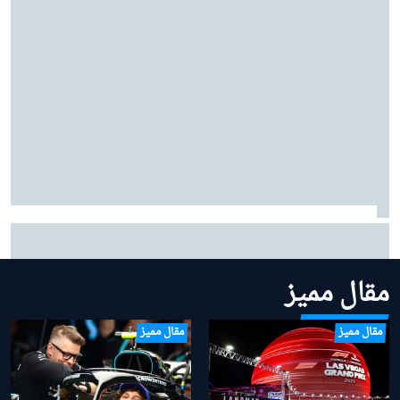
بينوتو يردّ على شائعات ساينز وبياسـتري: "نحن سعداء
بتشكيلتنا الحالية"
مقال مميز
مقال مميز
مقال مميز