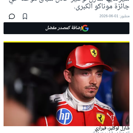
جائزة موناكو الكبرى.
منشور:
01-06-2026
إضافة كمصدر مفضل
شارل لوكلير، فيراري