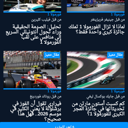
فورمولا 1
فورمولا 1
من قبل جينيفر فريزينغر
من قبل فيليب كليرين
لماذا لا تزال الفورمولا 1 تملك
تحليل: الصدمة الحقيقية
جائزة كبرى واحدة فقط؟
وراء تحول أنتونيللي السريع
إلى منافس على لقب
الفورمولا 1
مقال مميز
مقال مميز
فورمولا 1
فورمولا 1
من قبل جايك بوكسال ليغي
من قبل رونالد فوردينغ
كم كسبت أستون مارتن من
فيراري تقول أن الفوز في
تحديثاتها في جائزة المجر
برشلونة لا يعني الكثير في
الكبرى للفورمولا 1؟
موسم 2026.. فهل هذا
صحيح؟
شاهد المزيد