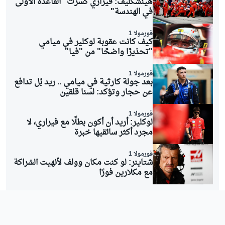
هينشكليف: فيراري كسرت "القاعدة الأولى
في الهندسة"
فورمولا 1
كيف كانت عقوبة لوكلير في ميامي
"تحذيرًا واضحًا" من "فيا"
فورمولا 1
بعد جولة كارثية في ميامي .. ريد بُل تدافع
عن حجار وتؤكد: لسنا قلقين
فورمولا 1
لوكلير: أريد أن أكون بطلًا مع فيراري، لا
مجرد أكثر سائقيها خبرة
فورمولا 1
شتاينر: لو كنت مكان وولف لأنهيت الشراكة
مع مكلارين فورًا