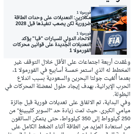
فورمولا 1
مكلارين: التعديلات على وحدات الطاقة
ضرورية لكن يصعب تنفيذها قبل 2028
فورمولا 1
الاتحاد الدولي للسيارات "فيا" يؤكد
التعديلات الجديدة على قوانين محركات
الفورمولا 1
وعُقدت أربعة اجتماعات على الأقل خلال التوقف غير
المخطط له الذي استمر خمسة أسابيع في الفورمولا 1،
بعدما أُلغيت جولتا البحرين والسعودية بسبب اندلاع
الحرب الإيرانية، بهدف إيجاد حلول لمعضلة المحركات في
البطولة.
وفي البداية، تم الاتفاق على تعديلات فورية قبل جائزة
ميامي الكبرى. حيث تمت زيادة حد "السوبر كليبينغ" من
250 كيلوواط إلى 350 كيلوواط، حتى يتمكن السائقون
من استعادة المزيد من الطاقة أثناء الضغط الكامل على