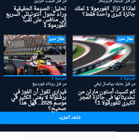
من قبل جينيفر فريزينغر
من قبل فيليب كليرين
لماذا لا تزال الفورمولا 1 تملك
تحليل: الصدمة الحقيقية
جائزة كبرى واحدة فقط؟
وراء تحول أنتونيللي السريع
إلى منافس على لقب
الفورمولا 1
مقال مميز
مقال مميز
فورمولا 1
فورمولا 1
من قبل جايك بوكسال ليغي
من قبل رونالد فوردينغ
كم كسبت أستون مارتن من
فيراري تقول أن الفوز في
تحديثاتها في جائزة المجر
برشلونة لا يعني الكثير في
الكبرى للفورمولا 1؟
موسم 2026.. فهل هذا
صحيح؟
شاهد المزيد