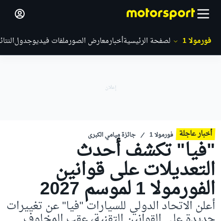
فورمولا 1
الصفحة الرئيسية
أخبار
معارض الصور
ملفات فيديو
جدول
النتائ
أخبار عاجلة
فورمولا 1
جائزة ميامي الكبرى
"فيا" تكشف أحدث
التعديلات على قوانين
الفورمولا 1 لموسم 2027
أعلن الاتحاد الدولي للسيارات "فيا" عن تغييرات
جديدة على القوانين التقنية، عقب المخاوف