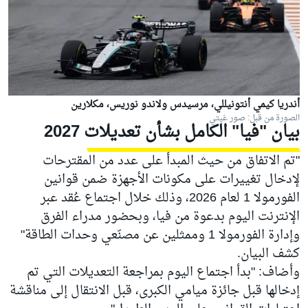
أندريا كيمي أنتونيللي، مرسيدس ولاندو نوريس، مكلارين
الصورة من قبل: صور غيتي
بيان "فيا" الكامل بشأن تعديلات 2027
"تم الاتفاق من حيث المبدأ على عدد من المقترحات
لإدخال تغييرات على مكونات الأجهزة ضمن قوانين
الفورمولا 1 لعام 2026، وذلك خلال اجتماع عُقد عبر
الإنترنت اليوم بدعوة من فيا، وبحضور مدراء الفرق
وإدارة الفورمولا 1 وممثلين عن مصنّعي وحدات الطاقة"
كشف البيان.
وأضاف: "بدأ اجتماع اليوم بمراجعة التعديلات التي تم
إدخالها قبل جائزة ميامي الكبرى، قبل الانتقال إلى مناقشة