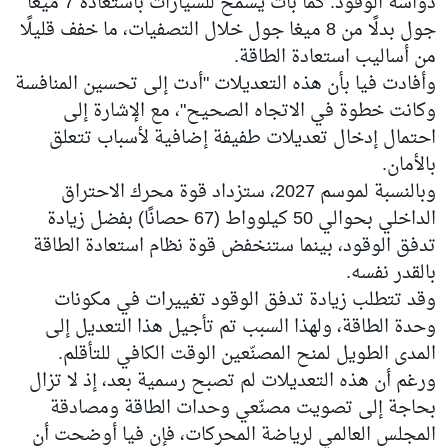
دواسة الوقود. كما بات يُسمح للسيارات باستعادة 7 ميغا
جول بدلًا من 8 ميغا جول خلال التصفيات، ما خفف قليلًا
من أساليب استعادة الطاقة.
وأفادت فيا بأن هذه التعديلات "أدت إلى تحسين المنافسة
وكانت خطوة في الاتجاه الصحيح"، مع الإشارة إلى
احتمال إدخال تعديلات طفيفة إضافية لأسباب تتعلق
بالأمان.
وبالنسبة لموسم 2027، ستزداد قوة محرك الاحتراق
الداخلي بحوالي 50 كيلوواط (67 حصانًا) بفضل زيادة
تدفق الوقود، بينما ستنخفض قوة نظام استعادة الطاقة
بالقدر نفسه.
وقد تتطلب زيادة تدفق الوقود تغييرات في مكونات
وحدة الطاقة، ولهذا السبب تم تأجيل هذا التعديل إلى
المدى الطويل لمنح المصنّعين الوقت الكافي للتأقلم.
ورغم أن هذه التعديلات لم تصبح رسمية بعد، إذ لا تزال
بحاجة إلى تصويت مصنّعي وحدات الطاقة ومصادقة
المجلس العالمي لرياضة المحركات، فإن فيا أوضحت أن