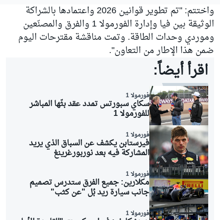
واختتم: "تم تطوير قوانين 2026 واعتمادها بالشراكة
الوثيقة بين فيا وإدارة الفورمولا 1 والفرق والمصنّعين
وموردي وحدات الطاقة. وتمت مناقشة مقترحات اليوم
ضمن هذا الإطار من التعاون".
اقرأ أيضاً:
فورمولا 1
سكاي سبورتس تمدد عقد بثّها المباشر
للفورمولا 1
فورمولا 1
فيرستابن يكشف عن السباق الذي يريد
المشاركة فيه بعد نوربورغرينغ
فورمولا 1
مكلارين: جميع الفرق ستدرس تصميم
جانب سيارة ريد بُل "عن كثب"
فورمولا 1