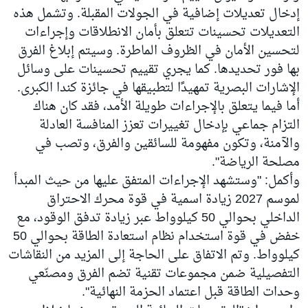
إدخال تعديلات إضافية في الجولات المقبلة. وتشمل هذه
التعديلات تحسينات تتعلق بأمان الانطلاقات وإجراءات
لتحسين الأمان في الظروف الماطرة. وسيتم إبلاغ الفرق
بها فور تحديدها. كما يجري تقييم تحسينات على وسائل
الإشارات البصرية تمهيدًا لتطبيقها في جائزة كندا الكبرى.
أما فيما يتعلق بالإجراءات طويلة الأمد، فقد كان هناك
التزام جماعي بإدخال تغييرات تعزز المنافسة العادلة
والآمنة، وتكون مفهومة للسائقين والفرق، وتصب في
مصلحة الرياضة".
وأكمل: "وستشهد الإجراءات المتفق عليها من حيث المبدأ
لموسم 2027 زيادة اسمية في قوة محرك الاحتراق
الداخلي بحوالي 50 كيلوواط عبر زيادة تدفق الوقود، مع
خفض في قوة استخدام نظام استعادة الطاقة بحوالي 50
كيلوواط. وتم الاتفاق على الحاجة إلى المزيد من النقاشات
التفصيلية ضمن مجموعات تقنية تضم الفرق ومصنّعي
وحدات الطاقة قبل اعتماد الحزمة النهائية".