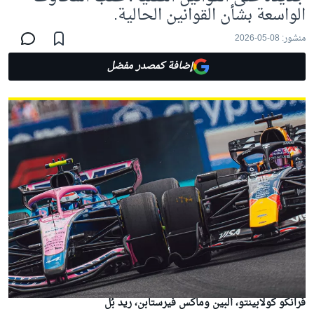
الواسعة بشأن القوانين الحالية.
منشور:
08-05-2026
إضافة كمصدر مفضل
فرانكو كولابينتو، ألبين وماكس فيرستابن، ريد بُل