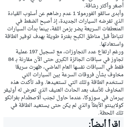
أصغر وأكثر رشاقة.
وأبدى سائقو الفورمولا 1 عدم رضاهم عن أسلوب القيادة
الذي تفرضه السيارات الجديدة، إذ أصبح الضغط في
المنعطفات السريعة يضر بزمن اللفة، بينما بدأت السيارات
تتباطأ قبل مناطق الكبح بفترة طويلة بهدف توفير الطاقة
واستعادتها.
ورغم ارتفاع عدد التجاوزات، مع تسجيل 197 عملية
تجاوز في سباقات الجائزة الكبرى حتى الآن مقارنة بـ 84
فقط في السباقات نفسها العام الماضي، ظهرت سريعًا
مخاوف بشأن فروقات السرعة بين السيارات التي
تستخدم الطاقة وتلك التي تستعيدها. وقد تأكدت هذه
المخاوف للأسف بعد الحادث العنيف الذي تعرض له أوليفر
بيرمان في سوزوكا، عندما حاول تجنب الاصطدام بفرانكو
كولابينتو الأبطأ والذي لم يكن حتى يستعيد الطاقة في
تلك اللحظة.
اقرأ أيضاً: