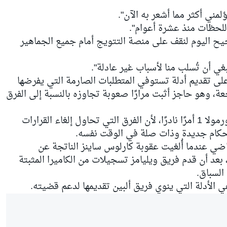
ؤلمني أكثر مما أشعر به الآن".
لحظات منذ عشرة أعوام".
يح اليوم لنقف على منصة التتويج أمام جميع الجماهير
غي أن تُسلب منا لأسباب غير عادلة".
لى تقديم أدلة تستوفي المتطلبات الصارمة التي يفرضها
ة، وهو حاجز أثبت مرارًا صعوبة تجاوزه بالنسبة إلى الفرق
ويُعد نجاح طلبات حق المراجعة في الفورمولا 1 أمرًا نادرًا، لأن الفرق التي تحاول إلغاء القرارات
 الحكام جديدة وذات صلة في الوقت نفسه.
اضي عندما أُلغيت عقوبة كارلوس ساينز الناتجة عن
بعد أن قدم فريق
ويليامز
تسجيلات من الكاميرا المثبتة
السباق.
 الأدلة التي ينوي فريق ألبين تقديمها لدعم قضيته.