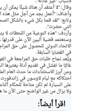
لأسباب "غير عادلة".
وقال: "لا أعتقد أن هناك شيئًا يمكن أن ي
وأضاف: "أعمل بجد من أجل مثل هذه ال
وتابع: "لقد قمنا بكل شيء بالشكل الصح
التي حضرت".
وأردف: "هذه النوعية من اللحظات لا ينب
وستعتمد قضية ألبين الآن على قدرتها ع
الاتحاد الدولي للحصول على حق المراجع
في القضايا السابقة.
غالبًا ما تفشل في تقديم أدلة يعتبرها
ومن أبرز الاستثناءات ما حدث العام الم
احتكاكه مع
ليام لاوسون
في زاندفورت، 
على السيارة لم تكن متاحة للحكام أثناء 
ولا يزال من غير الواضح حتى الآن ما هي
اقرأ أيضاً: