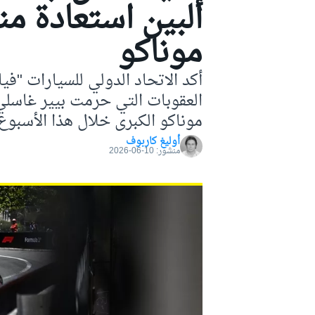
ألبين استعادة 
موتو جي بي
موناكو
أكد الاتحاد الدولي للسيارات "فيا
العقوبات التي حرمت بيير غاسلي
موناكو الكبرى خلال هذا الأسبوع
أوليغ كاربوف
منشور:
10-06-2026
فورمولا إي