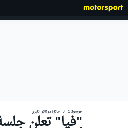
فورمولا 1
فورمولا 1
جائزة موناكو الكبرى
"فيا" تعلن جلسة