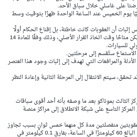
ُرضتا على غاسلي خلال سباق الأحد.
ًا يوم الخميس عند الساعة الواحدة ظهرًا بتوقيت وسط
إثبات أن العقوبات كانت خاطئة، بل إقناع الحكام أولًا
بوجود "عنصر جديد مهم وذو صلة" لم يكن متاحًا وقت اتخاذ القرار الأصلي، وذلك وفقًا للمادة 14
لي للسيارات.
الاستماع ستُقسم إلى مرحلتين.
الأدلة والمرافعات التي تهدف إلى إثبات وجود هذا العنصر
 تحقق، سيتم الانتقال إلى المرحلة الثانية وإعادة النظر
ز الثالث بموناكو بعد ما وصفه بأنه أحد أقوى سباقات
1، بعدما تقدم من المركز التاسع على شبكة الانطلاق إلى مراكز منصة
عقوبتين منفصلتين مدة كل منهما خمس ثوانٍ بسبب تجاوز
الحد الأقصى للسرعة داخل ممر الصيانة البالغ 60 كيلومترًا في الساعة، بفارق 0.1 كيلومتر في