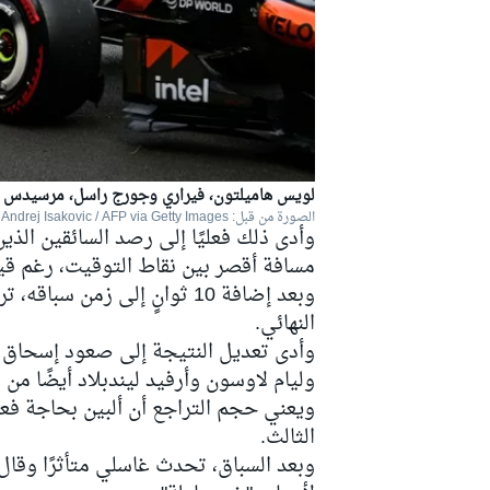
لويس هاميلتون، فيراري وجورج راسل، مرسيدس وب
الصورة من قبل: Andrej Isakovic / AFP via Getty Images
وأدى ذلك فعليًا إلى رصد السائقين الذ
مسافة أقصر بين نقاط التوقيت، رغم قيا
وبعد إضافة 10 ثوانٍ إلى زمن
النهائي.
وأدى تعديل النتيجة إلى صعود
إسحاق 
وليام لاوسون وأرفيد ليندبلاد أيضًا من 
ويعني حجم التراجع أن ألبين بحاجة فعليًا
الثالث.
وبعد السباق، تحدث غاسلي متأثرًا وقال 