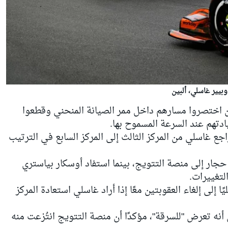
يير غاسلي، ألبين
ين اختصروا مسارهم داخل ممر الصيانة المنحني وقطعوا
دتهم عند السرعة المسموح بها.
 سباقه، تراجع غاسلي من المركز الثالث إلى المركز السابع في الترتيب
حجار
إلى منصة التتويج، بينما استفاد
أوسكار بياستري
التغييرات.
 إلى إلغاء العقوبتين معًا إذا أراد غاسلي استعادة المركز
أنه تعرض "للسرقة"، مؤكدًا أن منصة التتويج انتُزعت منه