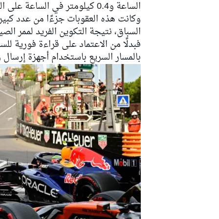
الساعة و0.4 كيلومتر في الساعة على التوالي.
وكانت هذه العقوبات جزءًا من عدد كبير
السباق، نتيجة التكوين الفريد لممر ال
فبدلًا من الاعتماد على قراءة فورية ل
بالمسار السريع باستخدام أجهزة إرسا
رالي