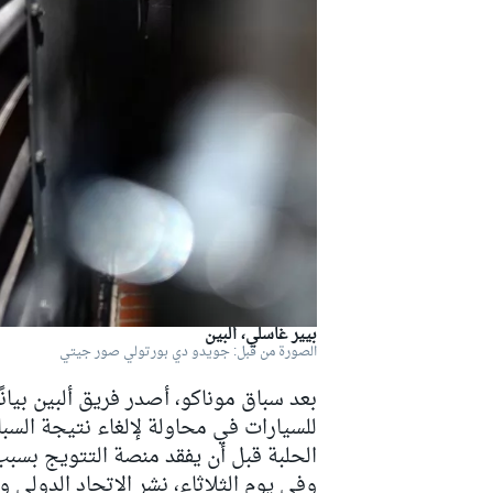
دبليو آر سي
بيير غاسلي، ألبين
الصورة من قبل: جويدو دي بورتولي صور جيتي
بعد سباق موناكو، أصدر فريق
ألبين
بيان
للسيارات في محاولة لإلغاء نتيجة السبا
الحلبة قبل أن يفقد منصة التتويج بسبب
وفي يوم الثلاثاء، نشر الاتحاد الدولي و