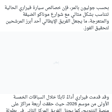
بحسب جوليون بالمر، فإن خصائص سيارة فيراري الحالية
تتناسب بشكل مثالي مع شوارع موناكو الضيقة
والمتعرجة، ما يجعل الفريق الإيطالي أحد أبرز المرشحين
لتحقيق الفوز.
وقد قدمت فيراري أداءً ثابتًا خلال السباقات الخمسة
الأولى من موسم 2026، حيث حققت أربعة مراكز على
منصة التتويج، كما يحتل الفريق المركز الثاني في بطولة