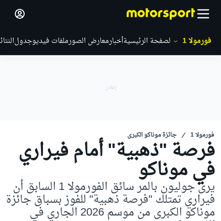
فورمولا 1
الصفحة الرئيسية
أخبار
معارض الصور
ملفات فيديو
جدول
النتائ
فورمولا 1
جائزة موناكو الكبرى
فرصة "ذهبية" أمام فيراري
في موناكو
يرى جوليون بالمر سائق الفورمولا 1 السابق أن
فيراري تمتلك "فرصة ذهبية" للفوز بسباق جائزة
موناكو الكبرى من موسم 2026 الجاري في