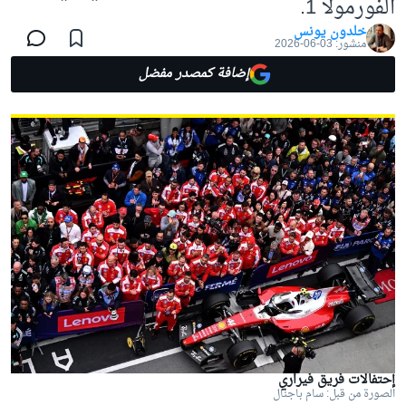
الفورمولا 1.
خلدون يونس
منشور:
03-06-2026
إضافة كمصدر مفضل
إحتفالات فريق فيراري
الصورة من قبل: سام باجنال