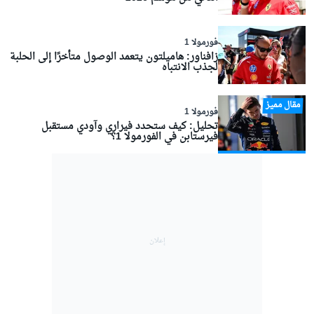
فورمولا 1
زافناور: هاميلتون يتعمد الوصول متأخرًا إلى الحلبة
لجذب الانتباه
مقال مميز
فورمولا 1
تحليل: كيف ستحدد فيراري وآودي مستقبل
فيرستابن في الفورمولا 1؟