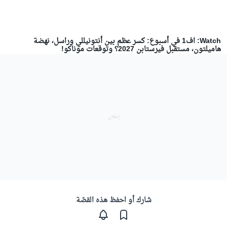
Watch: اف1 في أسبوع: كسر عظم بين أنتونيللي وراسل، نهضة
هاميلتون، مستقبل فيرستابن 2027؟ وتوقعات موناكو!
شارك أو احفظ هذه القصّة