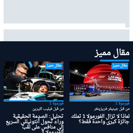
مرسيدس: "من المبكر جدًا" منح الأفضلية لأنتونيللي في
صراع لقب 2026
مقال مميز
مقال مميز
مقال مميز
فورمولا 1
فورمولا 1
من قبل جينيفر فريزينغر
من قبل فيليب كليرين
لماذا لا تزال الفورمولا 1 تملك
تحليل: الصدمة الحقيقية
جائزة كبرى واحدة فقط؟
وراء تحول أنتونيللي السريع
إلى منافس على لقب
الفورمولا 1