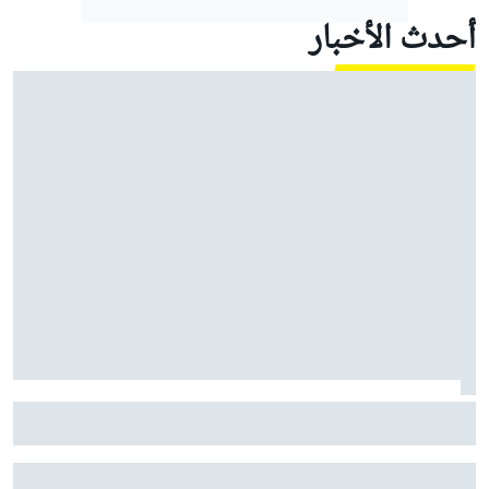
أحدث الأخبار
كولتارد: حظ راسل السيئ في موسم 2026 يتجاوز حتى قصة
فيلم "روكي"