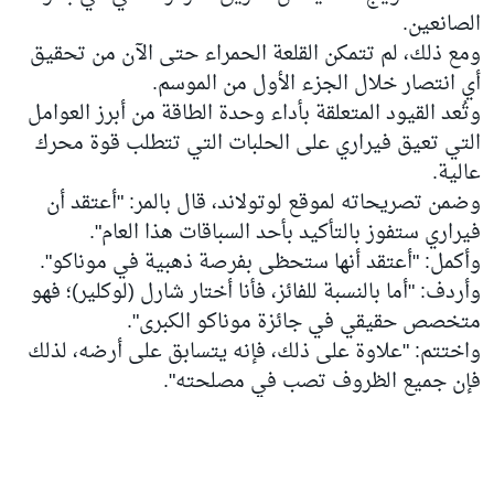
الصانعين.
ومع ذلك، لم تتمكن القلعة الحمراء حتى الآن من تحقيق
أي انتصار خلال الجزء الأول من الموسم.
وتُعد القيود المتعلقة بأداء وحدة الطاقة من أبرز العوامل
التي تعيق فيراري على الحلبات التي تتطلب قوة محرك
عالية.
وضمن تصريحاته لموقع لوتولاند، قال بالمر: "أعتقد أن
فيراري ستفوز بالتأكيد بأحد السباقات هذا العام".
وأكمل: "أعتقد أنها ستحظى بفرصة ذهبية في موناكو".
وأردف: "أما بالنسبة للفائز، فأنا أختار شارل (لوكلير)؛ فهو
متخصص حقيقي في جائزة موناكو الكبرى".
واختتم: "علاوة على ذلك، فإنه يتسابق على أرضه، لذلك
فإن جميع الظروف تصب في مصلحته".