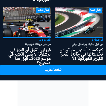
مقال مميز
مقال مميز
فورمولا 1
فورمولا 1
من قبل جايك بوكسال ليغي
من قبل رونالد فوردينغ
كم كسبت أستون مارتن من
فيراري تقول أن الفوز في
تحديثاتها في جائزة المجر
برشلونة لا يعني الكثير في
الكبرى للفورمولا 1؟
موسم 2026.. فهل هذا
صحيح؟
شاهد المزيد