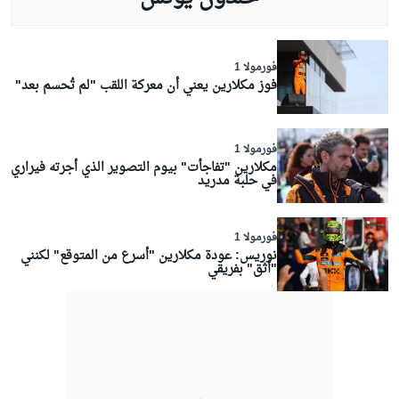
فورمولا 1
فوز مكلارين يعني أن معركة اللقب "لم تُحسم بعد"
فورمولا 1
مكلارين "تفاجأت" بيوم التصوير الذي أجرته فيراري
في حلبة مدريد
فورمولا 1
نوريس: عودة مكلارين "أسرع من المتوقع" لكنني
"أثق" بفريقي