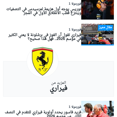
فورمولا 1
نوريس يوجه أول هزيمة لمرسيدس في التصفيات
وينتزع قطب الانطلاق الأول في المجر
مقال مميز
فورمولا 1
فيراري تقول أن الفوز في برشلونة لا يعني الكثير
في موسم 2026.. فهل هذا صحيح؟
المزيد من
فيراري
فورمولا 1
فريد فاسور يحدد أولوية فيراري للتقدم في النصف
الثاني من موسم 2026