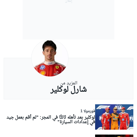
المزيد من
شارل لوكلير
فورمولا 1
لوكلير بعد تأهله ثالثًا في المجر: "لم أقم بعمل جيد
في إعدادات السيارة"