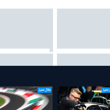
ي تعزز قسم تطوير الهيكل مع
فيرستابن حول عاطفة الأبوّة: "أعظم
س جديد من مرسيدس
مكافأة" في حياتي هي ابنتي ليلي
 مميز
مقال مميز