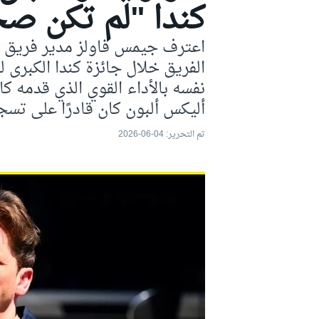
كندا "لم تكن صح
موتو جي بي
اعترف جيمس فاولز مدير فريق ويل
الفريق خلال جائزة كندا الكبرى 
نفسه بالأداء القوي الذي قدمه كا
أليكس ألبون كان قادرًا على تسج
تم التحرير:
04-06-2026
فورمولا إي