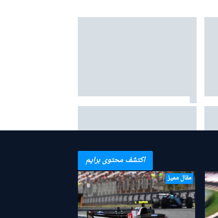
"فيا" تكشف عن هدف طموح لجعل
سيارات الفورمولا 1 أخف بـ80 كيلوغرامًا
اكتشف محتوى برايم
مقال مميز