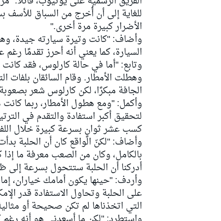
الفريق الرسمية على يوتيوب، قائلًا: "مر
للغاية إلى أن أُخرج من السباق للأسف 
الأضرار كبيرة مرة أخرى."
وأضاف: "كانت وتيرة سيارته جيدة، وهذا 
السيارة، كما يعني أنه أحرز تقدمًا رغم ع
سباقات التحمّل
وتابع: "أما في حالة كارلوس، فقد كانت 
وهطلت الأمطار. وقام السائقان بلفات الت
الجافة مبكرًا، لكن كارلوس شعر بصعوبة 
وأكمل: "ومع هطول الأمطار، ربما كانت 
لتحقيق أكبر استفادة والتقدم في الترتي
كسب عشر ثوانٍ بسرعة كبيرة خلال اللفة
وأضاف: "لكنّ الواقع كان أن الحلبة بدأت
بالكامل، وكان من الصعب معرفة ما إذا 
أدركنا أن الحلبة ستتحول بسرعة إلى ظر
وأردف: "حينها يكون أمامك خياران، إما
على الحلبة وتحاول الاستفادة قدر الإم
التي اتخذناها لم تكن صحيحة أو مثالية
واستطرد: "لكن ما أسعدني هو أنه رغم كل