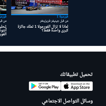
فورمولا 1
فورمول
من قبل جينيفر فريزينغر
من قب
بطولات أخرى
لماذا لا تزال الفورمولا 1 تملك جائزة
تحلي
كبرى واحدة فقط؟
أنتون
الفورم
تحميل تطبيقاتك
وسائل التواصل الاجتماعي