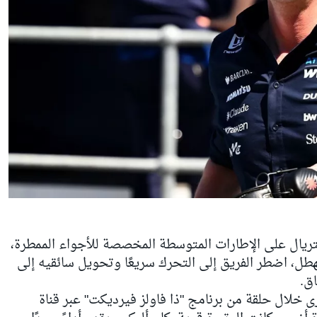
تريال على الإطارات المتوسطة المخصصة للأجواء الممطرة،
تهطل، اضطر الفريق إلى التحرك سريعًا وتحويل سائقيه إلى
ق.
ى خلال حلقة من برنامج "ذا فاولز فيرديكت" عبر قناة