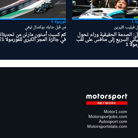
ا 1
فورمولا 1
ل فيليب كليرين
من قبل جايك بوكسال ليغي
ل: الصدمة الحقيقية وراء تحول
كم كسبت أستون مارتن من تحديثاته
يللي السريع إلى منافس على لقب
في جائزة المجر الكبرى للفورمولا 1؟
ولا 1
Motor1.com
Motorsportjobs.com
Autosport.com
Motorsportstats.com