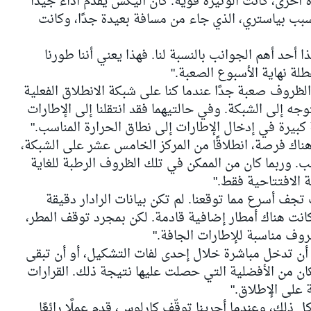
ة أخرى، كانت الوتيرة قوية. كان أليكس يقدم أداءً جيدًا
بسبب بياستري، الذي جاء من مسافة بعيدة جدًا، وكانت
أحد أهم الجوانب بالنسبة لنا. فهذا يعني أننا طورنا
طلة نهاية الأسبوع الصعبة."
الظروف صعبة جدًا عندما كنا على شبكة الانطلاق الفعلية
وجه إلى الشبكة. وفي حالتيهما فقد انتقلنا إلى الإطارات
كبيرة في إدخال الإطارات إلى نطاق الحرارة المناسب."
هناك فرصة، انطلاقًا من المركز الخامس عشر على الشبكة،
ب. وربما كان من الممكن في تلك الظروف الرطبة للغاية
 الافتتاحية فقط."
 تجف أسرع مما توقعنا. لم تكن بيانات الرادار دقيقة
كانت هناك أمطار إضافية قادمة. لكن بمجرد توقف المطر،
وف مناسبة للإطارات الجافة."
 أن تدخل مباشرة خلال إحدى لفات التشكيل، أو أن تبقى
كان من الأفضلية التي حصلت عليها نتيجة ذلك. القرارات
 على الإطلاق."
 ذلك، وعندما أجرينا توقّف كارلوس، قدم عملًا رائعًا