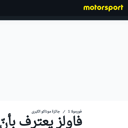
فورمولا 1
فورمولا 1
جائزة موناكو الكبرى
فاولز يعترف بأنّ