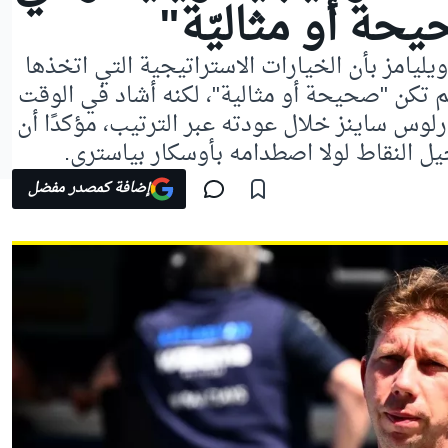
يحة أو مثاليّة"
يامز بأن الخيارات الاستراتيجية التي اتخذها
لم تكن "صحيحة أو مثالية"، لكنه أشاد في الوقت
رلوس ساينز خلال عودته عبر الترتيب، مؤكدًا أن
يل النقاط لولا اصطدامه بأوسكار بياستري.
إضافة كمصدر مفضل