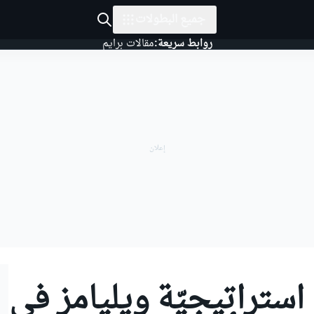
جميع البطولات
روابط سريعة:
مقالات برايم
 استراتيجيّة ويليامز في