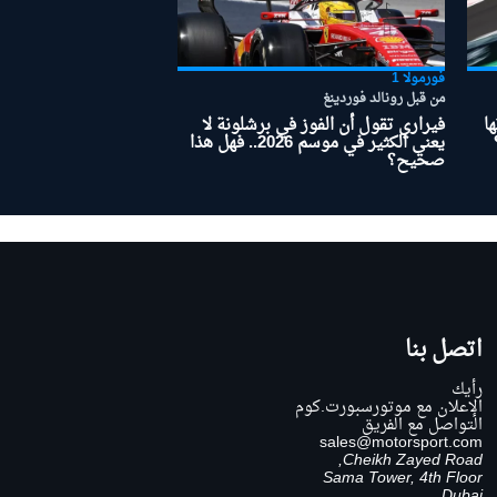
فورمولا 1
من قبل رونالد فوردينغ
ا
فيراري تقول أن الفوز في برشلونة لا
يعني الكثير في موسم 2026.. فهل هذا
صحيح؟
اتصل بنا
رأيك
الإعلان مع موتورسبورت.كوم
التواصل مع الفريق
sales@motorsport.com
Cheikh Zayed Road,
Sama Tower, 4th Floor
Dubai