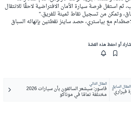
، ثم استغل فرصة سيارة الأمان الافتراضية لاحقًا للانتقال
اق، وتمكن من تسجيل نقاط ثمينة للفريق."
لاصطدام مع بياستري، حصد ساينز نقطتين بإنهائه السباق
ارك أو احفظ هذه القصّة
المقال التالي
المقال السابق
فاسور: سيشعر السائقون بأن سيارات 2026
ة فيراري"
مختلفة تمامًا في موناكو