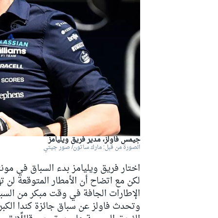
دبليو آر سي
جيمس فاولز، مدير فريق ويليامز
الصورة من قبل: مارك ساتون/ صور جيتي
اختار فريق ويليامز بدء السباق في مون
لكن مع اتضاح أن الأمطار المتوقعة لن 
الإطارات الجافة في وقت مبكر من السبا
وتحدث فاولز عن سباق جائزة كندا الكبر