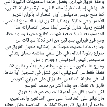
وحقق فريق فيراري، بفضل حزمة التحديثات الكبيرة التي
قدمها في إسبانيا، فوزًا مفاجئًا في جائزة برشلونة الكبرى،
كما منح لويس هاميلتون أول انتصار له بألوان الفريق
الأحمر. وفي جائزة بريطانيا الكبرى نهاية الأسبوع الماضي،
افتتح زميله شارل لوكلير أيضًا سجل انتصاراته هذا
الموسم، بعد فترة صعبة شهدت نتائج مخيبة وسوء حظ.
ومع فوز فيراري بسباقين من آخر ثلاثة سباقات عن
جدارة، عاد الحديث مجددًا عن إمكانية دخول الفريق في
صراع بطولة العالم، في ظل سعي سائقيه للحاق بثنائي
مرسيدس كيمي أنتونيللي وجورج راسل.
وخرج هاميلتون من سباق موطنه وهو يتأخر بفارق 32
نقطة فقط عن أنتونيللي، الذي فشل في تسجيل أية نقاط.
أما في بطولة الصانعين، فلا يزال على فيراري تعويض
فارق 78 نقطة، مع بقاء أكثر من نصف الموسم.
لكن فاسور قلل من أهمية الحديث عن قدرة فريق
مارانيللو على المنافسة على لقبي السائقين والصانعين،
خاصة أن الفريق كان بعيدًا تمامًا عن المنافسة خلال عطلة