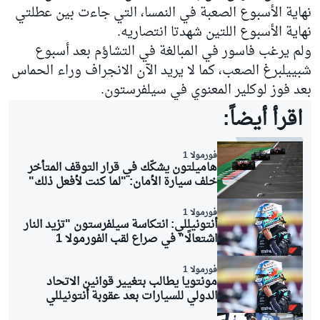
نهاية الأسبوع الصعبة في النمسا، التي جاءت بين عطلتي
نهاية الأسبوع اللتين شهدتا انتصاريه.
ولم يرغب فاسور في المبالغة في التشاؤم بعد أسبوع
شبييلبرغ الصعب، كما لا يريد الآن الانجراف وراء الحماس
بعد فوز لوكلير المعنوي في سيلفرستون.
اقرأ أيضاً:
فورمولا 1
هاميلتون يشكّك في قرار التوقف المتأخر
خلف سيارة الأمان: "لما كنت لأفعل ذلك"
فورمولا 1
أنتونيللي: انتكاسة سيلفرستون "تزيد النار
اشتعالًا" في صراع لقب الفورمولا 1
فورمولا 1
مونتويا يطالب بتغيير قوانين الاتحاد
الدولي للسيارات بعد عقوبة أنتونيللي