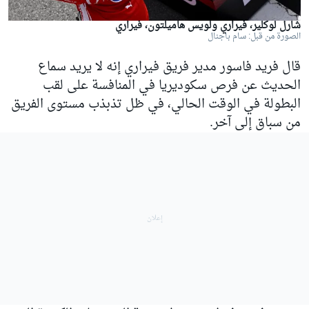
شارل لوكلير، فيراري ولويس هاميلتون، فيراري
الصورة من قبل: سام باجنال
قال فريد فاسور مدير فريق فيراري إنه لا يريد سماع
الحديث عن فرص سكوديريا في المنافسة على لقب
البطولة في الوقت الحالي، في ظل تذبذب مستوى الفريق
من سباق إلى آخر.