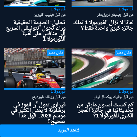
فورمولا 1
فورمولا 1
من قبل جينيفر فريزينغر
من قبل فيليب كليرين
لماذا لا تزال الفورمولا 1 تملك
تحليل: الصدمة الحقيقية
جائزة كبرى واحدة فقط؟
وراء تحول أنتونيللي السريع
إلى منافس على لقب
الفورمولا 1
مقال مميز
مقال مميز
فورمولا 1
فورمولا 1
من قبل جايك بوكسال ليغي
من قبل رونالد فوردينغ
كم كسبت أستون مارتن من
فيراري تقول أن الفوز في
تحديثاتها في جائزة المجر
برشلونة لا يعني الكثير في
الكبرى للفورمولا 1؟
موسم 2026.. فهل هذا
صحيح؟
شاهد المزيد