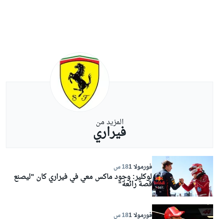
المزيد من
فيراري
فورمولا 1
18 س
لوكلير: وجود ماكس معي في فيراري كان "ليصنع
قصة رائعة"
فورمولا 1
18 س