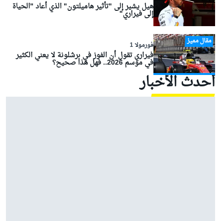
هيل يشير إلى "تأثير هاميلتون" الذي أعاد "الحياة
إلى فيراري"
مقال مميز
فورمولا 1
فيراري تقول أن الفوز في برشلونة لا يعني الكثير
في موسم 2026.. فهل هذا صحيح؟
أحدث الأخبار