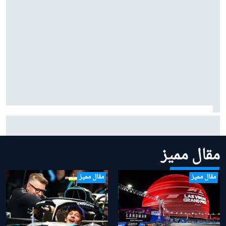
بينوتو يردّ على شائعات ساينز وبياسـتري: "نحن سعداء
بتشكيلتنا الحالية"
مقال مميز
مقال مميز
مقال مميز