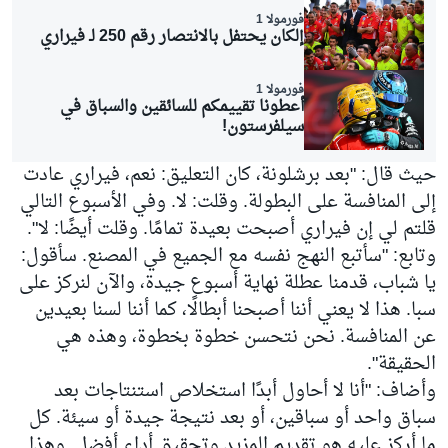
فورمولا 1
إلكان يحتفل بالانتصار رقم 250 لـ فيراري
فورمولا 1
أعطونا تقييمكم للسائقين والسباق في
سيلفرستون!
حيث قال: "بعد برشلونة، كان التعليق: نعم، فيراري عادت
إلى المنافسة على البطولة. وقلت: لا. وفي الأسبوع التالي
قلتم لي إن فيراري أصبحت بعيدة تمامًا. وقلت أيضًا: لا".
وتابع: "سأتبع النهج نفسه مع الجميع في المصنع. سأقول:
يا شباب، قدمنا عطلة نهاية أسبوع جيدة، والآن لنركز على
سبا. هذا لا يعني أننا أصبحنا أبطالًا، كما أننا لسنا بعيدين
عن المنافسة. نحن نتحسن خطوة بخطوة، وهذه هي
الحقيقة".
وأضاف: "أنا لا أحاول أبدًا استخلاص استنتاجات بعد
سباق واحد أو سباقين، أو بعد نتيجة جيدة أو سيئة. كل
ما أركز عليه هو تقديم المزيد وتحقيق أداء أفضل. وهذا