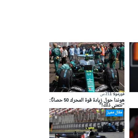
فورمولا 1
21 س
هوندا حول زيادة قوة المحرك 50 حصانًا:
"نتمنى ذلك!"
مقال مميز