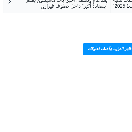
ّث للعبة
بعد عام ونصف.. أخيرًا بات هاميلتون يشعر
20"
"بسعادة أكبر" داخل صفوف فيراري
ظهر المزيد وأضف تعليقك