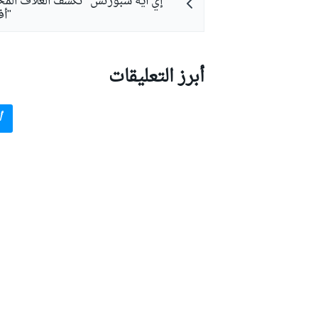
"إي أيه سبورتس" تكشف الغلاف المحد
"أف1 25
أبرز التعليقات
أ