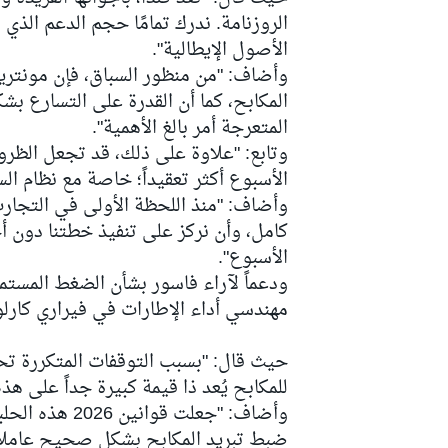
الروزنامة. ندرك تمامًا حجم الدعم الذي 
الأصول الإيطالية".
وأضاف: "من منظور السباق، فإن مونتريـا
المكابح، كما أن القدرة على التسارع ب
سباقات التحمّل
المتعرجة أمر بالغ الأهمية".
وتابع: "علاوة على ذلك، قد تجعل الظرو
الأسبوع أكثر تعقيداً؛ خاصة مع نظام السب
وأضاف: "منذ اللحظة الأولى في التجارب
كامل، وأن نركز على تنفيذ خطتنا دون أ
الأسبوع".
ودعماً لآراء فاسور بشأن الضغط المستم
مهندسي أداء الإطارات في فيراري كارلو
حيث قال: "بسبب التوقفات المتكررة تحت 
للمكابح يُعد ذا قيمة كبيرة جداً على هذه
وأضاف: "جعلت ق
ضبط تبريد المكابح بشكل صحيح عاملاً حا