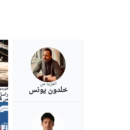
بطولات أخرى
المزيد من
خلدون يونس
فورمولا
راسل:
من ق