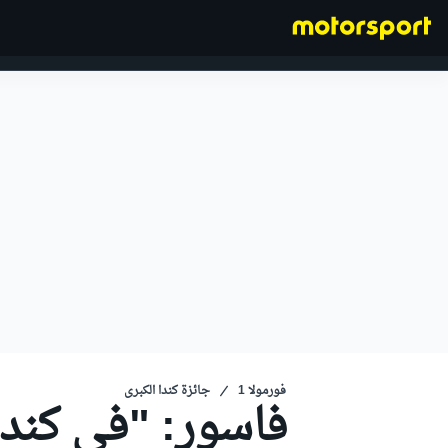
فورمولا 1
فورمولا 1
جائزة كندا الكبرى
فاسور: "في كندا