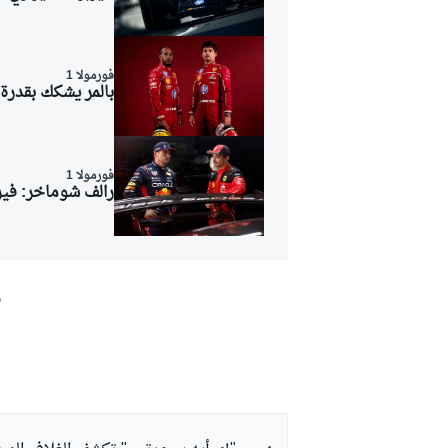
فورمولا 1
بالمر يشكك بقدرة
فورمولا 1
رالف شوماخر: فيرس
ش