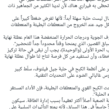
تحظى به فيراري هناك، لأن لدينا الكثير من الجماهير ذات
ل ليست حلبة سهلة أبداً: لأنها تفرض ضغطاً كبيراً على
شكل جيد عند الخروج من المنعطفات البطيئة والمنعطفات
ف الجوية ودرجات الحرارة المنخفضة هذا العام عطلة نهاية
اق القصير، الذي يمنحنا وقتاً محدوداً جداً للتحضير".
 الحرة الأولى (والوحيدة)، يجب أن نبقى في حالة تركيز
خطاء، وأن نستفيد من كل فرصة تتاح لنا طوال عطلة نهاية
ر على أنظمة الكبح في حلبة جيل فيلنوف، سلّط كبير
س غالبالي الضوء على التحديات التقنية.
الكبح القوي والمنعطفات البطيئة، فإن الأداء المستقر
 الحلبة".
وانين 2026 هذه الحلبة الصعبة أصلاً أكثر تعقيداً بسبب إدارة الطاقة. سيكون
سماً في هذا السباق، لأنه يمنع التأثيرات السلبية على