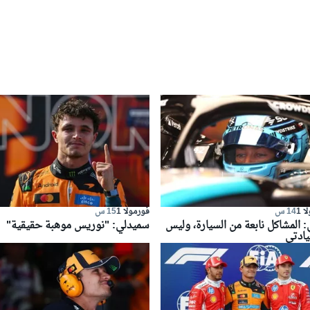
 1
14 س
فورمولا 1
15 س
 المشاكل نابعة من السيارة، وليس
سميدلي: "نوريس موهبة حقيقية"
يادتي