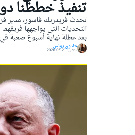
تنفيذ خططنا دو
موتو جي بي
تحدث فريدريك فاسور، مدير فري
التحديات التي يواجهها فريقهما ف
بعد عطلة نهاية أسبوع صعبة في
خلدون يونس
منشور:
21-05-2026
فورمولا إي