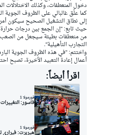
دخول المنعطفات، وكذلك الاختلالات الم
كما علّق غالبالي على الظروف الجوية الب
إلى نطاق التشغيل الصحيح سيكون أمراً 
حيث تابع: "إن الجمع بين درجات حرارة 
من منعطفات بطيئة سيجعل من الصعب إ
التجارب التأهيلية".
واختتم: "في هذه الظروف الجوية البارد
أعمال إعادة التعبيد الأخيرة، تصبح احتم
اقرأ أيضاً:
فورمولا 1
فاسور: التغييرات
رالي
فورمولا 1
هيربرت: فيراري لم