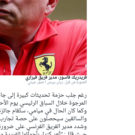
دبليو آر سي
فريدريك فاسور، مدير فريق فيراري
الصورة من قبل: ريان بيرس / صور جيتي
رغم جلب حزمة تحديثات كبيرة إلى جائز
المرجوة خلال السباق الرئيسي يوم الأح
وكما كان الحال في ميامي، ستُقام جائزة 
والسائقين سيحصلون على حصة تجارب حر
وشدد مدير الفريق الفرنسي على ضرورة 
حيث قال: "تُعد كندا، بأجوائها الفريدة